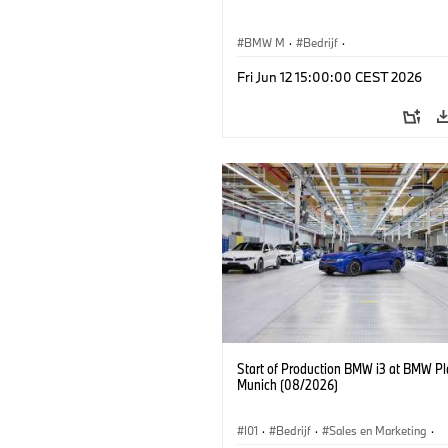
BMW M
·
Bedrijf
·
Conceptvoertuigen & Ontwerp
·
BMW 
Fri Jun 12 15:00:00 CEST 2026
Start of Production BMW i3 at BMW Pl
Munich (08/2026)
I01
·
Bedrijf
·
Sales en Marketing
·