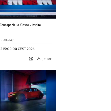
oncept Neue Klasse - Inspire
M
·
Bedrijf
·
tvoertuigen & Ontwerp
·
BMW Design
 12 15:00:00 CEST 2026
1,31 MB