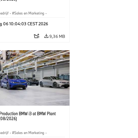
edrijf
·
Sales en Marketing
·
iefabrieken
·
Locaties
·
i3
·
BMW i
g 06 10:04:03 CEST 2026
9,36 MB
f Production BMW i3 at BMW Plant
(08/2026)
edrijf
·
Sales en Marketing
·