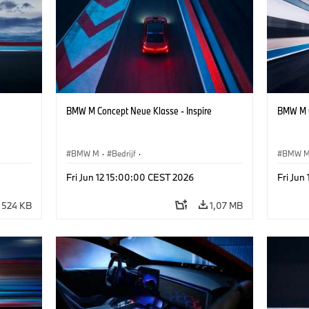
BMW M Concept Neue Klasse - Inspire
BMW M C
BMW M
·
Bedrijf
·
BMW 
Design
Conceptvoertuigen & Ontwerp
·
BMW Design
Concep
Fri Jun 12 15:00:00 CEST 2026
Fri Jun
524 KB
1,07 MB