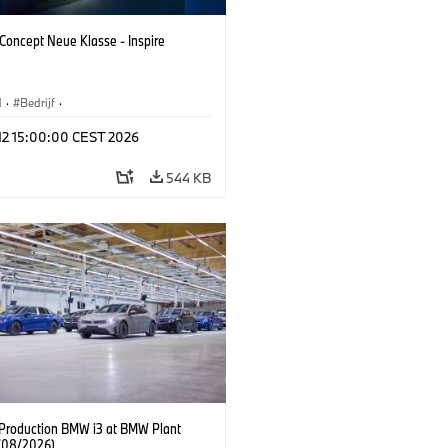
oncept Neue Klasse - Inspire
M
·
Bedrijf
·
tvoertuigen & Ontwerp
·
BMW Design
 12 15:00:00 CEST 2026
544 KB
f Production BMW i3 at BMW Plant
(08/2026)