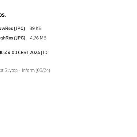
S.
owRes (JPG)
39 KB
ighRes (JPG)
4,76 MB
10:44:00 CEST 2024 | ID:
 Skytop - Inform (05/24)