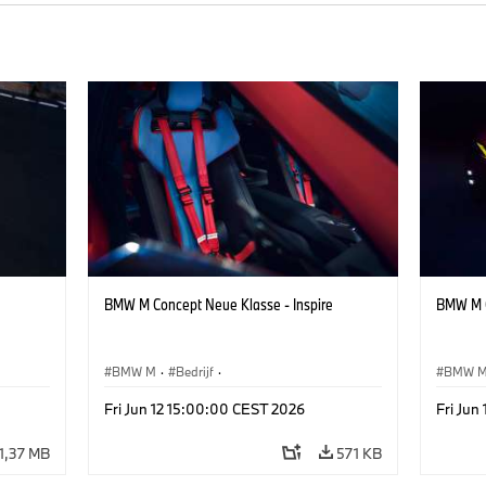
BMW M Concept Neue Klasse - Inspire
BMW M C
BMW M
·
Bedrijf
·
BMW 
Design
Conceptvoertuigen & Ontwerp
·
BMW Design
Concep
Fri Jun 12 15:00:00 CEST 2026
Fri Jun
1,37 MB
571 KB