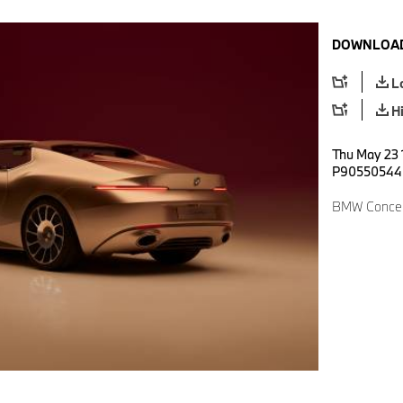
DOWNLOAD
L
H
Thu May 23 
P90550544
BMW Concept