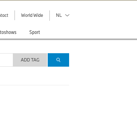
tact
World Wide
NL
toshows
Sport
ADD TAG