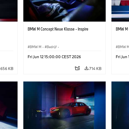
BMW M Concept Neue Klasse - Inspire
BMW M C
BMW M
·
Bedrijf
·
BMW 
Design
Conceptvoertuigen & Ontwerp
·
BMW Design
Concep
Fri Jun 12 15:00:00 CEST 2026
Fri Jun
656 KB
714 KB