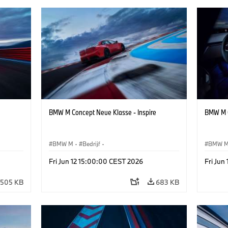
BMW M Concept Neue Klasse - Inspire
BMW M C
BMW M
·
Bedrijf
·
BMW 
Design
Conceptvoertuigen & Ontwerp
·
BMW Design
Concep
Fri Jun 12 15:00:00 CEST 2026
Fri Jun
505 KB
683 KB