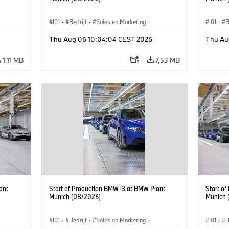
I01
·
Bedrijf
·
Sales en Marketing
·
I01
·
B
Design
Productiefabrieken
·
Locaties
·
i3
·
BMW i
Product
Thu Aug 06 10:04:04 CEST 2026
Thu Au
1,11 MB
7,53 MB
ant
Start of Production BMW i3 at BMW Plant
Start o
Munich (08/2026)
Munich 
I01
·
Bedrijf
·
Sales en Marketing
·
I01
·
B