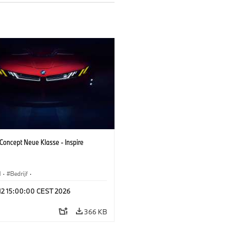
oncept Neue Klasse - Inspire
M
·
Bedrijf
·
tvoertuigen & Ontwerp
·
BMW Design
 12 15:00:00 CEST 2026
366 KB