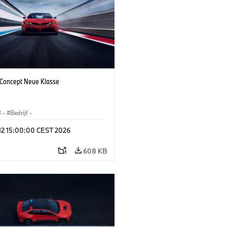
oncept Neue Klasse
M
·
Bedrijf
·
tvoertuigen & Ontwerp
·
BMW Design
 12 15:00:00 CEST 2026
608 KB