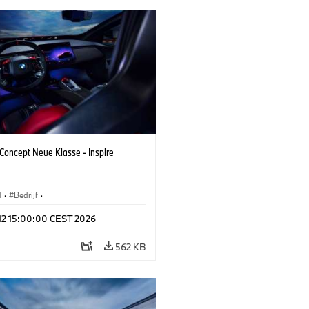
oncept Neue Klasse - Inspire
M
·
Bedrijf
·
tvoertuigen & Ontwerp
·
BMW Design
 12 15:00:00 CEST 2026
562 KB