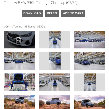
The new BMW 530e Touring - Close-Up (05/24).
DOWNLOAD
DELEN
ADD TO CART
G61
·
Touring
·
5 Reeks
·
530e