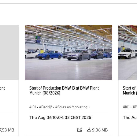
ant
Start of Production BMW i3 at BMW Plant
Start o
Munich (08/2026)
Munich 
I01
·
Bedrijf
·
Sales en Marketing
·
I01
·
B
BMW i
Productiefabrieken
·
Locaties
·
i3
·
BMW i
Product
Thu Aug 06 10:04:03 CEST 2026
Thu Au
7,53 MB
9,36 MB