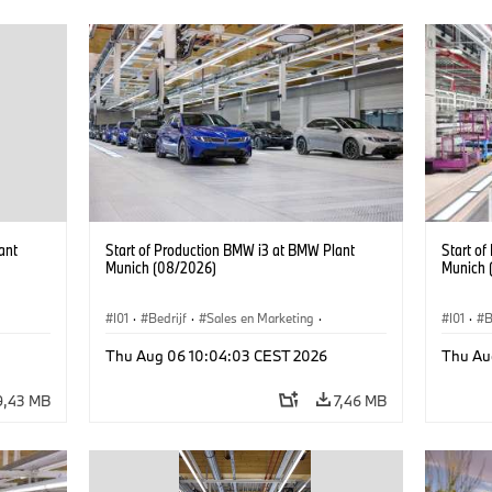
ant
Start of Production BMW i3 at BMW Plant
Start o
Munich (08/2026)
Munich 
I01
·
Bedrijf
·
Sales en Marketing
·
I01
·
B
BMW i
Productiefabrieken
·
Locaties
·
i3
·
BMW i
Product
Thu Aug 06 10:04:03 CEST 2026
Thu Au
9,43 MB
7,46 MB