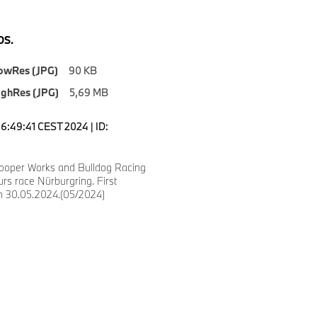
S.
owRes (JPG)
90 KB
ighRes (JPG)
5,69 MB
16:49:41 CEST 2024 | ID:
ooper Works and Bulldog Racing
urs race Nürburgring. First
on 30.05.2024.(05/2024)