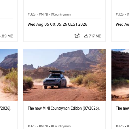
U25
·
MINI
·
Countryman
U25
·
Wed Aug 05 00:05:26 CEST 2026
Wed Au
6,89 MB
7,17 MB
/2026).
The new MINI Countryman Edition (07/2026).
The new
U25
·
MINI
·
Countryman
U25
·