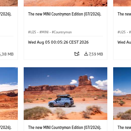
/2026).
The new MINI Countryman Edition (07/2026).
The new
U25
·
MINI
·
Countryman
U25
·
Wed Aug 05 00:05:26 CEST 2026
Wed Au
6,38 MB
7,59 MB
/2026).
The new MINI Countryman Edition (07/2026).
The new