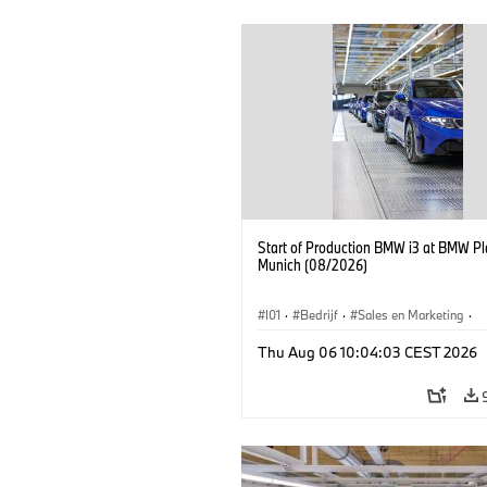
Start of Production BMW i3 at BMW Pl
Munich (08/2026)
I01
·
Bedrijf
·
Sales en Marketing
·
Productiefabrieken
·
Locaties
·
i3
·
Thu Aug 06 10:04:03 CEST 2026