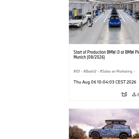
Start of Production BMW i3 at BMW Pl
Munich (08/2026)
I01
·
Bedrijf
·
Sales en Marketing
·
Productiefabrieken
·
Locaties
·
i3
·
Thu Aug 06 10:04:03 CEST 2026