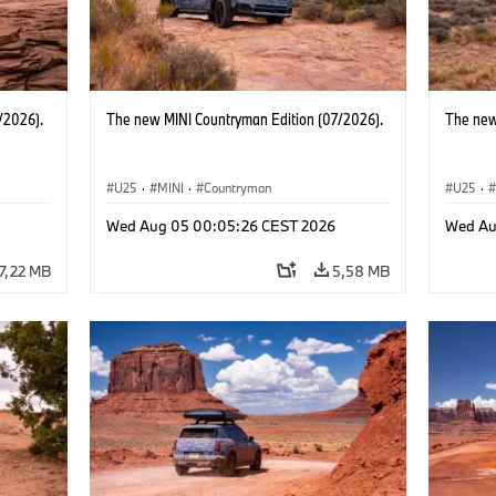
/2026).
The new MINI Countryman Edition (07/2026).
The new
U25
·
MINI
·
Countryman
U25
·
Wed Aug 05 00:05:26 CEST 2026
Wed Au
7,22 MB
5,58 MB