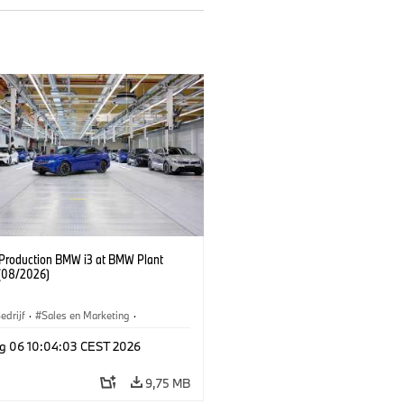
f Production BMW i3 at BMW Plant
(08/2026)
edrijf
·
Sales en Marketing
·
iefabrieken
·
Locaties
·
i3
·
BMW i
g 06 10:04:03 CEST 2026
9,75 MB