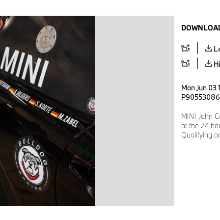
DOWNLOAD
L
H
Mon Jun 03 
P90553086
MINI John C
at the 24 ho
Qualifying 