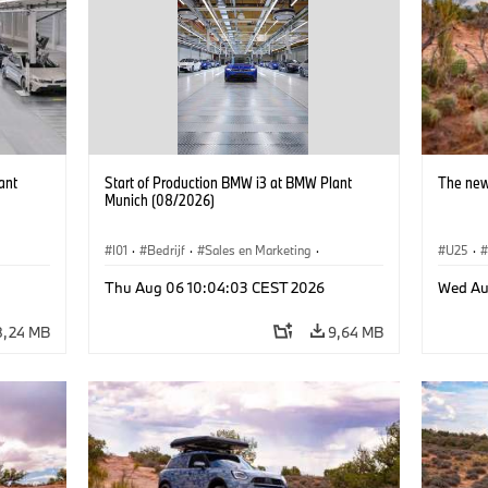
ant
Start of Production BMW i3 at BMW Plant
The new
Munich (08/2026)
I01
·
Bedrijf
·
Sales en Marketing
·
U25
·
BMW i
Productiefabrieken
·
Locaties
·
i3
·
BMW i
Thu Aug 06 10:04:03 CEST 2026
Wed Au
8,24 MB
9,64 MB