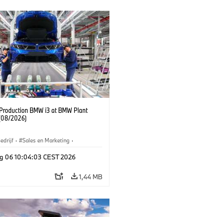
f Production BMW i3 at BMW Plant
(08/2026)
edrijf
·
Sales en Marketing
·
iefabrieken
·
Locaties
·
i3
·
BMW i
g 06 10:04:03 CEST 2026
1,44 MB