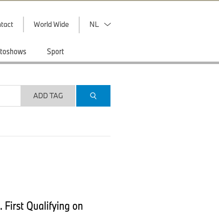
tact
World Wide
NL
toshows
Sport
ADD TAG
 First Qualifying on