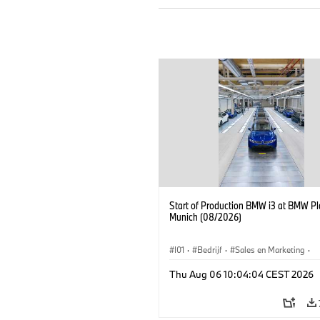
Start of Production BMW i3 at BMW Pl
Munich (08/2026)
I01
·
Bedrijf
·
Sales en Marketing
·
Productiefabrieken
·
Locaties
·
i3
·
Thu Aug 06 10:04:04 CEST 2026