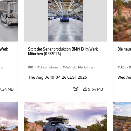
 Werk
Start der Serienproduktion BMW i3 im Werk
Die neu
München (08/2026)
ing
·
I01
·
Unternehmen
·
Vertrieb, Marketing
·
U25
·
BMW i
Produktionswerke
·
Standorte
·
i3
·
BMW i
Thu Aug 06 10:04:26 CEST 2026
Wed Au
8,24 MB
9,64 MB