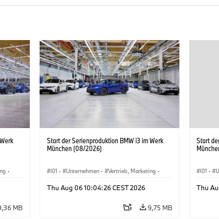
 Werk
Start der Serienproduktion BMW i3 im Werk
Start d
München (08/2026)
Münche
ing
·
I01
·
Unternehmen
·
Vertrieb, Marketing
·
I01
·
U
BMW i
Produktionswerke
·
Standorte
·
i3
·
BMW i
Produk
Thu Aug 06 10:04:26 CEST 2026
Thu Au
9,36 MB
9,75 MB