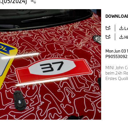
4.(05/2024)
DOWNLOAD
L
H
Mon Jun 03 
P90553092
MINI John C
beim 24h Re
Erstes Qual