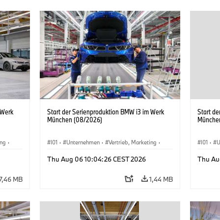
 Werk
Start der Serienproduktion BMW i3 im Werk
Start d
München (08/2026)
Münche
ing
·
I01
·
Unternehmen
·
Vertrieb, Marketing
·
I01
·
U
BMW i
Produktionswerke
·
Standorte
·
i3
·
BMW i
Produk
Thu Aug 06 10:04:26 CEST 2026
Thu Au
7,46 MB
1,44 MB