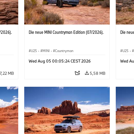
/2026).
Die neue MINI Countryman Edition (07/2026).
Die neu
U25
·
MINI
·
Countryman
U25
·
Wed Aug 05 00:05:24 CEST 2026
Wed Au
7,22 MB
5,58 MB