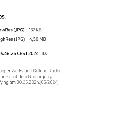
S.
owRes (JPG)
137 KB
ighRes (JPG)
4,58 MB
16:46:24 CEST 2024 | ID:
ooper Works und Bulldog Racing
nnen auf dem Nürburgring.
ifying am 30.05.2024.(05/2024)