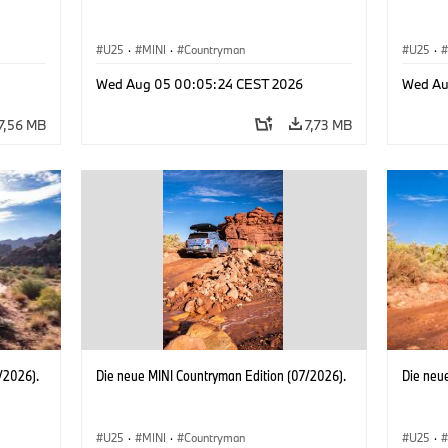
U25
·
MINI
·
Countryman
U25
·
Wed Aug 05 00:05:24 CEST 2026
Wed Au
7,56 MB
7,73 MB
/2026).
Die neue MINI Countryman Edition (07/2026).
Die neu
U25
·
MINI
·
Countryman
U25
·