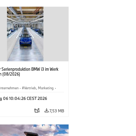
er Serienproduktion BMW i3 im Werk
n (08/2026)
nternehmen
·
Vertrieb, Marketing
·
tionswerke
·
Standorte
·
i3
·
BMW i
g 06 10:04:26 CEST 2026
7,53 MB