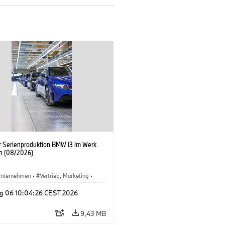
er Serienproduktion BMW i3 im Werk
n (08/2026)
nternehmen
·
Vertrieb, Marketing
·
tionswerke
·
Standorte
·
i3
·
BMW i
g 06 10:04:26 CEST 2026
9,43 MB