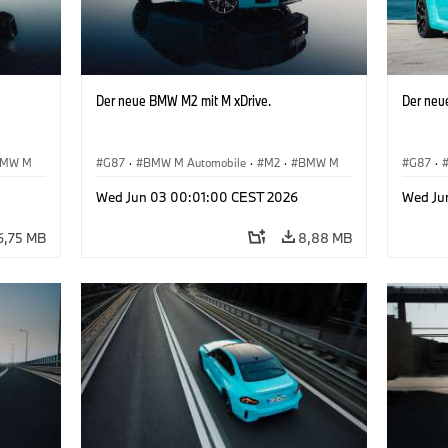
Der neue BMW M2 mit M xDrive.
Der neu
MW M
G87
·
BMW M Automobile
·
M2
·
BMW M
G87
·
Wed Jun 03 00:01:00 CEST 2026
Wed Ju
6,75 MB
8,88 MB