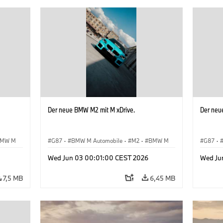
Der neue BMW M2 mit M xDrive.
Der neu
MW M
G87
·
BMW M Automobile
·
M2
·
BMW M
G87
·
Wed Jun 03 00:01:00 CEST 2026
Wed Ju
7,5 MB
6,45 MB