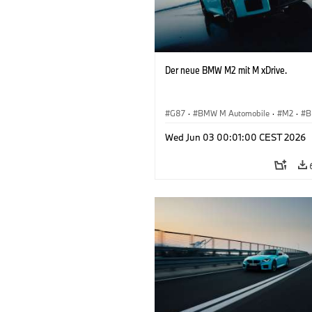
Der neue BMW M2 mit M xDrive.
G87
·
BMW M Automobile
·
M2
·
B
Wed Jun 03 00:01:00 CEST 2026