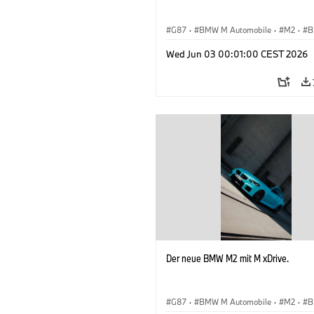
G87
·
BMW M Automobile
·
M2
·
B
Wed Jun 03 00:01:00 CEST 2026
Der neue BMW M2 mit M xDrive.
G87
·
BMW M Automobile
·
M2
·
B