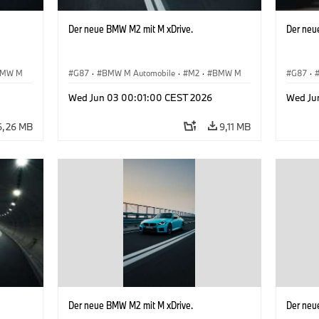
Der neue BMW M2 mit M xDrive.
Der neu
MW M
G87
·
BMW M Automobile
·
M2
·
BMW M
G87
·
Wed Jun 03 00:01:00 CEST 2026
Wed Ju
6,26 MB
9,11 MB
Der neue BMW M2 mit M xDrive.
Der neu