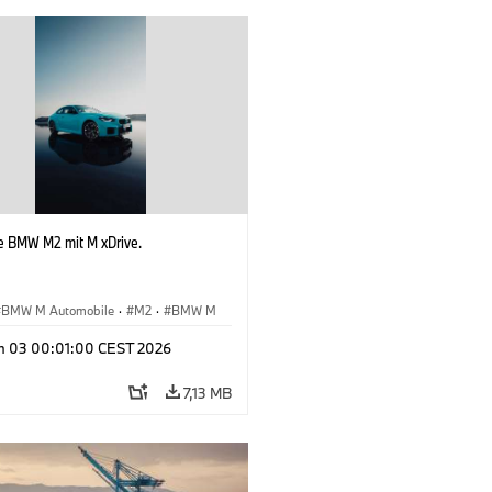
e BMW M2 mit M xDrive.
BMW M Automobile
·
M2
·
BMW M
n 03 00:01:00 CEST 2026
7,13 MB