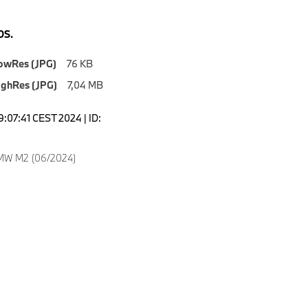
S.
owRes (JPG)
76 KB
ighRes (JPG)
7,04 MB
9:07:41 CEST 2024 | ID:
MW M2 (06/2024)