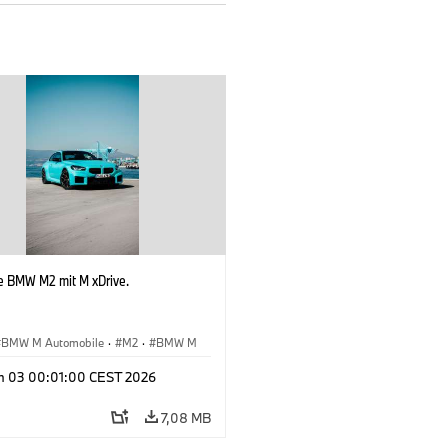
e BMW M2 mit M xDrive.
BMW M Automobile
·
M2
·
BMW M
n 03 00:01:00 CEST 2026
7,08 MB