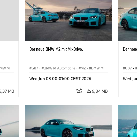
Der neue BMW M2 mit M xDrive.
Der neu
MW M
G87
·
BMW M Automobile
·
M2
·
BMW M
G87
·
Wed Jun 03 00:01:00 CEST 2026
Wed Ju
6,37 MB
6,84 MB