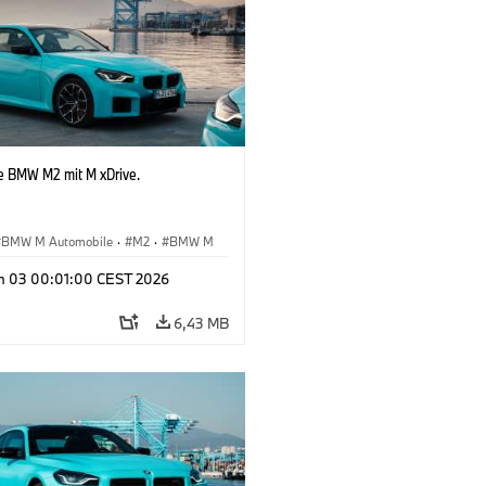
e BMW M2 mit M xDrive.
BMW M Automobile
·
M2
·
BMW M
n 03 00:01:00 CEST 2026
6,43 MB