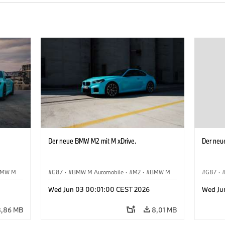
Der neue BMW M2 mit M xDrive.
Der neu
MW M
G87
·
BMW M Automobile
·
M2
·
BMW M
G87
·
Wed Jun 03 00:01:00 CEST 2026
Wed Ju
8,86 MB
8,01 MB