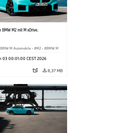
e BMW M2 mit M xDrive.
BMW M Automobile
·
M2
·
BMW M
n 03 00:01:00 CEST 2026
8,37 MB