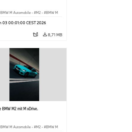
BMW M Automobile
·
M2
·
BMW M
n 03 00:01:00 CEST 2026
8,71 MB
e BMW M2 mit M xDrive.
BMW M Automobile
·
M2
·
BMW M