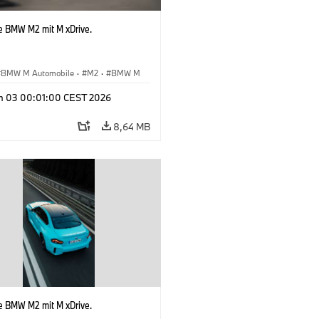
e BMW M2 mit M xDrive.
BMW M Automobile
·
M2
·
BMW M
n 03 00:01:00 CEST 2026
8,64 MB
e BMW M2 mit M xDrive.