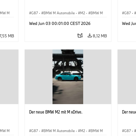
MW M
G87
·
BMW M Automobile
·
M2
·
BMW M
G87
·
Wed Jun 03 00:01:00 CEST 2026
Wed Ju
7,55 MB
8,12 MB
Der neue BMW M2 mit M xDrive.
Der neu
MW M
G87
·
BMW M Automobile
·
M2
·
BMW M
G87
·