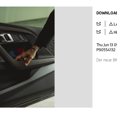
DOWNLOAD
L
H
Thu Jun 13 0
P90554132
Der neue B