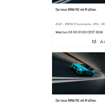
Der neue BMW M2 mit M xDrive.
G87
·
BMW M Automobile
·
M2
·
B
Wed Jun 03 00:01:00 CEST 2026
Der neue BMW M2 mit M xDrive.