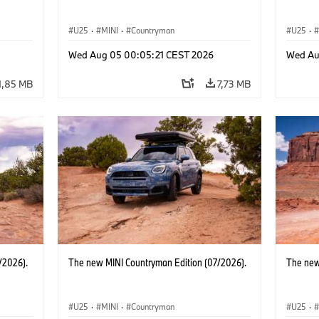
U25
·
MINI
·
Countryman
U25
·
Wed Aug 05 00:05:21 CEST 2026
Wed Au
1,85 MB
7,73 MB
/2026).
The new MINI Countryman Edition (07/2026).
The new
U25
·
MINI
·
Countryman
U25
·