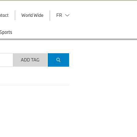
tact
World Wide
FR
Sports
ADD TAG