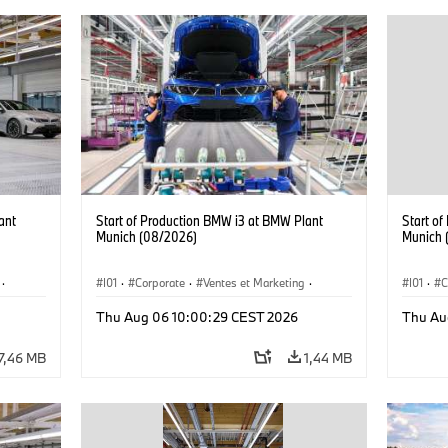
ant
Start of Production BMW i3 at BMW Plant
Start o
Munich (08/2026)
Munich 
·
I01
·
Corporate
·
Ventes et Marketing
·
I01
·
C
·
i3
·
Usines de production
·
Localizaciones
·
i3
·
Usines 
Thu Aug 06 10:00:29 CEST 2026
Thu Au
BMW i
BMW i
7,46 MB
1,44 MB