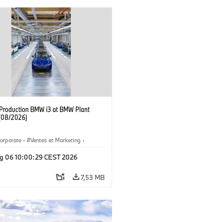
f Production BMW i3 at BMW Plant
(08/2026)
orporate
·
Ventes et Marketing
·
de production
·
Localizaciones
·
i3
·
g 06 10:00:29 CEST 2026
7,53 MB