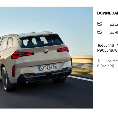
DOWNLOAD
L
H
Tue Jun 18 1
P90554978
The new BM
(06/2024)