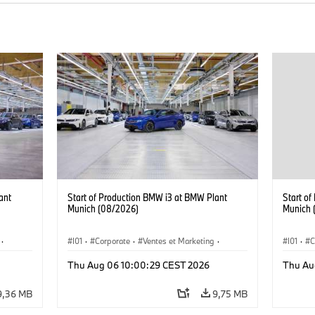
ant
Start of Production BMW i3 at BMW Plant
Start o
Munich (08/2026)
Munich 
·
I01
·
Corporate
·
Ventes et Marketing
·
I01
·
C
·
i3
·
Usines de production
·
Localizaciones
·
i3
·
Usines 
Thu Aug 06 10:00:29 CEST 2026
Thu Au
BMW i
BMW i
9,36 MB
9,75 MB