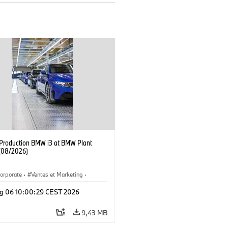
f Production BMW i3 at BMW Plant
(08/2026)
orporate
·
Ventes et Marketing
·
de production
·
Localizaciones
·
i3
·
g 06 10:00:29 CEST 2026
9,43 MB