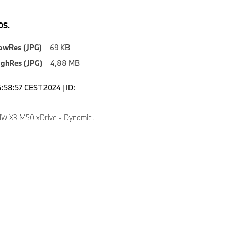
S.
owRes (JPG)
69 KB
ighRes (JPG)
4,88 MB
4:58:57 CEST 2024 | ID:
W X3 M50 xDrive - Dynamic.