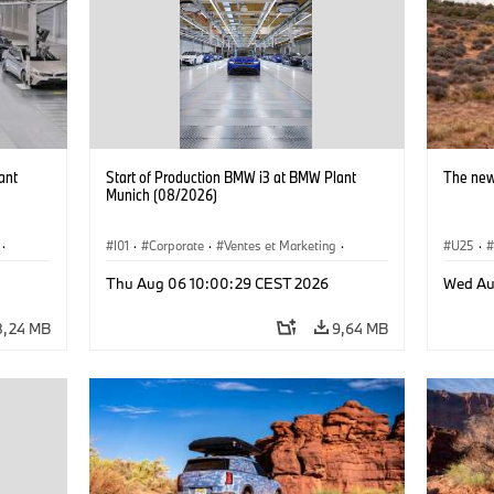
ant
Start of Production BMW i3 at BMW Plant
The new
Munich (08/2026)
·
I01
·
Corporate
·
Ventes et Marketing
·
U25
·
·
i3
·
Usines de production
·
Localizaciones
·
i3
·
Thu Aug 06 10:00:29 CEST 2026
Wed Au
BMW i
8,24 MB
9,64 MB