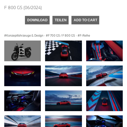
F 800 GS (06/2024)
DOWNLOAD
TEILEN
ADD TO CART
Konzeptfahrzeuge & Design
·
F 700 GS / F 800 GS
·
F-Reihe