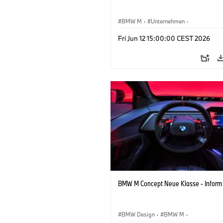
BMW M
·
Unternehmen
·
Konzeptfahrzeuge & Design
·
BMW De
Fri Jun 12 15:00:00 CEST 2026
BMW M Concept Neue Klasse - Inform
BMW Design
·
BMW M
·