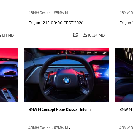
BMW Design
·
BMW M
·
BMW D
sign
Konzeptfahrzeuge & Design
·
Corporate
Konzep
Fri Jun 12 15:00:00 CEST 2026
Fri Jun
1,11 MB
10,24 MB
BMW M Concept Neue Klasse - Inform
BMW M C
BMW Design
·
BMW M
·
BMW D