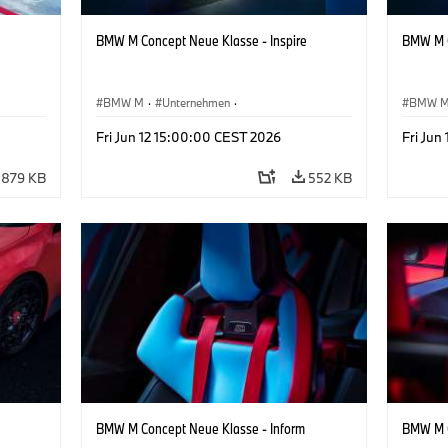
BMW M Concept Neue Klasse - Inspire
BMW M C
BMW M
·
Unternehmen
·
BMW 
sign
Konzeptfahrzeuge & Design
·
BMW Design
Konzep
Fri Jun 12 15:00:00 CEST 2026
Fri Jun
879 KB
552 KB
BMW M Concept Neue Klasse - Inform
BMW M C