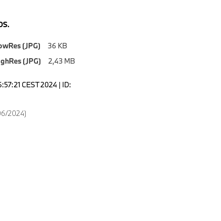
S.
owRes (JPG)
36 KB
ighRes (JPG)
2,43 MB
6:57:21 CEST 2024 | ID:
06/2024)