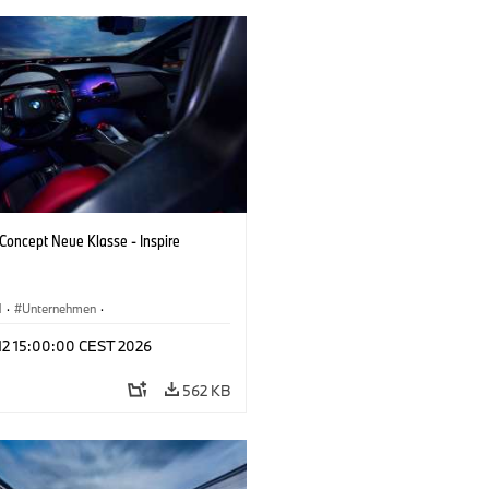
oncept Neue Klasse - Inspire
M
·
Unternehmen
·
tfahrzeuge & Design
·
BMW Design
 12 15:00:00 CEST 2026
562 KB