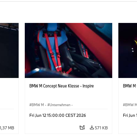
BMW M Concept Neue Klasse - Inspire
BMW M C
BMW M
·
Unternehmen
·
BMW 
sign
Konzeptfahrzeuge & Design
·
BMW Design
Konzep
Fri Jun 12 15:00:00 CEST 2026
Fri Jun
1,37 MB
571 KB