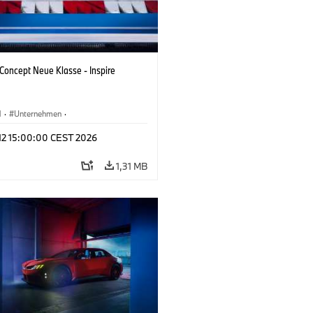
oncept Neue Klasse - Inspire
M
·
Unternehmen
·
tfahrzeuge & Design
·
BMW Design
 12 15:00:00 CEST 2026
1,31 MB