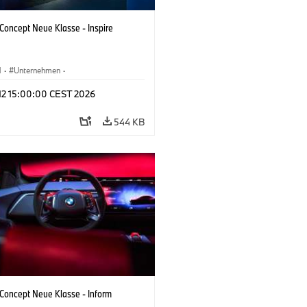
oncept Neue Klasse - Inspire
M
·
Unternehmen
·
tfahrzeuge & Design
·
BMW Design
 12 15:00:00 CEST 2026
544 KB
oncept Neue Klasse - Inform