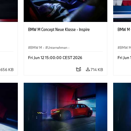
BMW M Concept Neue Klasse - Inspire
BMW M C
BMW M
·
Unternehmen
·
BMW 
sign
Konzeptfahrzeuge & Design
·
BMW Design
Konzep
Fri Jun 12 15:00:00 CEST 2026
Fri Jun
656 KB
714 KB