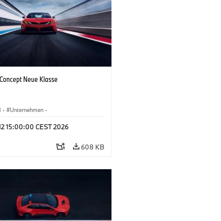
oncept Neue Klasse
M
·
Unternehmen
·
tfahrzeuge & Design
·
BMW Design
 12 15:00:00 CEST 2026
608 KB