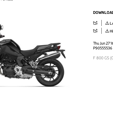
DOWNLOAD
L
H
Thu Jun 27 1
P90555536
F 800 GS (