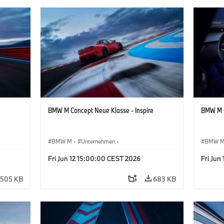
BMW M Concept Neue Klasse - Inspire
BMW M C
BMW M
·
Unternehmen
·
BMW 
sign
Konzeptfahrzeuge & Design
·
BMW Design
Konzep
Fri Jun 12 15:00:00 CEST 2026
Fri Jun
505 KB
683 KB