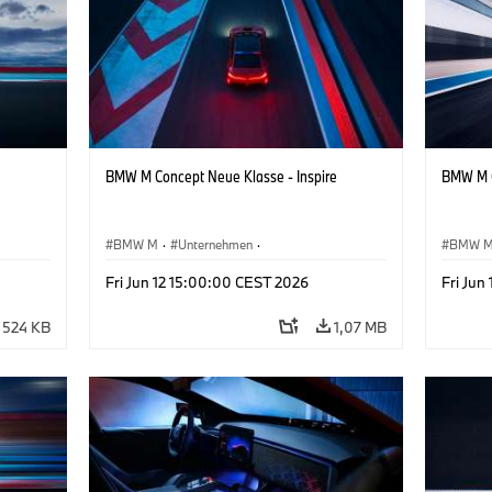
BMW M Concept Neue Klasse - Inspire
BMW M C
BMW M
·
Unternehmen
·
BMW 
sign
Konzeptfahrzeuge & Design
·
BMW Design
Konzep
Fri Jun 12 15:00:00 CEST 2026
Fri Jun
524 KB
1,07 MB