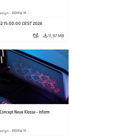
esign
·
BMW M
·
tfahrzeuge & Design
·
Corporate
 12 15:00:00 CEST 2026
11,97 MB
oncept Neue Klasse - Inform
esign
·
BMW M
·