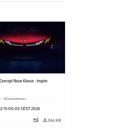
oncept Neue Klasse - Inspire
M
·
Unternehmen
·
tfahrzeuge & Design
·
BMW Design
 12 15:00:00 CEST 2026
366 KB