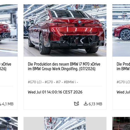
 xDrive
Die Produktion des neuen BMW i7 M70 xDrive
Die Pro
026)
im BMW Group Werk Dingolfing. (07/2026)
im BMW 
G70 LCI
·
G70
·
i7
·
BMW i
·
G70 LC
BMW M Automobile
·
i7 M70
·
BMW M 
Wed Jul 01 14:00:16 CEST 2026
Wed Jul
Produktionswerke
·
Standorte
Produk
4,1 MB
6,13 MB