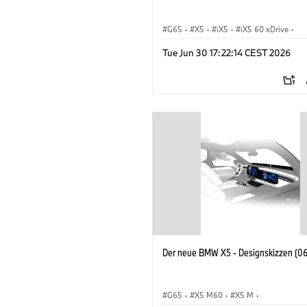
G65
·
X5
·
iX5
·
iX5 60 xDrive
·
iX5 Hydrogen
·
BMW M Automobile
·
Tue Jun 30 17:22:14 CEST 2026
X5 40 xDrive
·
BMW
·
X5 50e xDrive
X5 M60
Der neue BMW X5 - Designskizzen (0
G65
·
X5 M60
·
X5 M
·