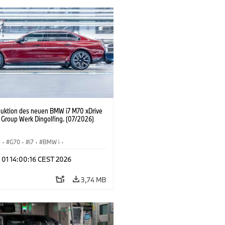
duktion des neuen BMW i7 M70 xDrive
Group Werk Dingolfing. (07/2026)
I
·
G70
·
i7
·
BMW i
·
Automobile
·
i7 M70
·
 01 14:00:16 CEST 2026
tionswerke
·
Standorte
3,74 MB