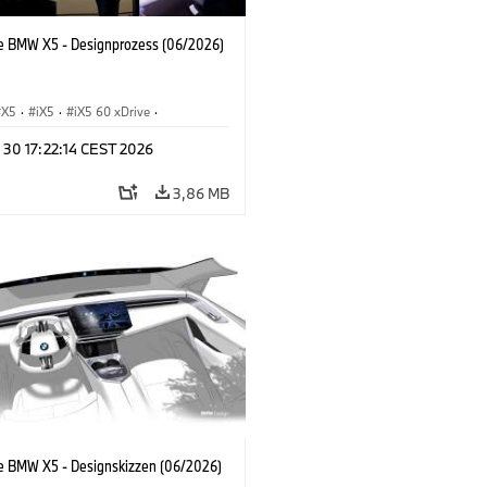
e BMW X5 - Designprozess (06/2026)
X5
·
iX5
·
iX5 60 xDrive
·
drogen
·
BMW M Automobile
·
X5 M
·
 30 17:22:14 CEST 2026
xDrive
·
BMW
·
X5 50e xDrive
·
0
3,86 MB
e BMW X5 - Designskizzen (06/2026)