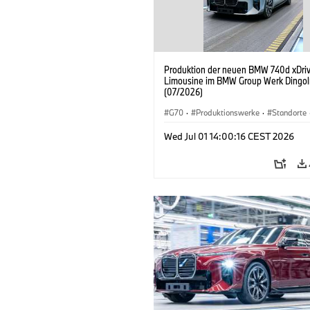
Produktion der neuen BMW 740d xDri
Limousine im BMW Group Werk Dingol
(07/2026)
G70
·
Produktionswerke
·
Standorte
BMW M Automobile
·
i7 M70
·
740d
Wed Jul 01 14:00:16 CEST 2026
BMW