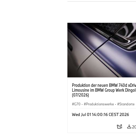
Produktion der neuen BMW 740d xDri
Limousine im BMW Group Werk Dingol
(07/2026)
G70
·
Produktionswerke
·
Standorte
BMW M Automobile
·
i7 M70
·
740d
Wed Jul 01 14:00:16 CEST 2026
BMW
2