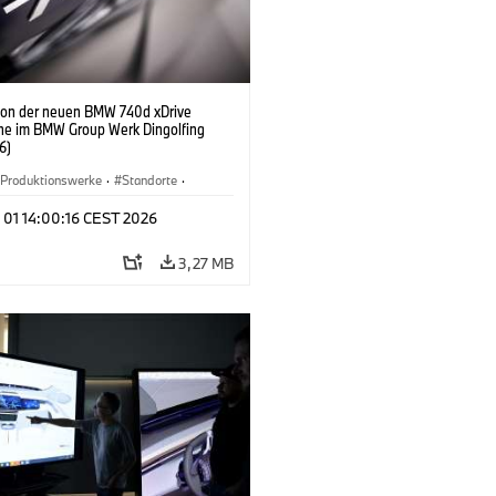
ion der neuen BMW 740d xDrive
ne im BMW Group Werk Dingolfing
6)
Produktionswerke
·
Standorte
·
Automobile
·
i7 M70
·
740d
·
7er
·
 01 14:00:16 CEST 2026
3,27 MB