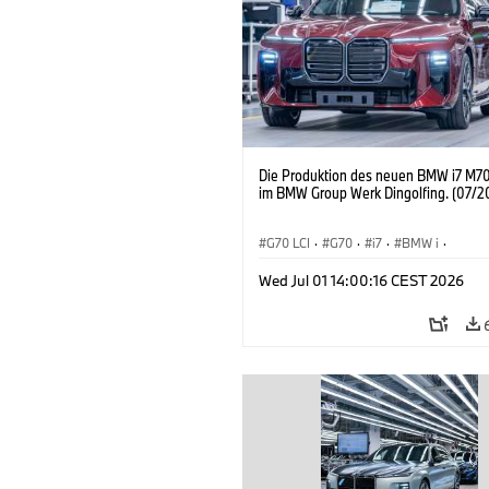
Die Produktion des neuen BMW i7 M70
im BMW Group Werk Dingolfing. (07/2
G70 LCI
·
G70
·
i7
·
BMW i
·
BMW M Automobile
·
i7 M70
·
Wed Jul 01 14:00:16 CEST 2026
Produktionswerke
·
Standorte