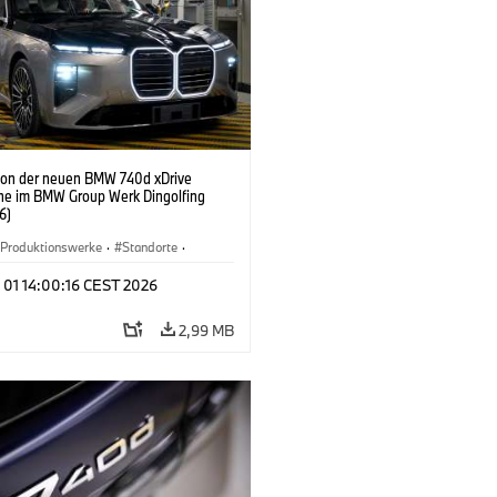
ion der neuen BMW 740d xDrive
ne im BMW Group Werk Dingolfing
6)
Produktionswerke
·
Standorte
·
Automobile
·
i7 M70
·
740d
·
7er
·
 01 14:00:16 CEST 2026
2,99 MB