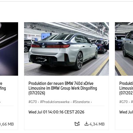
ve
Produktion der neuen BMW 740d xDrive
Produkt
fing
Limousine im BMW Group Werk Dingolfing
Limousi
(07/2026)
(07/202
·
G70
·
Produktionswerke
·
Standorte
·
G70
·
·
7er
·
BMW M Automobile
·
i7 M70
·
740d
·
7er
·
BMW M 
Wed Jul 01 14:00:16 CEST 2026
Wed Jul
BMW
BMW
0,66 MB
4,34 MB