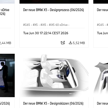
 xDrive
Der neue BMW X5 - Designprozess (06/2026)
Der neu
026)
G65
·
X5
·
iX5
·
iX5 60 xDrive
·
G65
·
iX5 Hydrogen
·
BMW M Automobile
·
X5 M
·
iX5 Hy
Tue Jun 30 17:22:14 CEST 2026
Tue Jun
X5 40 xDrive
·
BMW
·
X5 50e xDrive
·
X5 40 
X5 M60
X5 M6
2,44 MB
5,52 MB
6/2026)
Der neue BMW X5 - Designskizzen (06/2026)
Der neu