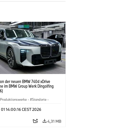
ion der neuen BMW 740d xDrive
ne im BMW Group Werk Dingolfing
6)
Produktionswerke
·
Standorte
·
Automobile
·
i7 M70
·
740d
·
7er
·
 01 14:00:16 CEST 2026
4,31 MB