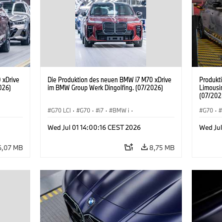
 xDrive
Die Produktion des neuen BMW i7 M70 xDrive
Produkt
026)
im BMW Group Werk Dingolfing. (07/2026)
Limousi
(07/202
G70 LCI
·
G70
·
i7
·
BMW i
·
G70
·
BMW M Automobile
·
i7 M70
·
BMW M 
Wed Jul 01 14:00:16 CEST 2026
Wed Jul
Produktionswerke
·
Standorte
BMW
6,07 MB
8,75 MB