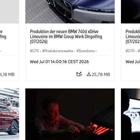
ve
Produktion der neuen BMW 740d xDrive
Produkt
fing
Limousine im BMW Group Werk Dingolfing
Limousi
(07/2026)
(07/202
·
G70
·
Produktionswerke
·
Standorte
·
G70
·
·
7er
·
BMW M Automobile
·
i7 M70
·
740d
·
7er
·
BMW M 
Wed Jul 01 14:00:16 CEST 2026
Wed Jul
BMW
BMW
4,18 MB
25,78 MB