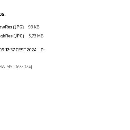
S.
owRes (JPG)
93 KB
ighRes (JPG)
5,73 MB
09:12:37 CEST 2024 | ID:
MW M5 (06/2024)