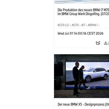
Die Produktion des neuen BMW i7 M70
im BMW Group Werk Dingolfing. (07/2
G70 LCI
·
G70
·
i7
·
BMW i
·
BMW M Automobile
·
i7 M70
·
Wed Jul 01 14:00:16 CEST 2026
Produktionswerke
·
Standorte
Der neue BMW X5 - Designprozess (0