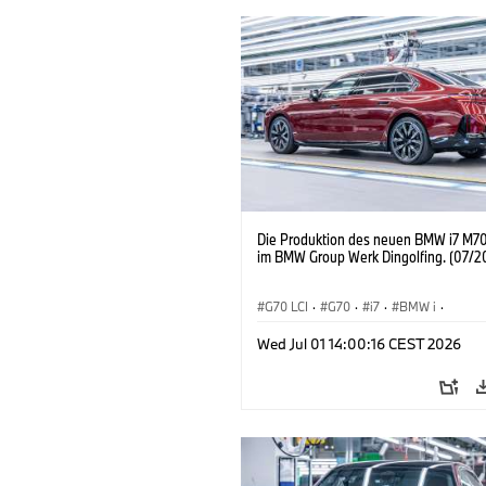
Die Produktion des neuen BMW i7 M70
im BMW Group Werk Dingolfing. (07/2
G70 LCI
·
G70
·
i7
·
BMW i
·
BMW M Automobile
·
i7 M70
·
Wed Jul 01 14:00:16 CEST 2026
Produktionswerke
·
Standorte