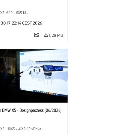
X5 M60
·
X5 M
·
Automobile
·
BMW M
·
 30 17:22:14 CEST 2026
xDrive
·
iX5
·
iX5 Hydrogen
·
BMW
X5 40 xDrive
1,29 MB
e BMW X5 - Designprozess (06/2026)
X5
·
iX5
·
iX5 60 xDrive
·