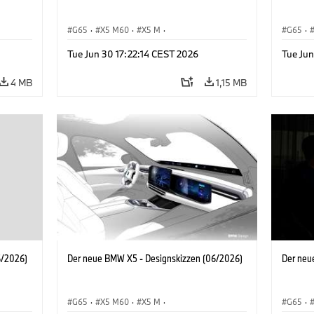
G65
·
X5 M60
·
X5 M
·
G65
·
X5 M
·
BMW M Automobile
·
BMW M
·
BMW M 
Tue Jun 30 17:22:14 CEST 2026
Tue Jun
·
iX5 60 xDrive
·
iX5
·
iX5 Hydrogen
·
BMW
iX5 60 
·
X5
·
X5 40 xDrive
·
X5
·
4 MB
1,15 MB
6/2026)
Der neue BMW X5 - Designskizzen (06/2026)
Der neu
G65
·
X5 M60
·
X5 M
·
G65
·