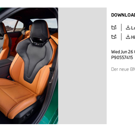
DOWNLOAD
L
H
Wed Jun 26 
P90557415
Der neue B