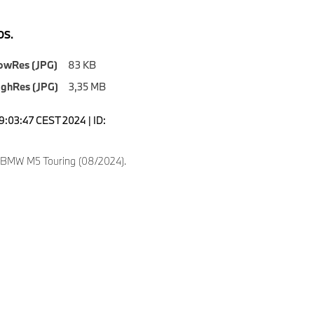
S.
owRes (JPG)
83 KB
ighRes (JPG)
3,35 MB
9:03:47 CEST 2024 | ID:
 BMW M5 Touring (08/2024).