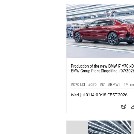
Production of the new BMW i7 M70 xDr
BMW Group Plant Dingolfing. (07/202
G70 LCI
·
G70
·
i7
·
BMW i
·
M-re
i7 M70
·
Productiefabrieken
·
Locati
Wed Jul 01 14:00:18 CEST 2026