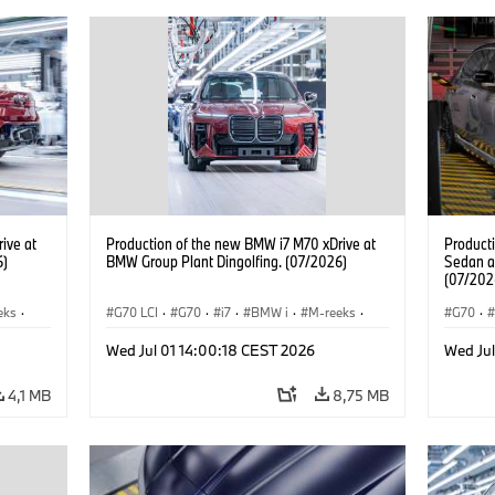
ive at
Production of the new BMW i7 M70 xDrive at
Product
6)
BMW Group Plant Dingolfing. (07/2026)
Sedan a
(07/202
eks
·
G70 LCI
·
G70
·
i7
·
BMW i
·
M-reeks
·
G70
·
es
i7 M70
·
Productiefabrieken
·
Locaties
M-reek
Wed Jul 01 14:00:18 CEST 2026
Wed Jul
BMW
4,1 MB
8,75 MB