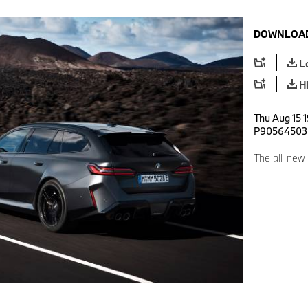
DOWNLOAD
L
H
Thu Aug 15 1
P90564503
The all-new