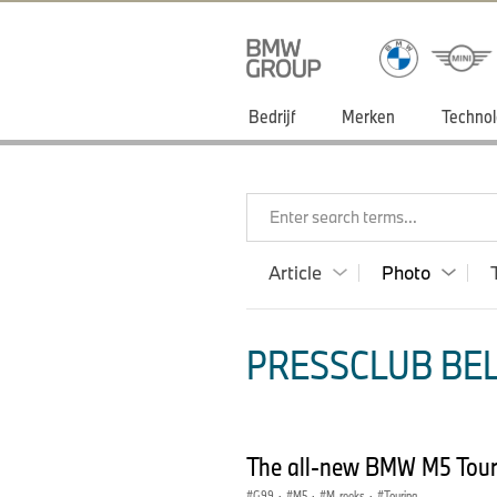
Bedrijf
Merken
Technol
Enter search terms...
Article
Photo
PRESSCLUB BEL
The all-new BMW M5 Tour
G99
·
M5
·
M-reeks
·
Touring