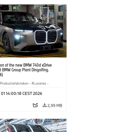
ion of the new BMW 740d xDrive
t BMW Group Plant Dingolfing.
6)
Productiefabrieken
·
Locaties
·
s
·
i7 M70
·
740d
·
7 Reeks
·
 01 14:00:18 CEST 2026
2,99 MB