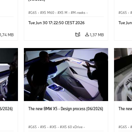
G65
·
X5 M60
·
X5 M
·
M-reeks
·
G65
·
BMW M
·
iX5 60 xDrive
·
iX5
·
iX5 Hy
Tue Jun 30 17:22:50 CEST 2026
Tue Ju
xDrive
iX5 Hydrogen
·
BMW
·
X5
·
X5 40 xDrive
X5 40 
X5 M6
1,74 MB
1,37 MB
6/2026)
The new BMW X5 - Design process (06/2026)
The new
G65
·
X5
·
iX5
·
iX5 60 xDrive
·
G65
·