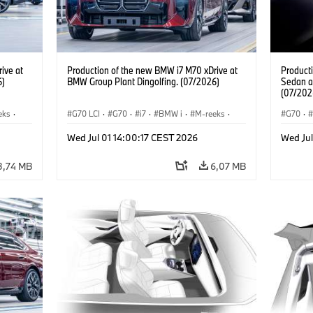
ive at
Production of the new BMW i7 M70 xDrive at
Product
6)
BMW Group Plant Dingolfing. (07/2026)
Sedan a
(07/202
eks
·
G70 LCI
·
G70
·
i7
·
BMW i
·
M-reeks
·
G70
·
es
i7 M70
·
Productiefabrieken
·
Locaties
M-reek
Wed Jul 01 14:00:17 CEST 2026
Wed Jul
BMW
3,74 MB
6,07 MB