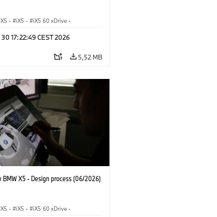
X5
·
iX5
·
iX5 60 xDrive
·
drogen
·
M-reeks
·
X5 M
·
n 30 17:22:49 CEST 2026
xDrive
·
BMW
·
X5 50e xDrive
·
0
5,52 MB
 BMW X5 - Design process (06/2026)
X5
·
iX5
·
iX5 60 xDrive
·