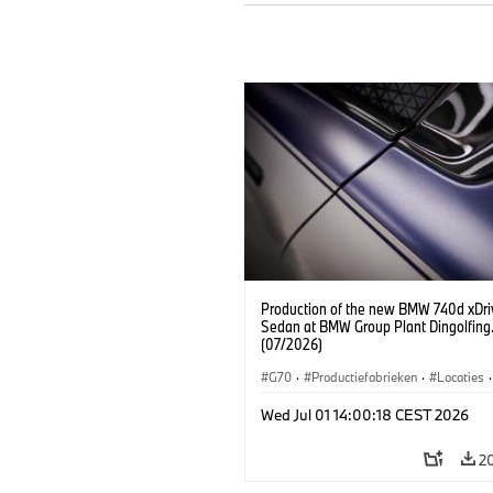
Production of the new BMW 740d xDri
Sedan at BMW Group Plant Dingolfing
(07/2026)
G70
·
Productiefabrieken
·
Locaties
·
M-reeks
·
i7 M70
·
740d
·
7 Reeks
Wed Jul 01 14:00:18 CEST 2026
BMW
2