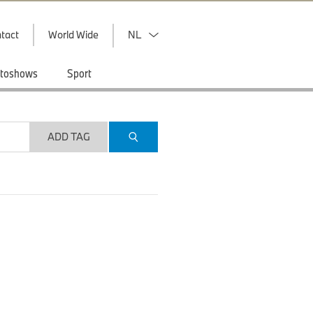
tact
World Wide
NL
toshows
Sport
ADD TAG