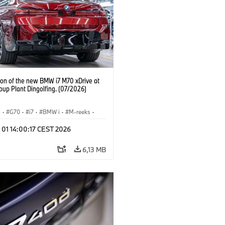
ion of the new BMW i7 M70 xDrive at
up Plant Dingolfing. (07/2026)
I
·
G70
·
i7
·
BMW i
·
M-reeks
·
·
Productiefabrieken
·
Locaties
 01 14:00:17 CEST 2026
6,13 MB