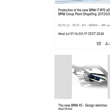
Production of the new BMW i7 M70 xDr
BMW Group Plant Dingolfing. (07/202
G70 LCI
·
G70
·
i7
·
BMW i
·
M-re
i7 M70
·
Productiefabrieken
·
Locati
Wed Jul 01 14:00:17 CEST 2026
The new BMW X5 - Design sketches
(06/2026)