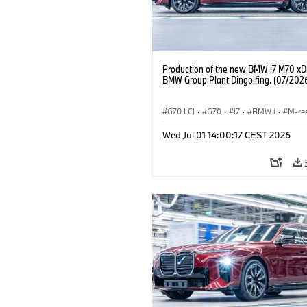
Production of the new BMW i7 M70 xDr
BMW Group Plant Dingolfing. (07/202
G70 LCI
·
G70
·
i7
·
BMW i
·
M-re
i7 M70
·
Productiefabrieken
·
Locati
Wed Jul 01 14:00:17 CEST 2026