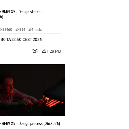
 BMW X5 - Design sketches
6)
X5 M60
·
X5 M
·
M-reeks
·
M
·
iX5 60 xDrive
·
iX5
·
n 30 17:22:50 CEST 2026
drogen
·
BMW
·
X5
·
X5 40 xDrive
1,29 MB
 BMW X5 - Design process (06/2026)