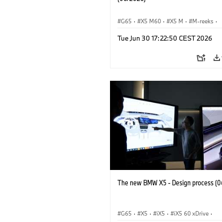
G65
·
X5 M60
·
X5 M
·
M-reeks
·
BMW M
·
iX5 60 xDrive
·
iX5
·
Tue Jun 30 17:22:50 CEST 2026
iX5 Hydrogen
·
BMW
·
X5
·
X5 40 
The new BMW X5 - Design process (0
G65
·
X5
·
iX5
·
iX5 60 xDrive
·