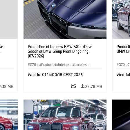
ve
Production of the new BMW 740d xDrive
Product
.
Sedan at BMW Group Plant Dingolfing.
BMW Gro
(07/2026)
G70
·
Productiefabrieken
·
Locaties
·
G70 LC
·
M-reeks
·
i7 M70
·
740d
·
7 Reeks
·
i7 M70
Wed Jul 01 14:00:18 CEST 2026
Wed Jul
BMW
4,18 MB
25,78 MB