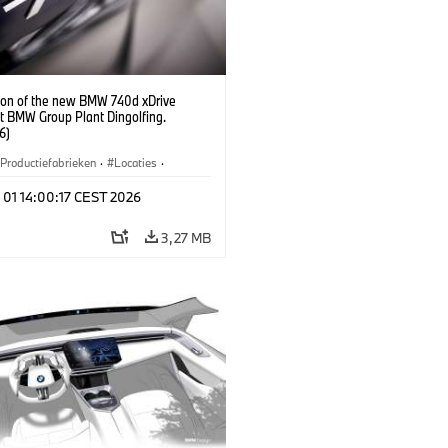
ion of the new BMW 740d xDrive
t BMW Group Plant Dingolfing.
6)
Productiefabrieken
·
Locaties
·
s
·
i7 M70
·
740d
·
7 Reeks
·
 01 14:00:17 CEST 2026
3,27 MB