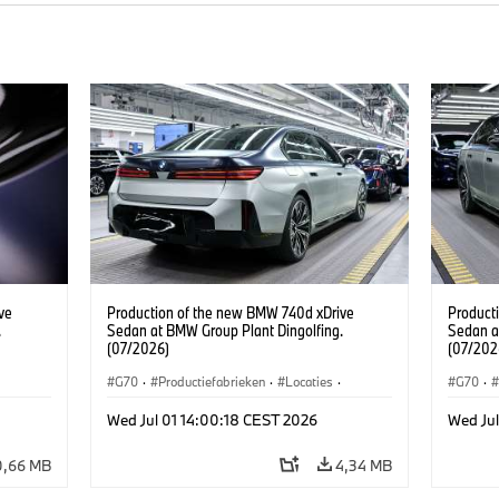
ve
Production of the new BMW 740d xDrive
Product
.
Sedan at BMW Group Plant Dingolfing.
Sedan a
(07/2026)
(07/202
G70
·
Productiefabrieken
·
Locaties
·
G70
·
·
M-reeks
·
i7 M70
·
740d
·
7 Reeks
·
M-reek
Wed Jul 01 14:00:18 CEST 2026
Wed Jul
BMW
BMW
0,66 MB
4,34 MB