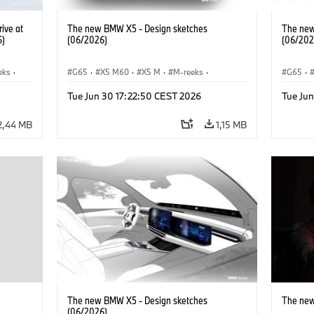
ive at
The new BMW X5 - Design sketches
The new
6)
(06/2026)
(06/202
eks
·
G65
·
X5 M60
·
X5 M
·
M-reeks
·
G65
·
es
BMW M
·
iX5 60 xDrive
·
iX5
·
BMW 
Tue Jun 30 17:22:50 CEST 2026
Tue Ju
iX5 Hydrogen
·
BMW
·
X5
·
X5 40 xDrive
iX5 Hy
2,44 MB
1,15 MB
The new BMW X5 - Design sketches
The new
(06/2026)