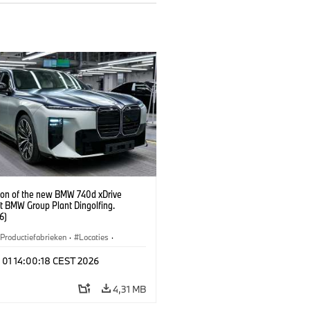
ion of the new BMW 740d xDrive
t BMW Group Plant Dingolfing.
6)
Productiefabrieken
·
Locaties
·
s
·
i7 M70
·
740d
·
7 Reeks
·
 01 14:00:18 CEST 2026
4,31 MB