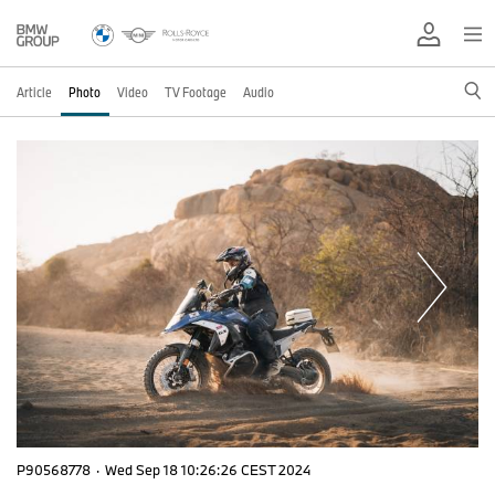
Article
Photo
Video
TV Footage
Audio
P90568778
·
Wed Sep 18 10:26:26 CEST 2024