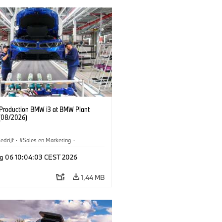
f Production BMW i3 at BMW Plant
(08/2026)
edrijf
·
Sales en Marketing
·
iefabrieken
·
Locaties
·
i3
·
BMW i
g 06 10:04:03 CEST 2026
1,44 MB