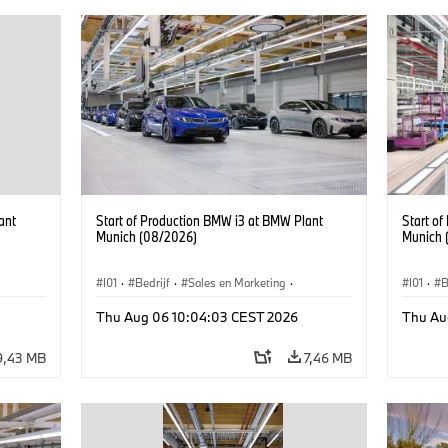
ant
Start of Production BMW i3 at BMW Plant
Start o
Munich (08/2026)
Munich 
I01
·
Bedrijf
·
Sales en Marketing
·
I01
·
B
BMW i
Productiefabrieken
·
Locaties
·
i3
·
BMW i
Product
Thu Aug 06 10:04:03 CEST 2026
Thu Au
9,43 MB
7,46 MB