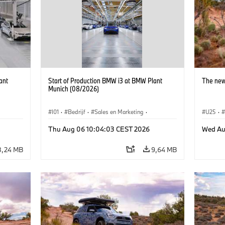
ant
Start of Production BMW i3 at BMW Plant
The new
Munich (08/2026)
I01
·
Bedrijf
·
Sales en Marketing
·
U25
·
BMW i
Productiefabrieken
·
Locaties
·
i3
·
BMW i
Thu Aug 06 10:04:03 CEST 2026
Wed Au
8,24 MB
9,64 MB