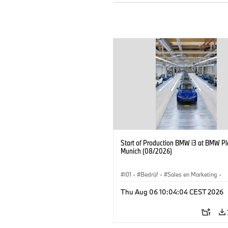
Start of Production BMW i3 at BMW Pl
Munich (08/2026)
I01
·
Bedrijf
·
Sales en Marketing
·
Productiefabrieken
·
Locaties
·
i3
·
Thu Aug 06 10:04:04 CEST 2026