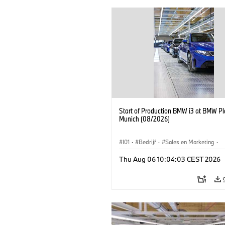
Start of Production BMW i3 at BMW Pl
Munich (08/2026)
I01
·
Bedrijf
·
Sales en Marketing
·
Productiefabrieken
·
Locaties
·
i3
·
Thu Aug 06 10:04:03 CEST 2026