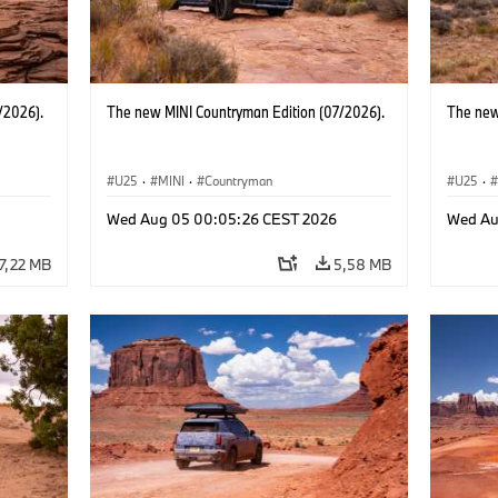
/2026).
The new MINI Countryman Edition (07/2026).
The new
U25
·
MINI
·
Countryman
U25
·
Wed Aug 05 00:05:26 CEST 2026
Wed Au
7,22 MB
5,58 MB