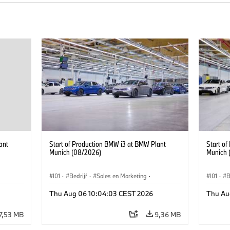
ant
Start of Production BMW i3 at BMW Plant
Start o
Munich (08/2026)
Munich 
I01
·
Bedrijf
·
Sales en Marketing
·
I01
·
B
BMW i
Productiefabrieken
·
Locaties
·
i3
·
BMW i
Product
Thu Aug 06 10:04:03 CEST 2026
Thu Au
7,53 MB
9,36 MB