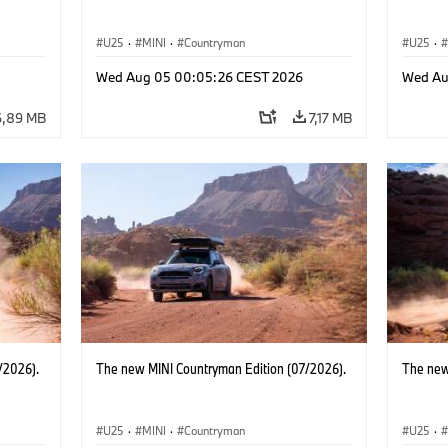
U25
·
MINI
·
Countryman
U25
·
Wed Aug 05 00:05:26 CEST 2026
Wed Au
6,89 MB
7,17 MB
/2026).
The new MINI Countryman Edition (07/2026).
The new
U25
·
MINI
·
Countryman
U25
·