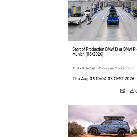
Start of Production BMW i3 at BMW Pl
Munich (08/2026)
I01
·
Bedrijf
·
Sales en Marketing
·
Productiefabrieken
·
Locaties
·
i3
·
Thu Aug 06 10:04:03 CEST 2026