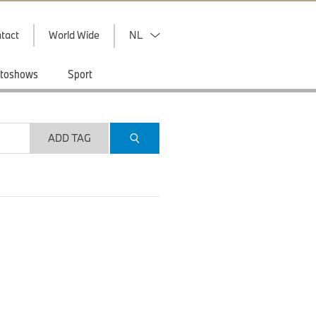
tact
World Wide
NL
toshows
Sport
ADD TAG