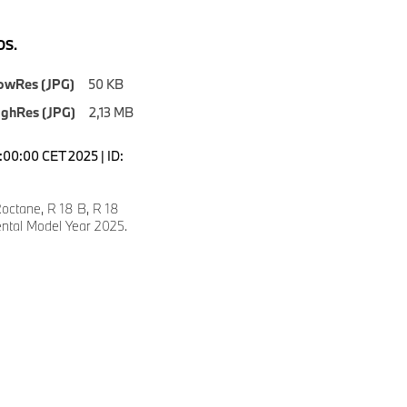
S.
owRes (JPG)
50 KB
ighRes (JPG)
2,13 MB
7:00:00 CET 2025 | ID:
ctane, R 18 B, R 18
ental Model Year 2025.