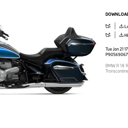
DOWNLOAD
L
H
Tue Jan 21 1
P90569067
BMW R 18 Ro
Transcontin