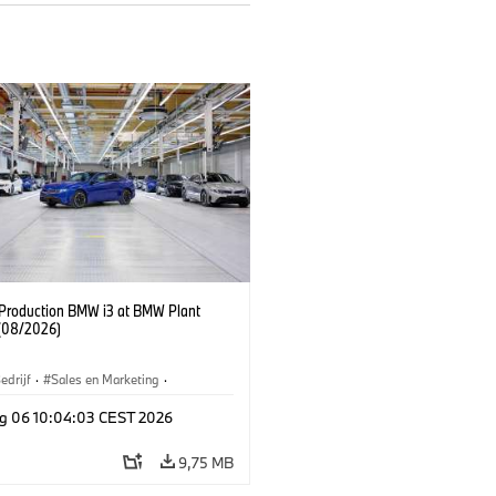
f Production BMW i3 at BMW Plant
(08/2026)
edrijf
·
Sales en Marketing
·
iefabrieken
·
Locaties
·
i3
·
BMW i
g 06 10:04:03 CEST 2026
9,75 MB