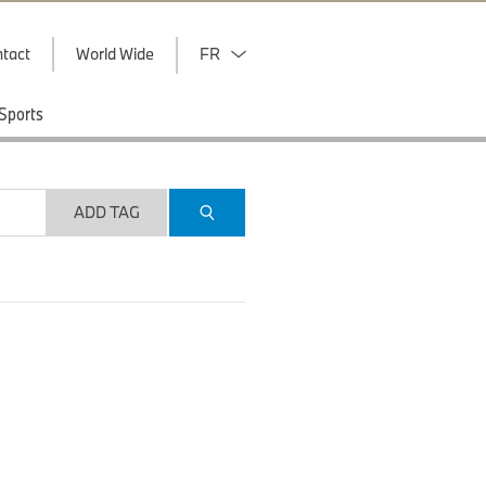
tact
World Wide
FR
Sports
ADD TAG