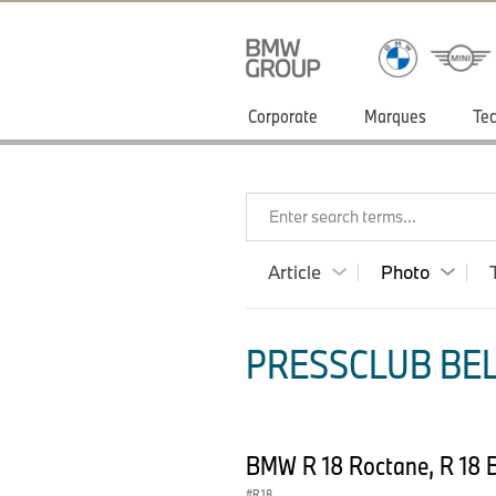
Corporate
Marques
Tec
Enter search terms...
Article
Photo
PRESSCLUB BEL
BMW R 18 Roctane, R 18 B
R 18