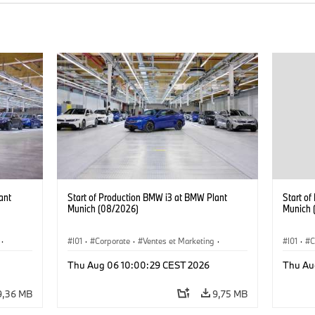
ant
Start of Production BMW i3 at BMW Plant
Start o
Munich (08/2026)
Munich 
·
I01
·
Corporate
·
Ventes et Marketing
·
I01
·
C
·
i3
·
Usines de production
·
Localizaciones
·
i3
·
Usines 
Thu Aug 06 10:00:29 CEST 2026
Thu Au
BMW i
BMW i
9,36 MB
9,75 MB