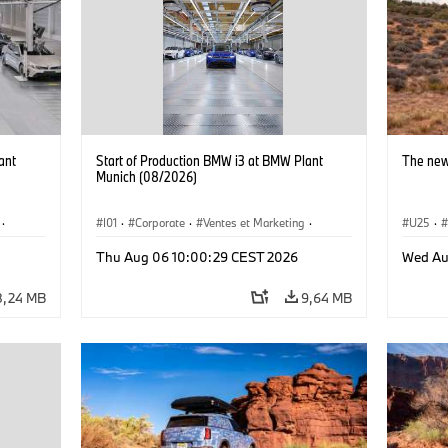
ant
Start of Production BMW i3 at BMW Plant
The new
Munich (08/2026)
·
I01
·
Corporate
·
Ventes et Marketing
·
U25
·
·
i3
·
Usines de production
·
Localizaciones
·
i3
·
Thu Aug 06 10:00:29 CEST 2026
Wed Au
BMW i
8,24 MB
9,64 MB