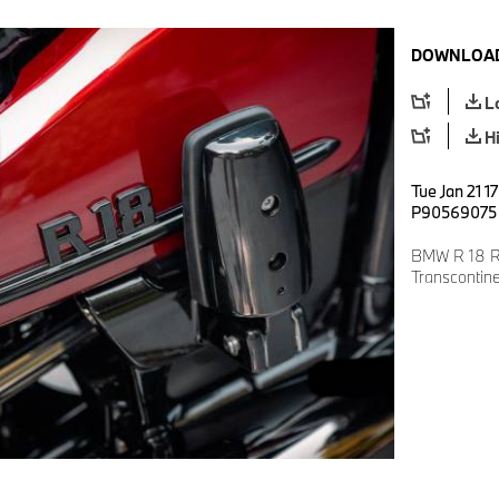
DOWNLOAD
L
H
Tue Jan 21 1
P90569075
BMW R 18 Ro
Transcontin