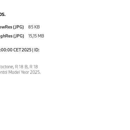
S.
owRes (JPG)
85 KB
ighRes (JPG)
15,15 MB
7:00:00 CET 2025 | ID:
ctane, R 18 B, R 18
ental Model Year 2025.