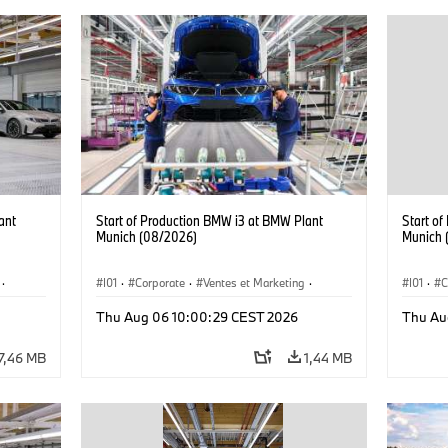
ant
Start of Production BMW i3 at BMW Plant
Start o
Munich (08/2026)
Munich 
·
I01
·
Corporate
·
Ventes et Marketing
·
I01
·
C
·
i3
·
Usines de production
·
Localizaciones
·
i3
·
Usines 
Thu Aug 06 10:00:29 CEST 2026
Thu Au
BMW i
BMW i
7,46 MB
1,44 MB