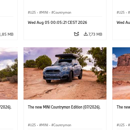
U25
·
MINI
·
Countryman
U25
·
Wed Aug 05 00:05:21 CEST 2026
Wed Au
1,85 MB
7,73 MB
/2026).
The new MINI Countryman Edition (07/2026).
The new
U25
·
MINI
·
Countryman
U25
·