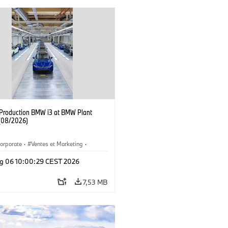
f Production BMW i3 at BMW Plant
(08/2026)
orporate
·
Ventes et Marketing
·
de production
·
Localizaciones
·
i3
·
g 06 10:00:29 CEST 2026
7,53 MB