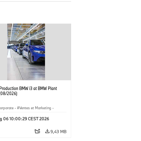
f Production BMW i3 at BMW Plant
(08/2026)
orporate
·
Ventes et Marketing
·
de production
·
Localizaciones
·
i3
·
g 06 10:00:29 CEST 2026
9,43 MB