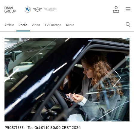
Article
Photo
Video
TV Footage
Audio
P90571555
·
Tue Oct 01 10:30:00 CEST 2024