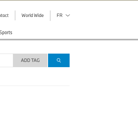
tact
World Wide
FR
Sports
ADD TAG