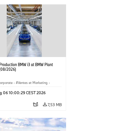
f Production BMW i3 at BMW Plant
(08/2026)
orporate
·
Ventes et Marketing
·
de production
·
Localizaciones
·
i3
·
g 06 10:00:29 CEST 2026
7,53 MB