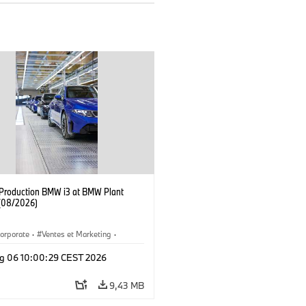
f Production BMW i3 at BMW Plant
(08/2026)
orporate
·
Ventes et Marketing
·
de production
·
Localizaciones
·
i3
·
g 06 10:00:29 CEST 2026
9,43 MB