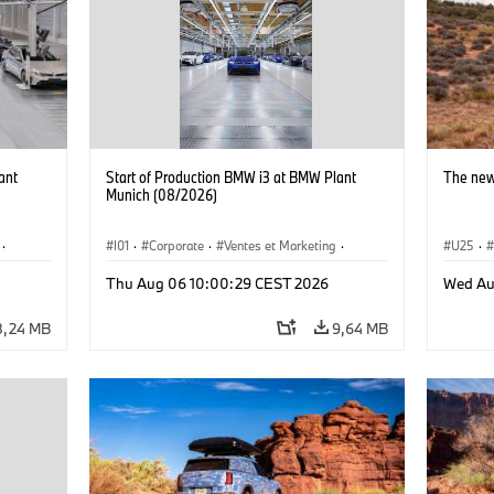
ant
Start of Production BMW i3 at BMW Plant
The new
Munich (08/2026)
·
I01
·
Corporate
·
Ventes et Marketing
·
U25
·
·
i3
·
Usines de production
·
Localizaciones
·
i3
·
Thu Aug 06 10:00:29 CEST 2026
Wed Au
BMW i
8,24 MB
9,64 MB