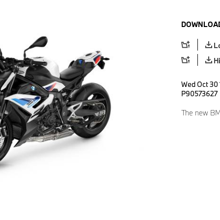
DOWNLOAD
L
H
Wed Oct 30 
P90573627
The new BM