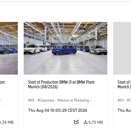
ant
Start of Production BMW i3 at BMW Plant
Start o
Munich (08/2026)
Munich 
·
I01
·
Corporate
·
Ventes et Marketing
·
I01
·
C
·
i3
·
Usines de production
·
Localizaciones
·
i3
·
Usines 
Thu Aug 06 10:00:29 CEST 2026
Thu Au
BMW i
BMW i
9,36 MB
9,75 MB