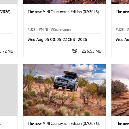
/2026).
The new MINI Countryman Edition (07/2026).
The new
U25
·
MINI
·
Countryman
U25
·
Wed Aug 05 00:05:22 CEST 2026
Wed Au
6,72 MB
6,53 MB
t
The new MINI Countryman Edition (07/2026).
The new