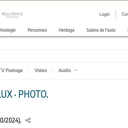
Login
Con
hnologie
Personnes
Heritage
Salons de l'auto
TV Footage
Video
Audio
UX · PHOTO.
10/2024).