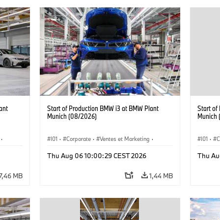
ant
Start of Production BMW i3 at BMW Plant
Start o
Munich (08/2026)
Munich 
·
I01
·
Corporate
·
Ventes et Marketing
·
I01
·
C
·
i3
·
Usines de production
·
Localizaciones
·
i3
·
Usines 
Thu Aug 06 10:00:29 CEST 2026
Thu Au
BMW i
BMW i
7,46 MB
1,44 MB