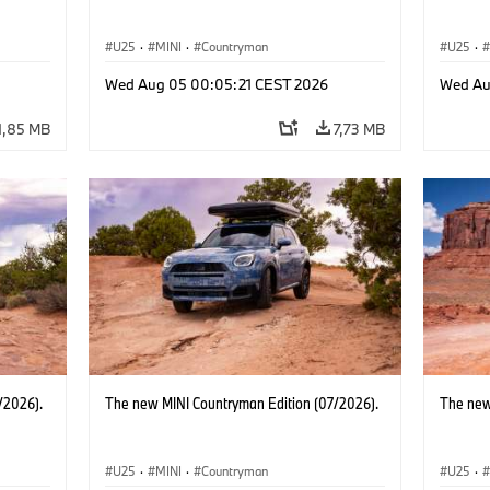
U25
·
MINI
·
Countryman
U25
·
Wed Aug 05 00:05:21 CEST 2026
Wed Au
1,85 MB
7,73 MB
/2026).
The new MINI Countryman Edition (07/2026).
The new
U25
·
MINI
·
Countryman
U25
·