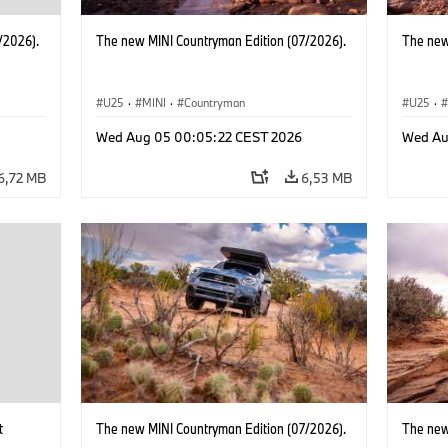
/2026).
The new MINI Countryman Edition (07/2026).
The new
U25
·
MINI
·
Countryman
U25
·
Wed Aug 05 00:05:22 CEST 2026
Wed Au
6,72 MB
6,53 MB
t
The new MINI Countryman Edition (07/2026).
The new