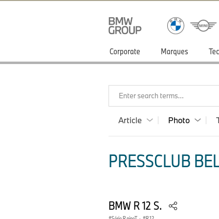
Corporate
Marques
Tec
Enter search terms...
Article
Photo
PRESSCLUB BEL
BMW R 12 S.
Série R nineT
·
R 12