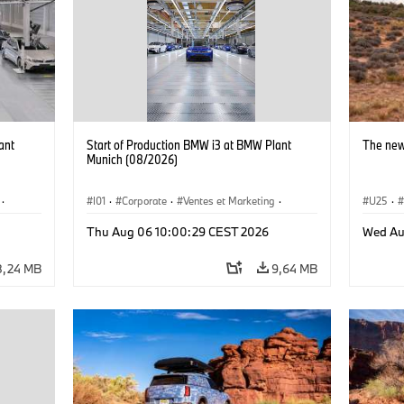
ant
Start of Production BMW i3 at BMW Plant
The new
Munich (08/2026)
·
I01
·
Corporate
·
Ventes et Marketing
·
U25
·
·
i3
·
Usines de production
·
Localizaciones
·
i3
·
Thu Aug 06 10:00:29 CEST 2026
Wed Au
BMW i
8,24 MB
9,64 MB