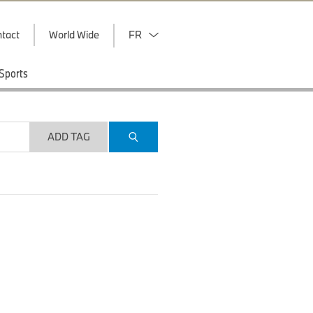
tact
World Wide
FR
Sports
ADD TAG