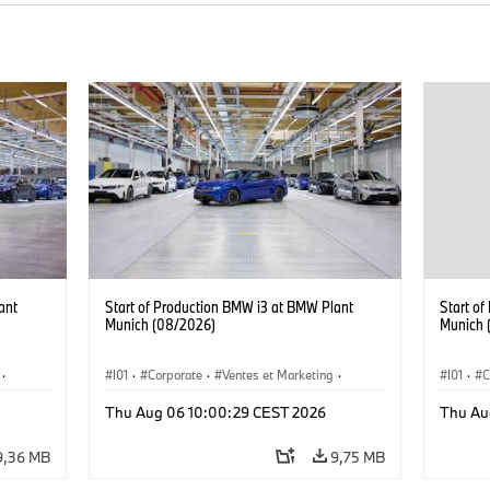
ant
Start of Production BMW i3 at BMW Plant
Start o
Munich (08/2026)
Munich 
·
I01
·
Corporate
·
Ventes et Marketing
·
I01
·
C
·
i3
·
Usines de production
·
Localizaciones
·
i3
·
Usines 
Thu Aug 06 10:00:29 CEST 2026
Thu Au
BMW i
BMW i
9,36 MB
9,75 MB