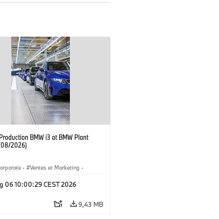
f Production BMW i3 at BMW Plant
(08/2026)
orporate
·
Ventes et Marketing
·
de production
·
Localizaciones
·
i3
·
g 06 10:00:29 CEST 2026
9,43 MB