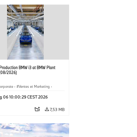
f Production BMW i3 at BMW Plant
(08/2026)
orporate
·
Ventes et Marketing
·
de production
·
Localizaciones
·
i3
·
g 06 10:00:29 CEST 2026
7,53 MB