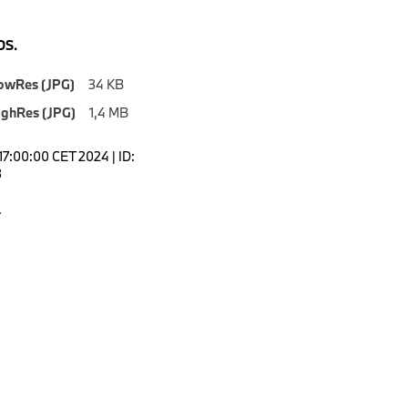
S.
owRes (JPG)
34 KB
ighRes (JPG)
1,4 MB
17:00:00 CET 2024 | ID:
3
.