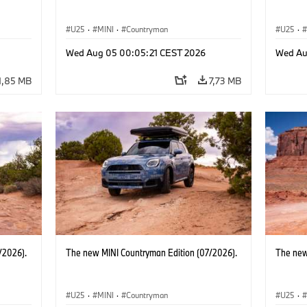
U25
·
MINI
·
Countryman
U25
·
Wed Aug 05 00:05:21 CEST 2026
Wed Au
1,85 MB
7,73 MB
/2026).
The new MINI Countryman Edition (07/2026).
The new
U25
·
MINI
·
Countryman
U25
·