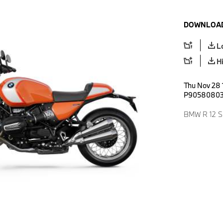
DOWNLOAD
L
H
Thu Nov 28 
P9058080
BMW R 12 S