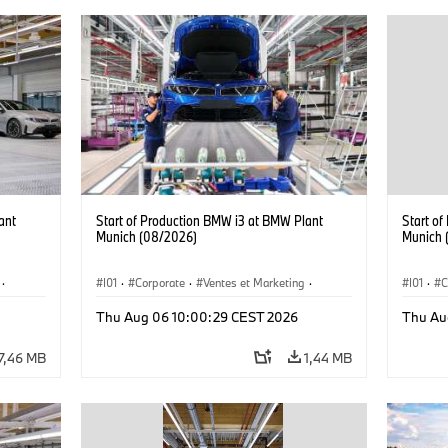
ant
Start of Production BMW i3 at BMW Plant
Start o
Munich (08/2026)
Munich 
·
I01
·
Corporate
·
Ventes et Marketing
·
I01
·
C
·
i3
·
Usines de production
·
Localizaciones
·
i3
·
Usines 
Thu Aug 06 10:00:29 CEST 2026
Thu Au
BMW i
BMW i
7,46 MB
1,44 MB