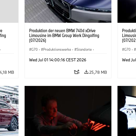
ve
Produktion der neuen BMW 740d xDrive
Produkt
fing
Limousine im BMW Group Werk Dingolfing
Limousi
(07/2026)
(07/202
·
G70
·
Produktionswerke
·
Standorte
·
G70
·
·
7er
·
BMW M Automobile
·
i7 M70
·
740d
·
7er
·
BMW M 
Wed Jul 01 14:00:16 CEST 2026
Wed Jul
BMW
BMW
4,18 MB
25,78 MB