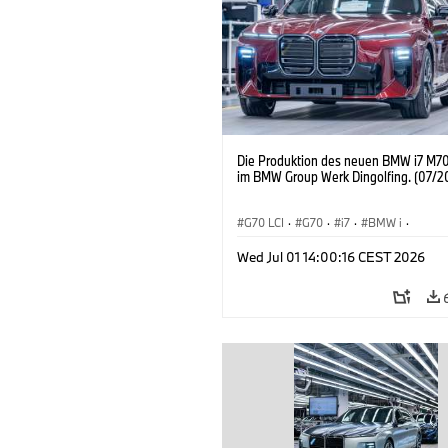
Die Produktion des neuen BMW i7 M70
im BMW Group Werk Dingolfing. (07/2
G70 LCI
·
G70
·
i7
·
BMW i
·
BMW M Automobile
·
i7 M70
·
Wed Jul 01 14:00:16 CEST 2026
Produktionswerke
·
Standorte