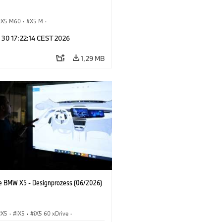
X5 M60
·
X5 M
·
Automobile
·
BMW M
·
 30 17:22:14 CEST 2026
xDrive
·
iX5
·
iX5 Hydrogen
·
BMW
X5 40 xDrive
1,29 MB
e BMW X5 - Designprozess (06/2026)
X5
·
iX5
·
iX5 60 xDrive
·