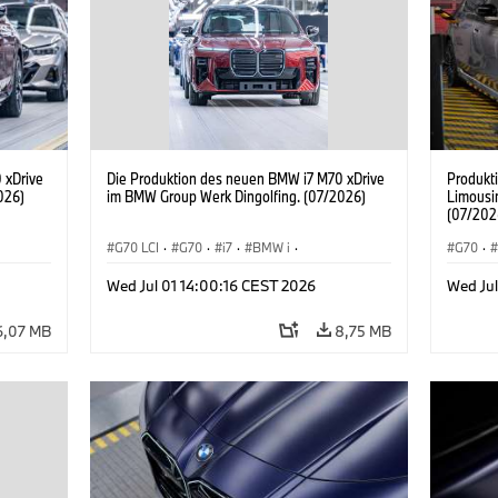
 xDrive
Die Produktion des neuen BMW i7 M70 xDrive
Produkt
026)
im BMW Group Werk Dingolfing. (07/2026)
Limousi
(07/202
G70 LCI
·
G70
·
i7
·
BMW i
·
G70
·
BMW M Automobile
·
i7 M70
·
BMW M 
Wed Jul 01 14:00:16 CEST 2026
Wed Jul
Produktionswerke
·
Standorte
BMW
6,07 MB
8,75 MB