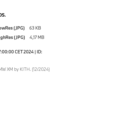
S.
owRes (JPG)
63 KB
ighRes (JPG)
4,17 MB
7:00:00 CET 2024 | ID:
W XM by KITH. (12/2024)