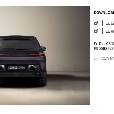
DOWNLOAD
L
H
Fri Dec 06 1
P90582552
Der 2025 BM