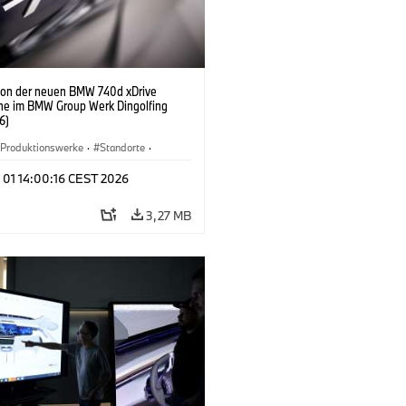
ion der neuen BMW 740d xDrive
ne im BMW Group Werk Dingolfing
6)
Produktionswerke
·
Standorte
·
Automobile
·
i7 M70
·
740d
·
7er
·
 01 14:00:16 CEST 2026
3,27 MB