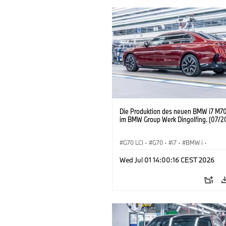
Die Produktion des neuen BMW i7 M70
im BMW Group Werk Dingolfing. (07/2
G70 LCI
·
G70
·
i7
·
BMW i
·
BMW M Automobile
·
i7 M70
·
Wed Jul 01 14:00:16 CEST 2026
Produktionswerke
·
Standorte