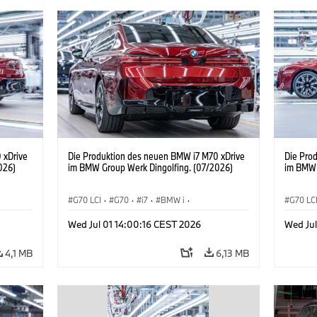
 xDrive
Die Produktion des neuen BMW i7 M70 xDrive
Die Pro
026)
im BMW Group Werk Dingolfing. (07/2026)
im BMW 
G70 LCI
·
G70
·
i7
·
BMW i
·
G70 LC
BMW M Automobile
·
i7 M70
·
BMW M 
Wed Jul 01 14:00:16 CEST 2026
Wed Jul
Produktionswerke
·
Standorte
Produk
4,1 MB
6,13 MB