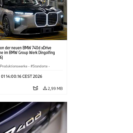
ion der neuen BMW 740d xDrive
ne im BMW Group Werk Dingolfing
6)
Produktionswerke
·
Standorte
·
Automobile
·
i7 M70
·
740d
·
7er
·
 01 14:00:16 CEST 2026
2,99 MB