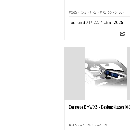
G65
·
X5
·
iX5
·
iX5 60 xDrive
·
iX5 Hydrogen
·
BMW M Automobile
·
Tue Jun 30 17:22:14 CEST 2026
X5 40 xDrive
·
BMW
·
X5 50e xDrive
X5 M60
Der neue BMW X5 - Designskizzen (0
G65
·
X5 M60
·
X5 M
·