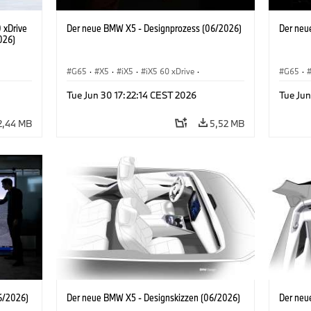
 xDrive
Der neue BMW X5 - Designprozess (06/2026)
Der neu
026)
G65
·
X5
·
iX5
·
iX5 60 xDrive
·
G65
·
iX5 Hydrogen
·
BMW M Automobile
·
X5 M
·
iX5 Hy
Tue Jun 30 17:22:14 CEST 2026
Tue Jun
X5 40 xDrive
·
BMW
·
X5 50e xDrive
·
X5 40 
X5 M60
X5 M6
2,44 MB
5,52 MB
6/2026)
Der neue BMW X5 - Designskizzen (06/2026)
Der neu