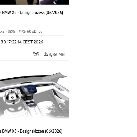
e BMW X5 - Designprozess (06/2026)
X5
·
iX5
·
iX5 60 xDrive
·
drogen
·
BMW M Automobile
·
X5 M
·
 30 17:22:14 CEST 2026
xDrive
·
BMW
·
X5 50e xDrive
·
0
3,86 MB
e BMW X5 - Designskizzen (06/2026)