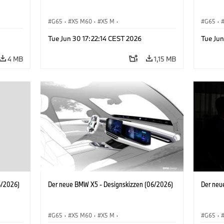
G65
·
X5 M60
·
X5 M
·
G65
·
X5 M
·
BMW M Automobile
·
BMW M
·
BMW M 
Tue Jun 30 17:22:14 CEST 2026
Tue Jun
·
iX5 60 xDrive
·
iX5
·
iX5 Hydrogen
·
BMW
iX5 60 
·
X5
·
X5 40 xDrive
·
X5
·
4 MB
1,15 MB
6/2026)
Der neue BMW X5 - Designskizzen (06/2026)
Der neu
G65
·
X5 M60
·
X5 M
·
G65
·