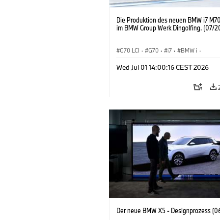
Die Produktion des neuen BMW i7 M70
im BMW Group Werk Dingolfing. (07/2
G70 LCI
·
G70
·
i7
·
BMW i
·
BMW M Automobile
·
i7 M70
·
Wed Jul 01 14:00:16 CEST 2026
Produktionswerke
·
Standorte
Der neue BMW X5 - Designprozess (0