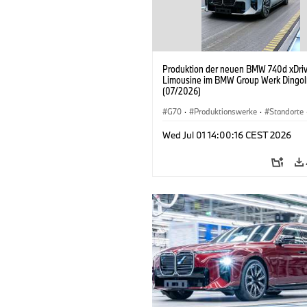
Produktion der neuen BMW 740d xDri
Limousine im BMW Group Werk Dingol
(07/2026)
G70
·
Produktionswerke
·
Standorte
BMW M Automobile
·
i7 M70
·
740d
Wed Jul 01 14:00:16 CEST 2026
BMW