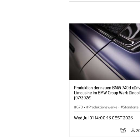
Produktion der neuen BMW 740d xDri
Limousine im BMW Group Werk Dingol
(07/2026)
G70
·
Produktionswerke
·
Standorte
BMW M Automobile
·
i7 M70
·
740d
Wed Jul 01 14:00:16 CEST 2026
BMW
2