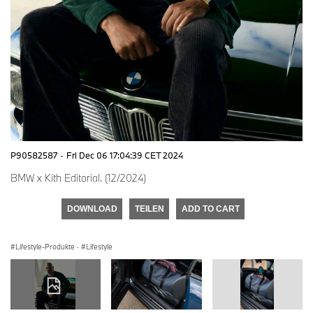
P90582587
·
Fri Dec 06 17:04:39 CET 2024
BMW x Kith Editorial. (12/2024)
DOWNLOAD
TEILEN
ADD TO CART
Lifestyle-Produkte
·
Lifestyle