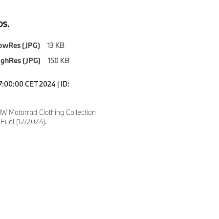
S.
owRes (JPG)
13 KB
ighRes (JPG)
150 KB
7:00:00 CET 2024 | ID:
 Motorrad Clothing Collection
Fuel (12/2024).