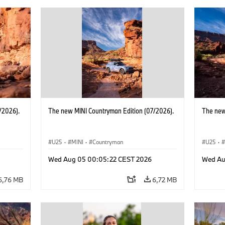
/2026).
The new MINI Countryman Edition (07/2026).
The new
U25
·
MINI
·
Countryman
U25
·
Wed Aug 05 00:05:22 CEST 2026
Wed Au
6,76 MB
6,72 MB