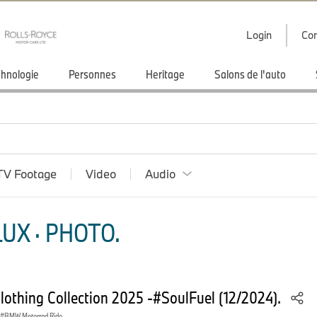
Login
Con
hnologie
Personnes
Heritage
Salons de l'auto
TV Footage
Video
Audio
UX · PHOTO.
thing Collection 2025 -#SoulFuel (12/2024).
BMW Motorrad Ride