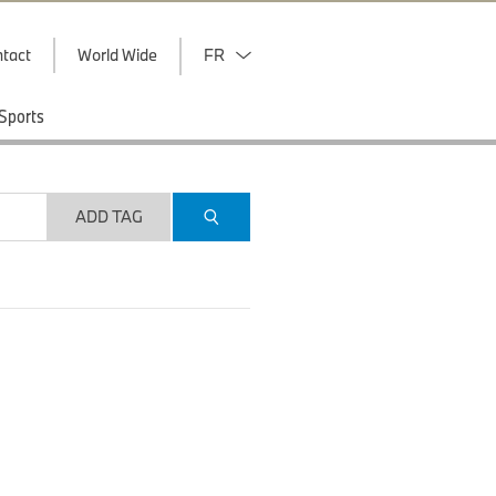
tact
World Wide
FR
Sports
ADD TAG