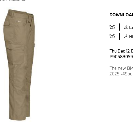
DOWNLOAD
L
H
Thu Dec 12 1
P90583059
The new BMW
2025 -#Soul