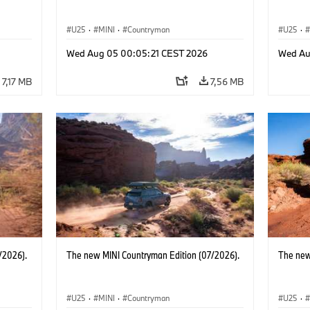
U25
·
MINI
·
Countryman
U25
·
Wed Aug 05 00:05:21 CEST 2026
Wed Au
7,17 MB
7,56 MB
/2026).
The new MINI Countryman Edition (07/2026).
The new
U25
·
MINI
·
Countryman
U25
·