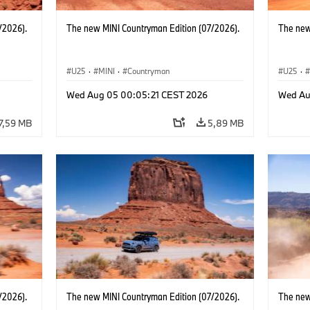
/2026).
The new MINI Countryman Edition (07/2026).
The new
U25
·
MINI
·
Countryman
U25
·
Wed Aug 05 00:05:21 CEST 2026
Wed Au
7,59 MB
5,89 MB
/2026).
The new MINI Countryman Edition (07/2026).
The new