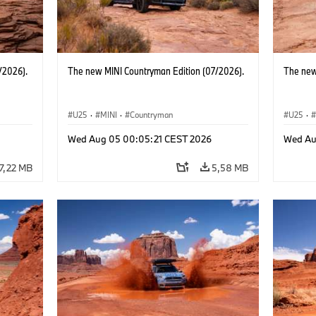
/2026).
The new MINI Countryman Edition (07/2026).
The new
U25
·
MINI
·
Countryman
U25
·
Wed Aug 05 00:05:21 CEST 2026
Wed Au
7,22 MB
5,58 MB