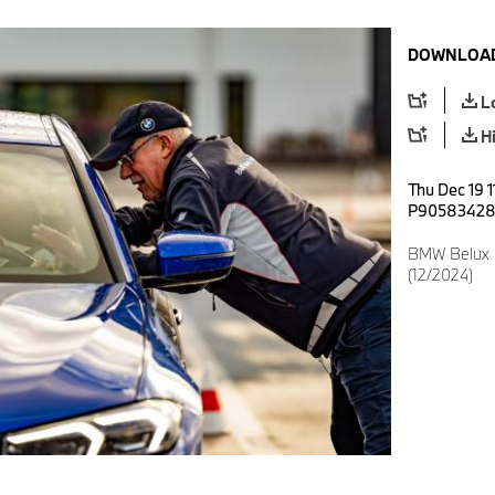
DOWNLOAD
L
H
Thu Dec 19 1
P9058342
BMW Belux 
(12/2024)