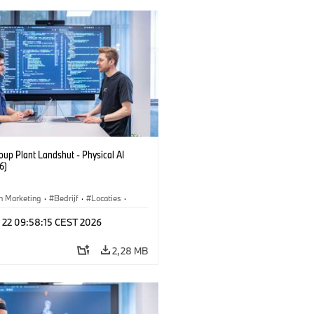
up Plant Landshut - Physical AI
6)
n Marketing
·
Bedrijf
·
Locaties
·
iefabrieken
l 22 09:58:15 CEST 2026
2,28 MB