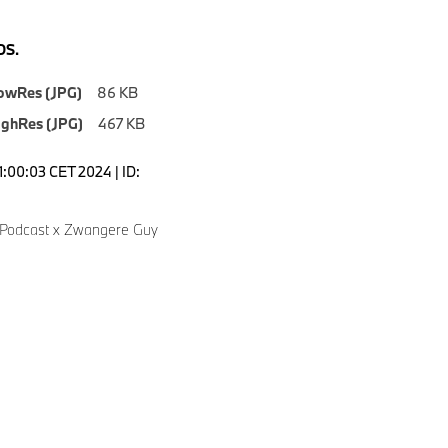
S.
owRes (JPG)
86 KB
ighRes (JPG)
467 KB
1:00:03 CET 2024 | ID:
8
Podcast x Zwangere Guy