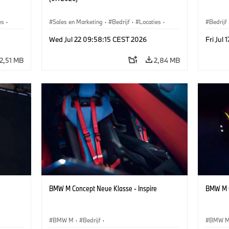
es
·
Sales en Marketing
·
Bedrijf
·
Locaties
·
Bedrijf
Productiefabrieken
Wed Jul 22 09:58:15 CEST 2026
Fri Jul
2,51 MB
2,84 MB
BMW M Concept Neue Klasse - Inspire
BMW M C
BMW M
·
Bedrijf
·
BMW 