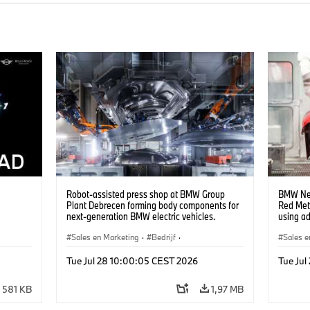
Robot-assisted press shop at BMW Group
BMW Neu
Plant Debrecen forming body components for
Red Met
next-generation BMW electric vehicles.
using a
(07/2026)
(07/202
Sales en Marketing
·
Bedrijf
·
Sales e
Productiefabrieken
·
Locaties
Product
Tue Jul 28 10:00:05 CEST 2026
Tue Ju
581 KB
1,97 MB