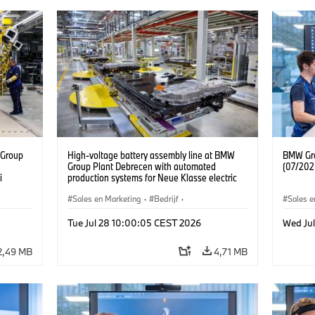
 Group
High-voltage battery assembly line at BMW
BMW Gro
n
Group Plant Debrecen with automated
(07/202
i
production systems for Neue Klasse electric
vehicles. (07/2026)
Sales en Marketing
·
Bedrijf
·
Sales e
Productiefabrieken
·
Locaties
Product
Tue Jul 28 10:00:05 CEST 2026
Wed Ju
2,49 MB
4,71 MB