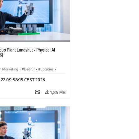
up Plant Landshut - Physical AI
6)
n Marketing
·
Bedrijf
·
Locaties
·
iefabrieken
l 22 09:58:15 CEST 2026
1,85 MB