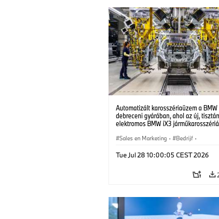
Automatizált karosszériaüzem a BMW
debreceni gyárában, ahol az új, tisztá
elektromos BMW iX3 járműkarosszériá
készülnek. (07/2026)
Sales en Marketing
·
Bedrijf
·
Productiefabrieken
·
Locaties
Tue Jul 28 10:00:05 CEST 2026