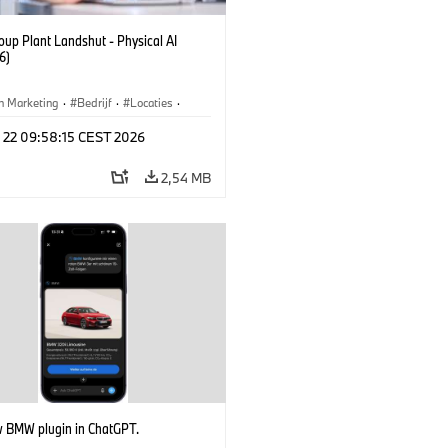
up Plant Landshut - Physical AI
6)
n Marketing
·
Bedrijf
·
Locaties
·
iefabrieken
l 22 09:58:15 CEST 2026
2,54 MB
 BMW plugin in ChatGPT.