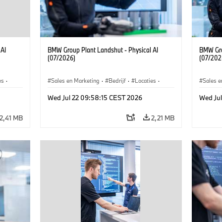
 AI
BMW Group Plant Landshut - Physical AI
BMW Gro
(07/2026)
(07/202
es
·
Sales en Marketing
·
Bedrijf
·
Locaties
·
Sales e
Productiefabrieken
Product
Wed Jul 22 09:58:15 CEST 2026
Wed Ju
2,41 MB
2,21 MB