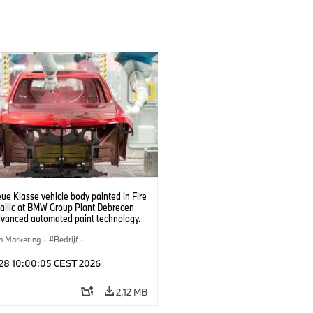
e Klasse vehicle body painted in Fire
allic at BMW Group Plant Debrecen
dvanced automated paint technology.
6)
n Marketing
·
Bedrijf
·
iefabrieken
·
Locaties
l 28 10:00:05 CEST 2026
2,12 MB