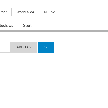
tact
World Wide
NL
toshows
Sport
ADD TAG