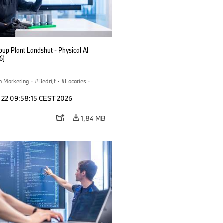
up Plant Landshut - Physical AI
6)
n Marketing
·
Bedrijf
·
Locaties
·
iefabrieken
l 22 09:58:15 CEST 2026
1,84 MB