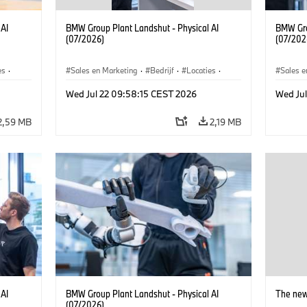
 AI
BMW Group Plant Landshut - Physical AI
BMW Gro
(07/2026)
(07/202
es
·
Sales en Marketing
·
Bedrijf
·
Locaties
·
Sales e
Productiefabrieken
Product
Wed Jul 22 09:58:15 CEST 2026
Wed Ju
2,59 MB
2,19 MB
 AI
BMW Group Plant Landshut - Physical AI
The new
(07/2026)