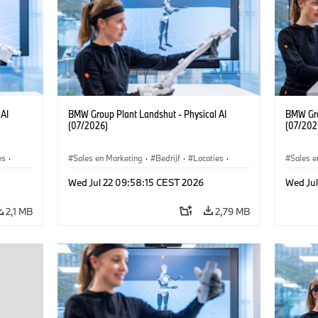
 AI
BMW Group Plant Landshut - Physical AI
BMW Gro
(07/2026)
(07/202
es
·
Sales en Marketing
·
Bedrijf
·
Locaties
·
Sales e
Productiefabrieken
Product
Wed Jul 22 09:58:15 CEST 2026
Wed Ju
2,1 MB
2,79 MB