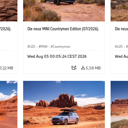
/2026).
Die neue MINI Countryman Edition (07/2026).
Die neu
U25
·
MINI
·
Countryman
U25
·
Wed Aug 05 00:05:24 CEST 2026
Wed Au
7,22 MB
5,58 MB