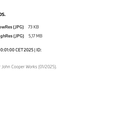
S.
owRes (JPG)
73 KB
ighRes (JPG)
5,17 MB
0:01:00 CET 2025 | ID:
 John Cooper Works (01/2025).