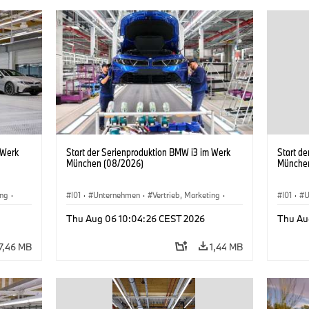
 Werk
Start der Serienproduktion BMW i3 im Werk
Start d
München (08/2026)
Münche
ing
·
I01
·
Unternehmen
·
Vertrieb, Marketing
·
I01
·
U
BMW i
Produktionswerke
·
Standorte
·
i3
·
BMW i
Produk
Thu Aug 06 10:04:26 CEST 2026
Thu Au
7,46 MB
1,44 MB