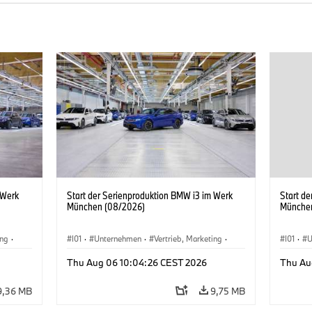
 Werk
Start der Serienproduktion BMW i3 im Werk
Start d
München (08/2026)
Münche
ing
·
I01
·
Unternehmen
·
Vertrieb, Marketing
·
I01
·
U
BMW i
Produktionswerke
·
Standorte
·
i3
·
BMW i
Produk
Thu Aug 06 10:04:26 CEST 2026
Thu Au
9,36 MB
9,75 MB