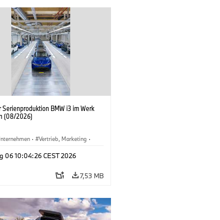
er Serienproduktion BMW i3 im Werk
n (08/2026)
nternehmen
·
Vertrieb, Marketing
·
tionswerke
·
Standorte
·
i3
·
BMW i
g 06 10:04:26 CEST 2026
7,53 MB