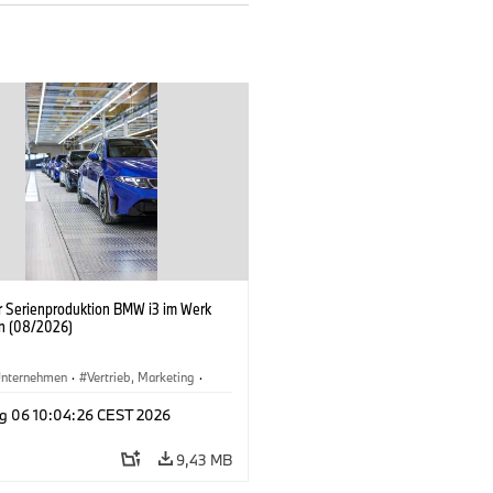
er Serienproduktion BMW i3 im Werk
n (08/2026)
nternehmen
·
Vertrieb, Marketing
·
tionswerke
·
Standorte
·
i3
·
BMW i
g 06 10:04:26 CEST 2026
9,43 MB