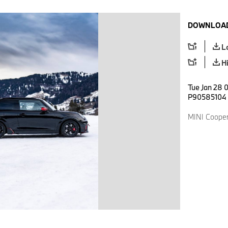
DOWNLOAD
L
H
Tue Jan 28 0
P90585104
MINI Cooper