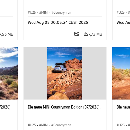
U25
·
MINI
·
Countryman
U25
·
Wed Aug 05 00:05:24 CEST 2026
Wed Au
7,56 MB
7,73 MB
/2026).
Die neue MINI Countryman Edition (07/2026).
Die neu
U25
·
MINI
·
Countryman
U25
·