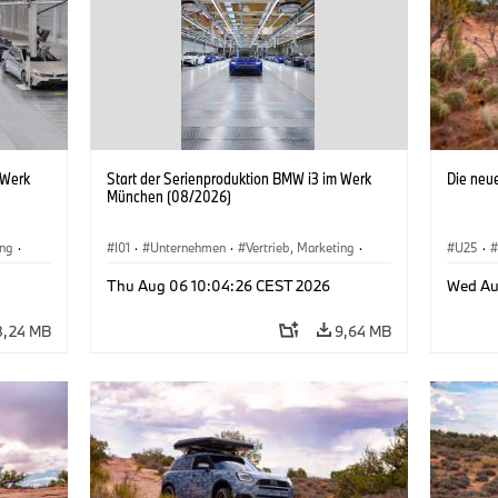
 Werk
Start der Serienproduktion BMW i3 im Werk
Die neu
München (08/2026)
ing
·
I01
·
Unternehmen
·
Vertrieb, Marketing
·
U25
·
BMW i
Produktionswerke
·
Standorte
·
i3
·
BMW i
Thu Aug 06 10:04:26 CEST 2026
Wed Au
8,24 MB
9,64 MB