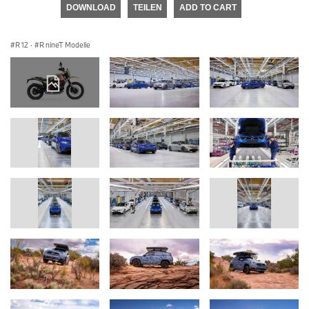
DOWNLOAD
TEILEN
ADD TO CART
R 12
·
R nineT Modelle