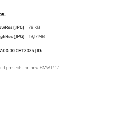
S.
owRes (JPG)
78 KB
ighRes (JPG)
19,17 MB
7:00:00 CET 2025 | ID:
ad presents the new BMW R 12