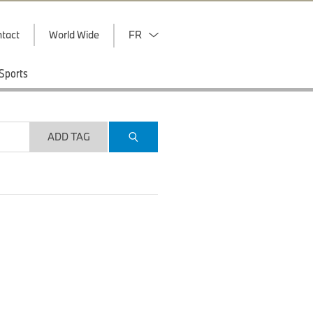
tact
World Wide
FR
Sports
ADD TAG