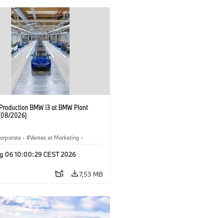
f Production BMW i3 at BMW Plant
(08/2026)
orporate
·
Ventes et Marketing
·
de production
·
Localizaciones
·
i3
·
g 06 10:00:29 CEST 2026
7,53 MB