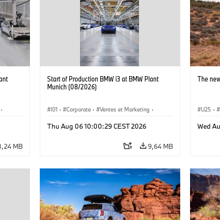
ant
Start of Production BMW i3 at BMW Plant
The new
Munich (08/2026)
·
I01
·
Corporate
·
Ventes et Marketing
·
U25
·
·
i3
·
Usines de production
·
Localizaciones
·
i3
·
Thu Aug 06 10:00:29 CEST 2026
Wed Au
BMW i
8,24 MB
9,64 MB