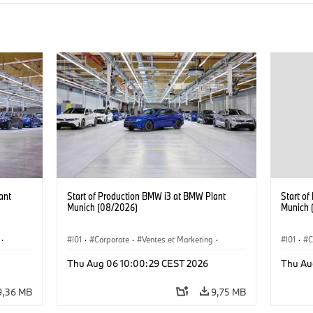
ant
Start of Production BMW i3 at BMW Plant
Start o
Munich (08/2026)
Munich 
·
I01
·
Corporate
·
Ventes et Marketing
·
I01
·
C
·
i3
·
Usines de production
·
Localizaciones
·
i3
·
Usines 
Thu Aug 06 10:00:29 CEST 2026
Thu Au
BMW i
BMW i
9,36 MB
9,75 MB