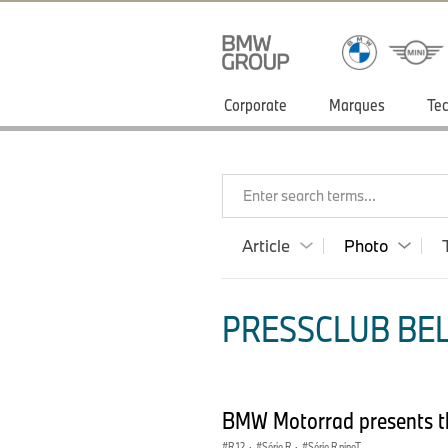
Corporate
Marques
Tec
Enter search terms...
Article
Photo
PRESSCLUB BEL
BMW Motorrad presents 
R 12
·
Série R
·
Série R nineT