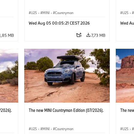
U25
·
MINI
·
Countryman
U25
·
Wed Aug 05 00:05:21 CEST 2026
Wed Au
1,85 MB
7,73 MB
/2026).
The new MINI Countryman Edition (07/2026).
The new
U25
·
MINI
·
Countryman
U25
·