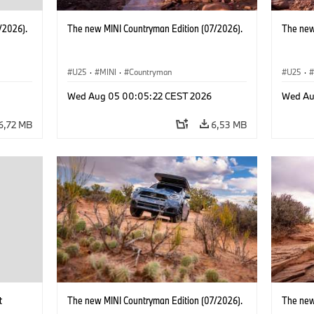
/2026).
The new MINI Countryman Edition (07/2026).
The new
U25
·
MINI
·
Countryman
U25
·
Wed Aug 05 00:05:22 CEST 2026
Wed Au
6,72 MB
6,53 MB
t
The new MINI Countryman Edition (07/2026).
The new