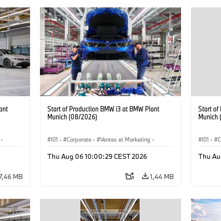
ant
Start of Production BMW i3 at BMW Plant
Start o
Munich (08/2026)
Munich 
·
I01
·
Corporate
·
Ventes et Marketing
·
I01
·
C
·
i3
·
Usines de production
·
Localizaciones
·
i3
·
Usines 
Thu Aug 06 10:00:29 CEST 2026
Thu Au
BMW i
BMW i
7,46 MB
1,44 MB