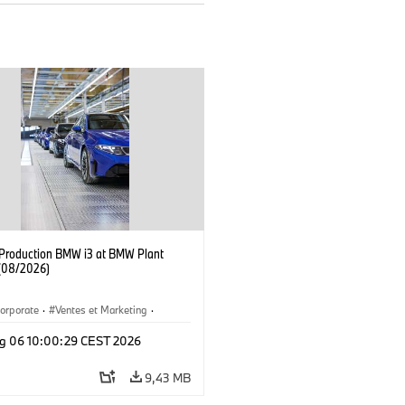
f Production BMW i3 at BMW Plant
(08/2026)
orporate
·
Ventes et Marketing
·
de production
·
Localizaciones
·
i3
·
g 06 10:00:29 CEST 2026
9,43 MB