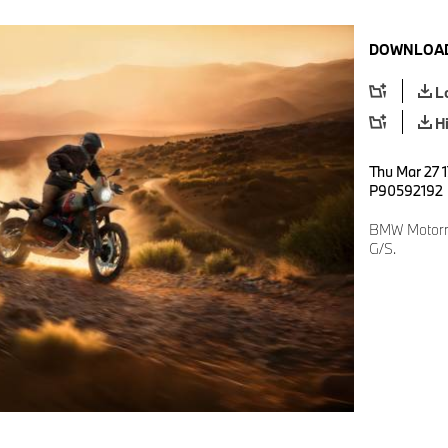
DOWNLOAD
L
H
Thu Mar 27 1
P90592192
BMW Motorr
G/S.