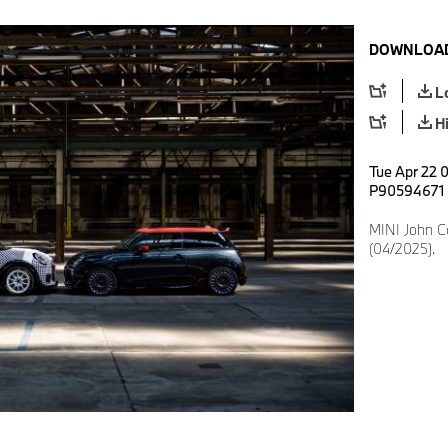
DOWNLOAD
L
H
Tue Apr 22 
P90594671
MINI John 
(04/2025).