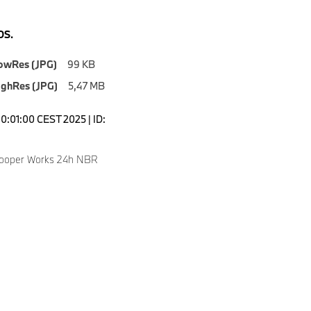
S.
owRes (JPG)
99 KB
ighRes (JPG)
5,47 MB
00:01:00 CEST 2025 | ID:
Cooper Works 24h NBR