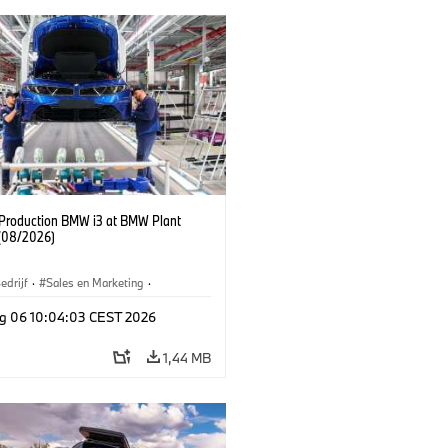
f Production BMW i3 at BMW Plant
(08/2026)
edrijf
·
Sales en Marketing
·
iefabrieken
·
Locaties
·
i3
·
BMW i
g 06 10:04:03 CEST 2026
1,44 MB