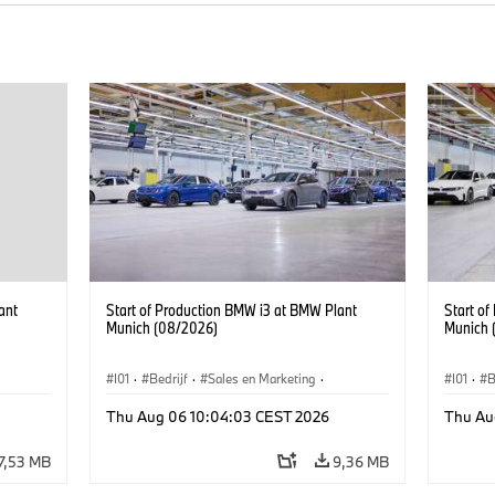
ant
Start of Production BMW i3 at BMW Plant
Start o
Munich (08/2026)
Munich 
I01
·
Bedrijf
·
Sales en Marketing
·
I01
·
B
BMW i
Productiefabrieken
·
Locaties
·
i3
·
BMW i
Product
Thu Aug 06 10:04:03 CEST 2026
Thu Au
7,53 MB
9,36 MB