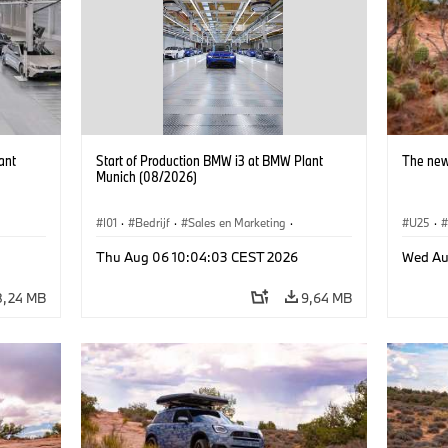
ant
Start of Production BMW i3 at BMW Plant
The new
Munich (08/2026)
I01
·
Bedrijf
·
Sales en Marketing
·
U25
·
BMW i
Productiefabrieken
·
Locaties
·
i3
·
BMW i
Thu Aug 06 10:04:03 CEST 2026
Wed Au
8,24 MB
9,64 MB