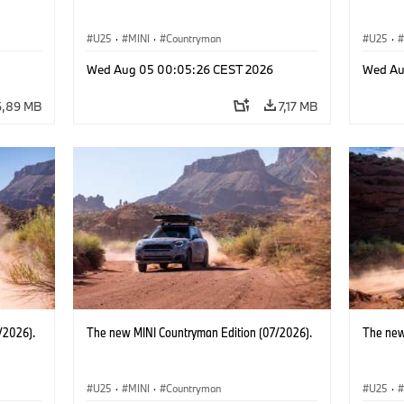
U25
·
MINI
·
Countryman
U25
·
Wed Aug 05 00:05:26 CEST 2026
Wed Au
6,89 MB
7,17 MB
/2026).
The new MINI Countryman Edition (07/2026).
The new
U25
·
MINI
·
Countryman
U25
·