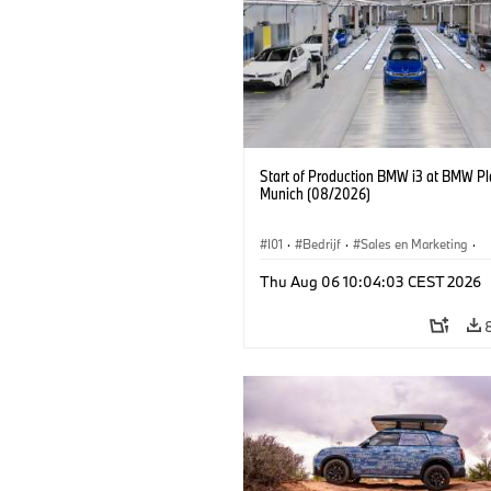
Start of Production BMW i3 at BMW Pl
Munich (08/2026)
I01
·
Bedrijf
·
Sales en Marketing
·
Productiefabrieken
·
Locaties
·
i3
·
Thu Aug 06 10:04:03 CEST 2026