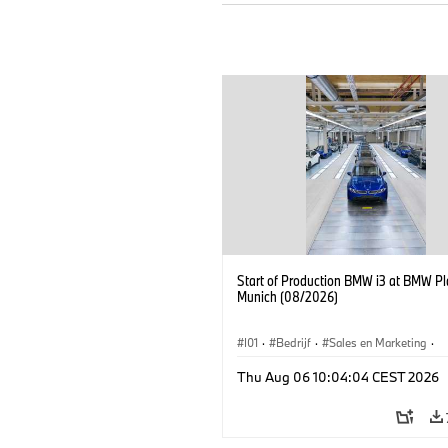
Start of Production BMW i3 at BMW Pl
Munich (08/2026)
I01
·
Bedrijf
·
Sales en Marketing
·
Productiefabrieken
·
Locaties
·
i3
·
Thu Aug 06 10:04:04 CEST 2026