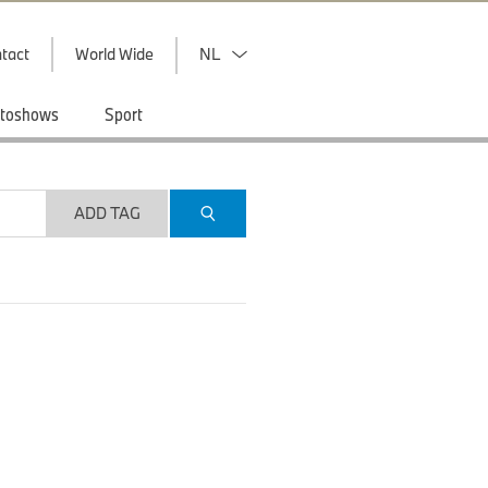
tact
World Wide
NL
toshows
Sport
ADD TAG