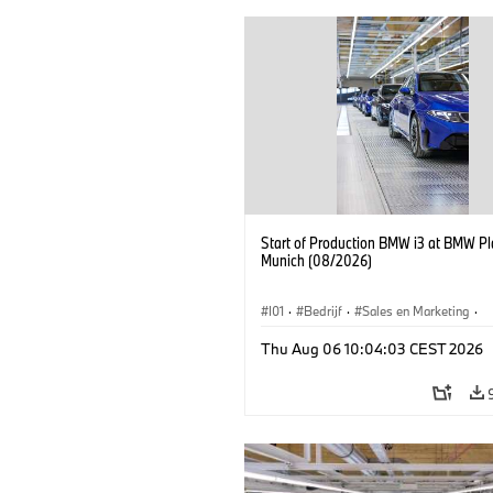
Start of Production BMW i3 at BMW Pl
Munich (08/2026)
I01
·
Bedrijf
·
Sales en Marketing
·
Productiefabrieken
·
Locaties
·
i3
·
Thu Aug 06 10:04:03 CEST 2026