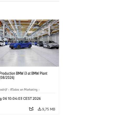
f Production BMW i3 at BMW Plant
(08/2026)
edrijf
·
Sales en Marketing
·
iefabrieken
·
Locaties
·
i3
·
BMW i
g 06 10:04:03 CEST 2026
9,75 MB