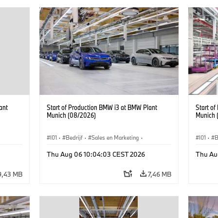
ant
Start of Production BMW i3 at BMW Plant
Start o
Munich (08/2026)
Munich 
I01
·
Bedrijf
·
Sales en Marketing
·
I01
·
B
BMW i
Productiefabrieken
·
Locaties
·
i3
·
BMW i
Product
Thu Aug 06 10:04:03 CEST 2026
Thu Au
9,43 MB
7,46 MB