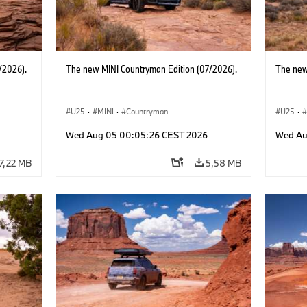
/2026).
The new MINI Countryman Edition (07/2026).
The new
U25
·
MINI
·
Countryman
U25
·
Wed Aug 05 00:05:26 CEST 2026
Wed Au
7,22 MB
5,58 MB