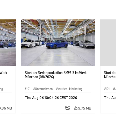
 Werk
Start der Serienproduktion BMW i3 im Werk
Start d
München (08/2026)
Münche
ing
·
I01
·
Unternehmen
·
Vertrieb, Marketing
·
I01
·
U
BMW i
Produktionswerke
·
Standorte
·
i3
·
BMW i
Produk
Thu Aug 06 10:04:26 CEST 2026
Thu Au
9,36 MB
9,75 MB