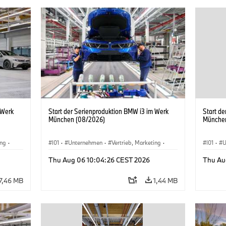
 Werk
Start der Serienproduktion BMW i3 im Werk
Start d
München (08/2026)
Münche
ing
·
I01
·
Unternehmen
·
Vertrieb, Marketing
·
I01
·
U
BMW i
Produktionswerke
·
Standorte
·
i3
·
BMW i
Produk
Thu Aug 06 10:04:26 CEST 2026
Thu Au
7,46 MB
1,44 MB