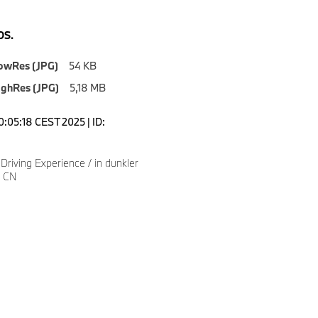
S.
owRes (JPG)
54 KB
ighRes (JPG)
5,18 MB
0:05:18 CEST 2025 | ID:
riving Experience / in dunkler
/ CN