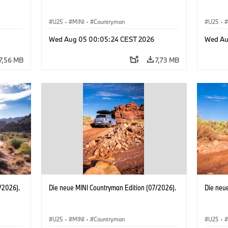
U25
·
MINI
·
Countryman
U25
·
Wed Aug 05 00:05:24 CEST 2026
Wed Au
7,56 MB
7,73 MB
/2026).
Die neue MINI Countryman Edition (07/2026).
Die neu
U25
·
MINI
·
Countryman
U25
·