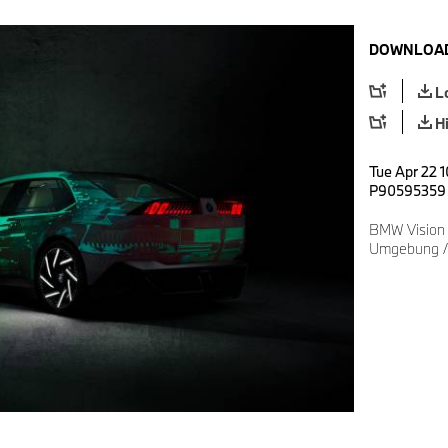
DOWNLOAD
L
H
Tue Apr 22 1
P90595359
BMW Vision D
Umgebung 