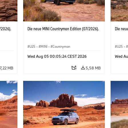
/2026).
Die neue MINI Countryman Edition (07/2026).
Die neu
U25
·
MINI
·
Countryman
U25
·
Wed Aug 05 00:05:24 CEST 2026
Wed Au
7,22 MB
5,58 MB