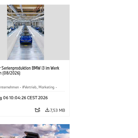
er Serienproduktion BMW i3 im Werk
n (08/2026)
nternehmen
·
Vertrieb, Marketing
·
tionswerke
·
Standorte
·
i3
·
BMW i
g 06 10:04:26 CEST 2026
7,53 MB