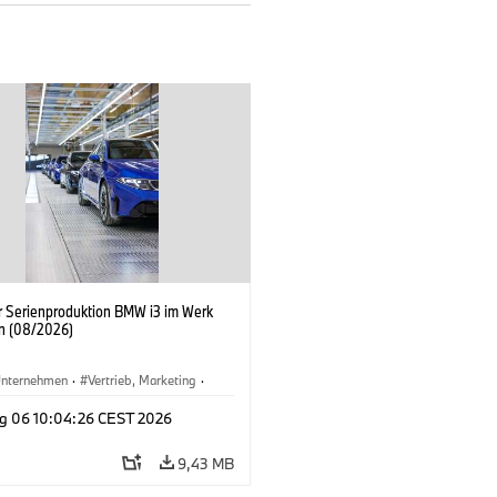
er Serienproduktion BMW i3 im Werk
n (08/2026)
nternehmen
·
Vertrieb, Marketing
·
tionswerke
·
Standorte
·
i3
·
BMW i
g 06 10:04:26 CEST 2026
9,43 MB