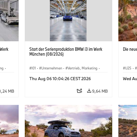
 Werk
Start der Serienproduktion BMW i3 im Werk
Die neu
München (08/2026)
ing
·
I01
·
Unternehmen
·
Vertrieb, Marketing
·
U25
·
BMW i
Produktionswerke
·
Standorte
·
i3
·
BMW i
Thu Aug 06 10:04:26 CEST 2026
Wed Au
8,24 MB
9,64 MB