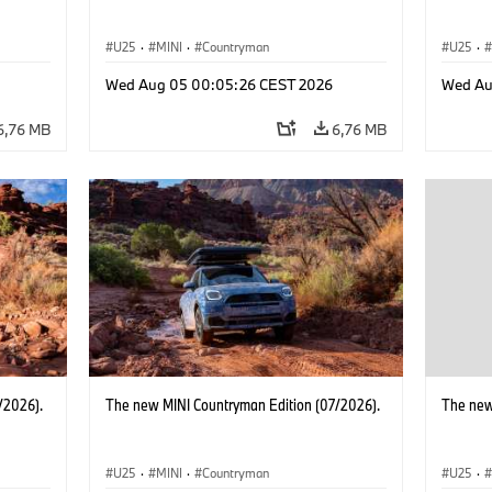
U25
·
MINI
·
Countryman
U25
·
Wed Aug 05 00:05:26 CEST 2026
Wed Au
6,76 MB
6,76 MB
/2026).
The new MINI Countryman Edition (07/2026).
The new
U25
·
MINI
·
Countryman
U25
·