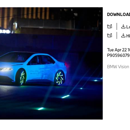
DOWNLOAD
L
H
Tue Apr 22 1
P90596079
BMW Vision 