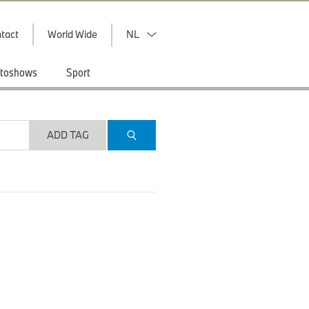
tact
World Wide
NL
toshows
Sport
ADD TAG