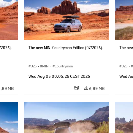
/2026).
The new MINI Countryman Edition (07/2026).
The new
U25
·
MINI
·
Countryman
U25
·
Wed Aug 05 00:05:26 CEST 2026
Wed Au
5,89 MB
6,89 MB