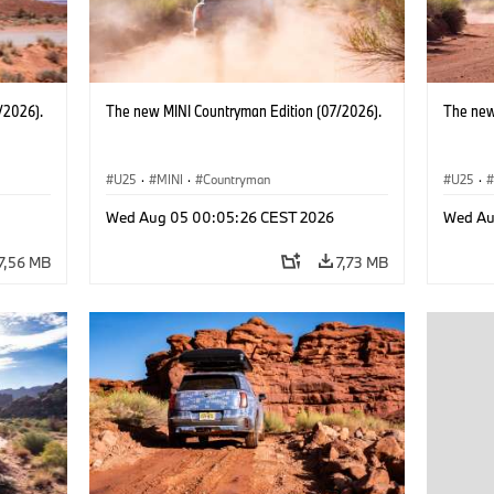
/2026).
The new MINI Countryman Edition (07/2026).
The new
U25
·
MINI
·
Countryman
U25
·
Wed Aug 05 00:05:26 CEST 2026
Wed Au
7,56 MB
7,73 MB