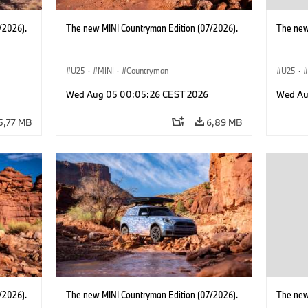
/2026).
The new MINI Countryman Edition (07/2026).
The new
U25
·
MINI
·
Countryman
U25
·
Wed Aug 05 00:05:26 CEST 2026
Wed Au
5,77 MB
6,89 MB
/2026).
The new MINI Countryman Edition (07/2026).
The new