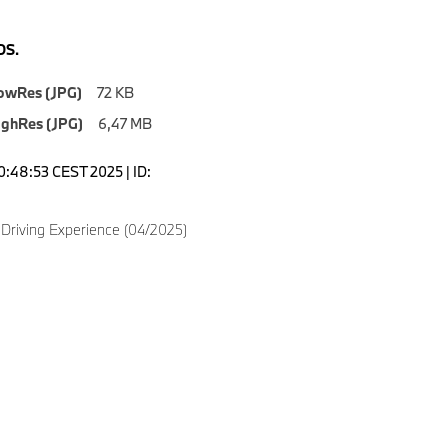
S.
owRes (JPG)
72 KB
ighRes (JPG)
6,47 MB
0:48:53 CEST 2025 | ID:
Driving Experience (04/2025)