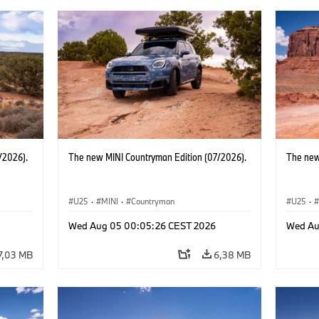
/2026).
The new MINI Countryman Edition (07/2026).
The new
U25
·
MINI
·
Countryman
U25
·
Wed Aug 05 00:05:26 CEST 2026
Wed Au
7,03 MB
6,38 MB