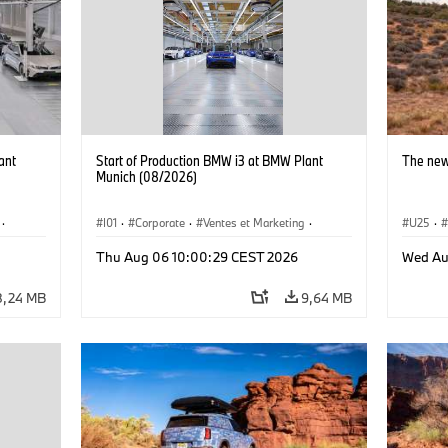
ant
Start of Production BMW i3 at BMW Plant
The new
Munich (08/2026)
·
I01
·
Corporate
·
Ventes et Marketing
·
U25
·
·
i3
·
Usines de production
·
Localizaciones
·
i3
·
Thu Aug 06 10:00:29 CEST 2026
Wed Au
BMW i
8,24 MB
9,64 MB