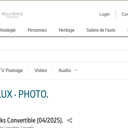
Login
Con
hnologie
Personnes
Heritage
Salons de l'auto
TV Footage
Video
Audio
UX · PHOTO.
ks Convertible (04/2025).
ohn Cooper Works Convertible