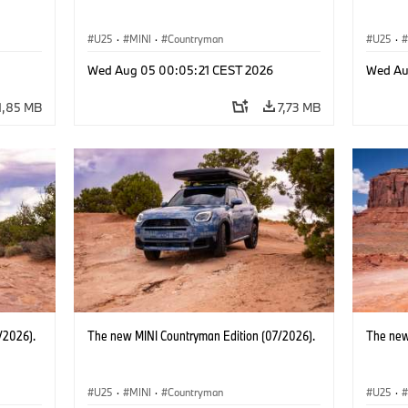
U25
·
MINI
·
Countryman
U25
·
Wed Aug 05 00:05:21 CEST 2026
Wed Au
1,85 MB
7,73 MB
/2026).
The new MINI Countryman Edition (07/2026).
The new
U25
·
MINI
·
Countryman
U25
·