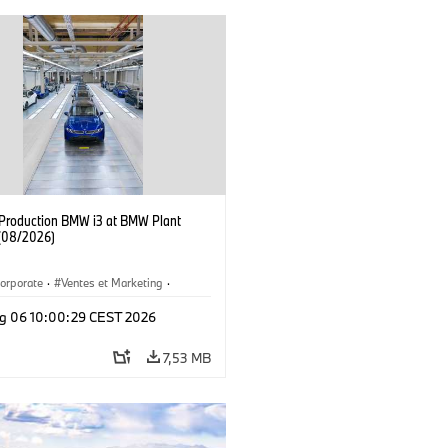
f Production BMW i3 at BMW Plant
(08/2026)
orporate
·
Ventes et Marketing
·
de production
·
Localizaciones
·
i3
·
g 06 10:00:29 CEST 2026
7,53 MB