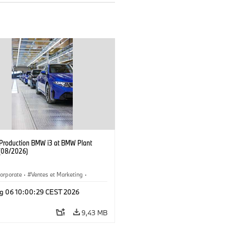
f Production BMW i3 at BMW Plant
(08/2026)
orporate
·
Ventes et Marketing
·
de production
·
Localizaciones
·
i3
·
g 06 10:00:29 CEST 2026
9,43 MB