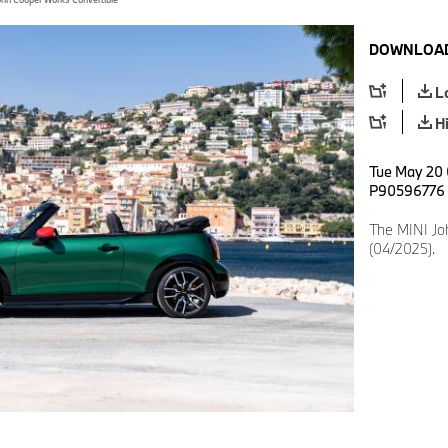
DOWNLOAD
L
H
Tue May 20 
P90596776
The MINI Jo
(04/2025).