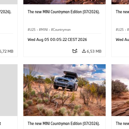
/2026).
The new MINI Countryman Edition (07/2026).
The new
U25
·
MINI
·
Countryman
U25
·
Wed Aug 05 00:05:22 CEST 2026
Wed Au
6,72 MB
6,53 MB
t
The new MINI Countryman Edition (07/2026).
The new