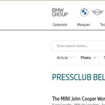
Corporate
Marques
Tec
Enter search terms...
Article
Photo
PRESSCLUB BEL
The MINI John Cooper Wor
Cooper Convertible
·
MINI John Cooper Works
·
J