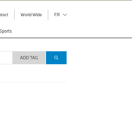
tact
World Wide
FR
Sports
ADD TAG