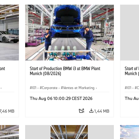
ant
Start of Production BMW i3 at BMW Plant
Start o
Munich (08/2026)
Munich 
·
I01
·
Corporate
·
Ventes et Marketing
·
I01
·
C
·
i3
·
Usines de production
·
Localizaciones
·
i3
·
Usines 
Thu Aug 06 10:00:29 CEST 2026
Thu Au
BMW i
BMW i
7,46 MB
1,44 MB