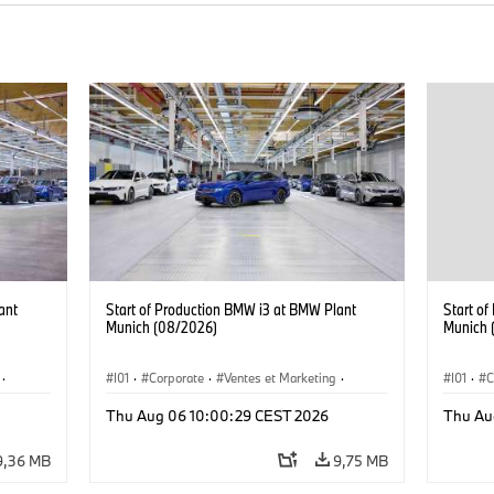
ant
Start of Production BMW i3 at BMW Plant
Start o
Munich (08/2026)
Munich 
·
I01
·
Corporate
·
Ventes et Marketing
·
I01
·
C
·
i3
·
Usines de production
·
Localizaciones
·
i3
·
Usines 
Thu Aug 06 10:00:29 CEST 2026
Thu Au
BMW i
BMW i
9,36 MB
9,75 MB