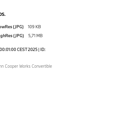
S.
owRes (JPG)
109 KB
ighRes (JPG)
5,71 MB
00:01:00 CEST 2025 | ID:
hn Cooper Works Convertible