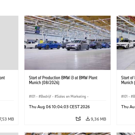
ant
Start of Production BMW i3 at BMW Plant
Start o
Munich (08/2026)
Munich 
I01
·
Bedrijf
·
Sales en Marketing
·
I01
·
B
BMW i
Productiefabrieken
·
Locaties
·
i3
·
BMW i
Product
Thu Aug 06 10:04:03 CEST 2026
Thu Au
7,53 MB
9,36 MB