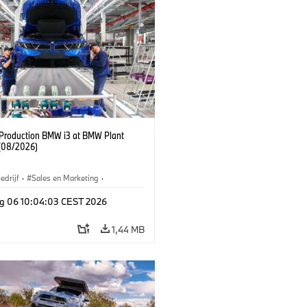
f Production BMW i3 at BMW Plant
(08/2026)
edrijf
·
Sales en Marketing
·
iefabrieken
·
Locaties
·
i3
·
BMW i
g 06 10:04:03 CEST 2026
1,44 MB