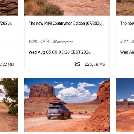
/2026).
The new MINI Countryman Edition (07/2026).
The new
U25
·
MINI
·
Countryman
U25
·
Wed Aug 05 00:05:26 CEST 2026
Wed Au
7,22 MB
5,58 MB