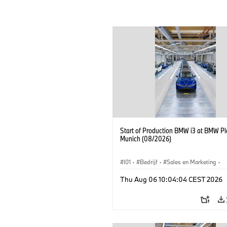
Start of Production BMW i3 at BMW Pl
Munich (08/2026)
I01
·
Bedrijf
·
Sales en Marketing
·
Productiefabrieken
·
Locaties
·
i3
·
Thu Aug 06 10:04:04 CEST 2026