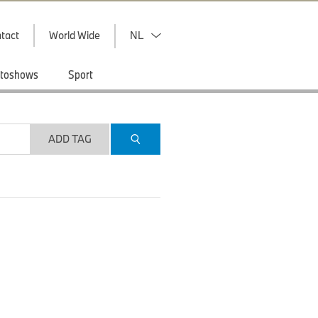
tact
World Wide
NL
toshows
Sport
ADD TAG