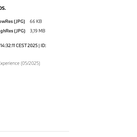
S.
owRes (JPG)
66 KB
ighRes (JPG)
3,19 MB
4:32:11 CEST 2025 | ID:
Experience (05/2025)