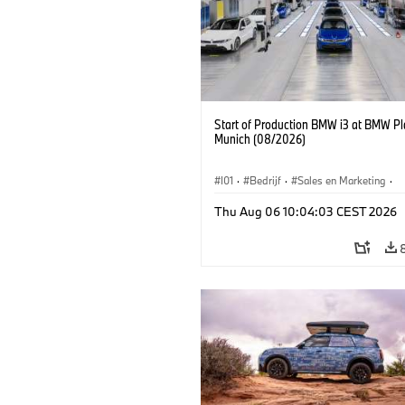
Start of Production BMW i3 at BMW Pl
Munich (08/2026)
I01
·
Bedrijf
·
Sales en Marketing
·
Productiefabrieken
·
Locaties
·
i3
·
Thu Aug 06 10:04:03 CEST 2026