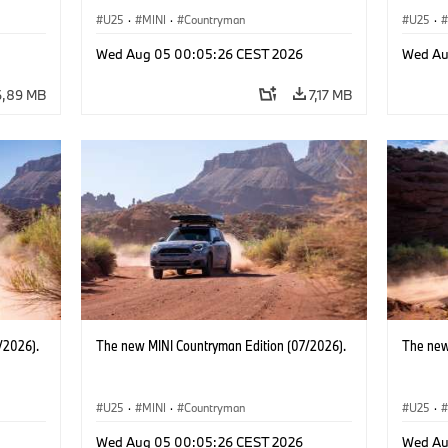
U25
·
MINI
·
Countryman
U25
·
Wed Aug 05 00:05:26 CEST 2026
Wed Au
6,89 MB
7,17 MB
/2026).
The new MINI Countryman Edition (07/2026).
The new
U25
·
MINI
·
Countryman
U25
·
Wed Aug 05 00:05:26 CEST 2026
Wed Au