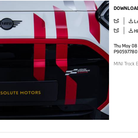
DOWNLOAD
L
H
Thu May 08 1
P90597780
MINI Track 