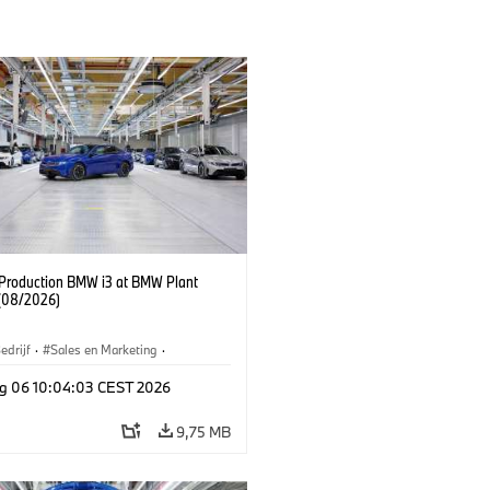
f Production BMW i3 at BMW Plant
(08/2026)
edrijf
·
Sales en Marketing
·
iefabrieken
·
Locaties
·
i3
·
BMW i
g 06 10:04:03 CEST 2026
9,75 MB