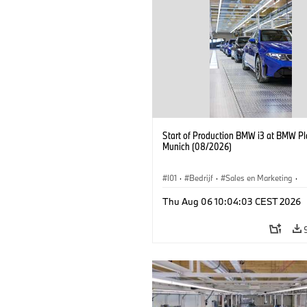
Start of Production BMW i3 at BMW Pl
Munich (08/2026)
I01
·
Bedrijf
·
Sales en Marketing
·
Productiefabrieken
·
Locaties
·
i3
·
Thu Aug 06 10:04:03 CEST 2026