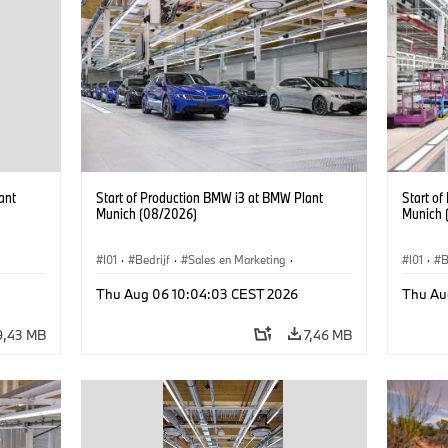
ant
Start of Production BMW i3 at BMW Plant
Start o
Munich (08/2026)
Munich 
I01
·
Bedrijf
·
Sales en Marketing
·
I01
·
B
BMW i
Productiefabrieken
·
Locaties
·
i3
·
BMW i
Product
Thu Aug 06 10:04:03 CEST 2026
Thu Au
9,43 MB
7,46 MB