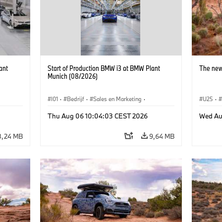
ant
Start of Production BMW i3 at BMW Plant
The new
Munich (08/2026)
I01
·
Bedrijf
·
Sales en Marketing
·
U25
·
BMW i
Productiefabrieken
·
Locaties
·
i3
·
BMW i
Thu Aug 06 10:04:03 CEST 2026
Wed Au
8,24 MB
9,64 MB