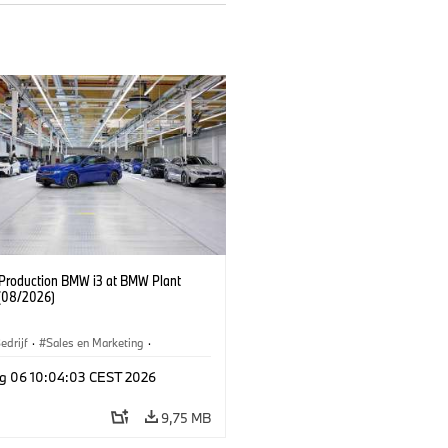
f Production BMW i3 at BMW Plant
(08/2026)
edrijf
·
Sales en Marketing
·
iefabrieken
·
Locaties
·
i3
·
BMW i
g 06 10:04:03 CEST 2026
9,75 MB