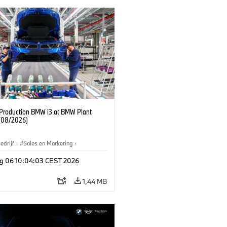
f Production BMW i3 at BMW Plant
(08/2026)
edrijf
·
Sales en Marketing
·
iefabrieken
·
Locaties
·
i3
·
BMW i
g 06 10:04:03 CEST 2026
1,44 MB