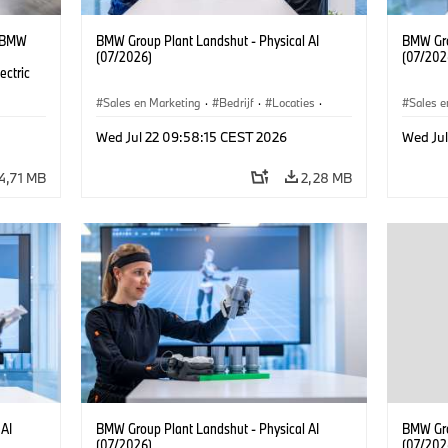
t BMW
BMW Group Plant Landshut - Physical AI
BMW Gro
(07/2026)
(07/202
ectric
Sales en Marketing
·
Bedrijf
·
Locaties
·
Sales e
Productiefabrieken
Product
Wed Jul 22 09:58:15 CEST 2026
Wed Ju
4,71 MB
2,28 MB
 AI
BMW Group Plant Landshut - Physical AI
BMW Gro
(07/2026)
(07/202