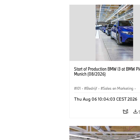
Start of Production BMW i3 at BMW Pl
Munich (08/2026)
I01
·
Bedrijf
·
Sales en Marketing
·
Productiefabrieken
·
Locaties
·
i3
·
Thu Aug 06 10:04:03 CEST 2026