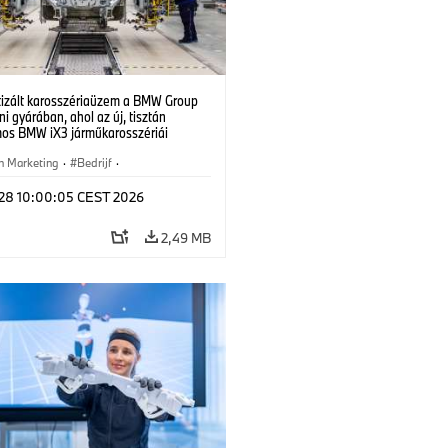
izált karosszériaüzem a BMW Group
i gyárában, ahol az új, tisztán
mos BMW iX3 járműkarosszériái
ek. (07/2026)
n Marketing
·
Bedrijf
·
iefabrieken
·
Locaties
l 28 10:00:05 CEST 2026
2,49 MB