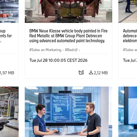
oup
BMW Neue Klasse vehicle body painted in Fire
Automat
nts for
Red Metallic at BMW Group Plant Debrecen
debrecen
.
using advanced automated paint technology.
elektro
(07/2026)
készüln
Sales en Marketing
·
Bedrijf
·
Sales e
Productiefabrieken
·
Locaties
Product
Tue Jul 28 10:00:05 CEST 2026
Tue Ju
1,97 MB
2,12 MB