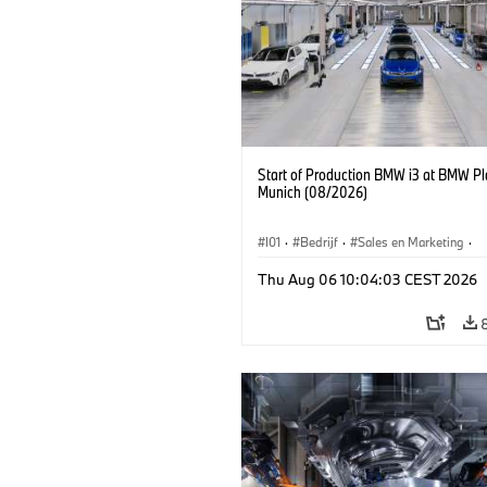
Start of Production BMW i3 at BMW Pl
Munich (08/2026)
I01
·
Bedrijf
·
Sales en Marketing
·
Productiefabrieken
·
Locaties
·
i3
·
Thu Aug 06 10:04:03 CEST 2026