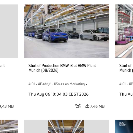
ant
Start of Production BMW i3 at BMW Plant
Start o
Munich (08/2026)
Munich 
I01
·
Bedrijf
·
Sales en Marketing
·
I01
·
B
BMW i
Productiefabrieken
·
Locaties
·
i3
·
BMW i
Product
Thu Aug 06 10:04:03 CEST 2026
Thu Au
9,43 MB
7,46 MB