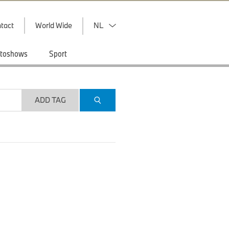
tact
World Wide
NL
toshows
Sport
ADD TAG