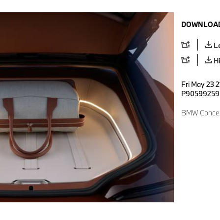
DOWNLOAD
L
H
Fri May 23 2
P90599259
BMW Concept