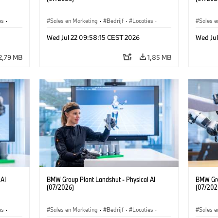
es
·
Sales en Marketing
·
Bedrijf
·
Locaties
·
Sales e
Productiefabrieken
Product
Wed Jul 22 09:58:15 CEST 2026
Wed Ju
2,79 MB
1,85 MB
 AI
BMW Group Plant Landshut - Physical AI
BMW Gro
(07/2026)
(07/202
es
·
Sales en Marketing
·
Bedrijf
·
Locaties
·
Sales e