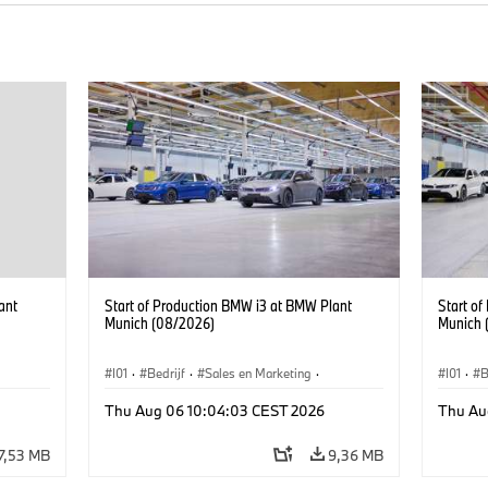
ant
Start of Production BMW i3 at BMW Plant
Start o
Munich (08/2026)
Munich 
I01
·
Bedrijf
·
Sales en Marketing
·
I01
·
B
BMW i
Productiefabrieken
·
Locaties
·
i3
·
BMW i
Product
Thu Aug 06 10:04:03 CEST 2026
Thu Au
7,53 MB
9,36 MB