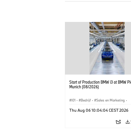
Start of Production BMW i3 at BMW Pl
Munich (08/2026)
I01
·
Bedrijf
·
Sales en Marketing
·
Productiefabrieken
·
Locaties
·
i3
·
Thu Aug 06 10:04:04 CEST 2026