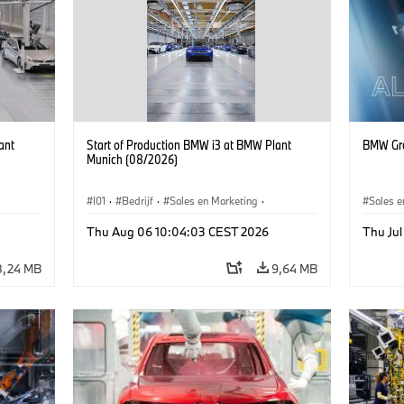
ant
Start of Production BMW i3 at BMW Plant
BMW Gro
Munich (08/2026)
I01
·
Bedrijf
·
Sales en Marketing
·
Sales e
BMW i
Productiefabrieken
·
Locaties
·
i3
·
BMW i
Thu Aug 06 10:04:03 CEST 2026
Thu Ju
8,24 MB
9,64 MB