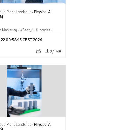
up Plant Landshut - Physical AI
6)
n Marketing
·
Bedrijf
·
Locaties
·
iefabrieken
l 22 09:58:15 CEST 2026
2,1 MB
up Plant Landshut - Physical AI
6)