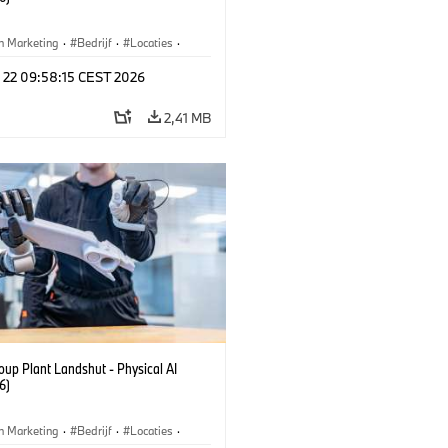
n Marketing
·
Bedrijf
·
Locaties
·
iefabrieken
l 22 09:58:15 CEST 2026
2,41 MB
up Plant Landshut - Physical AI
6)
n Marketing
·
Bedrijf
·
Locaties
·