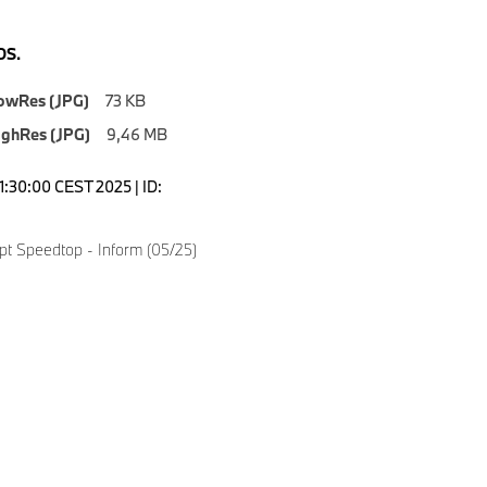
S.
owRes (JPG)
73 KB
ighRes (JPG)
9,46 MB
1:30:00 CEST 2025 | ID:
 Speedtop - Inform (05/25)