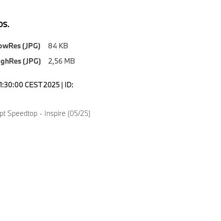
S.
owRes (JPG)
84 KB
ighRes (JPG)
2,56 MB
1:30:00 CEST 2025 | ID:
 Speedtop - Inspire (05/25)