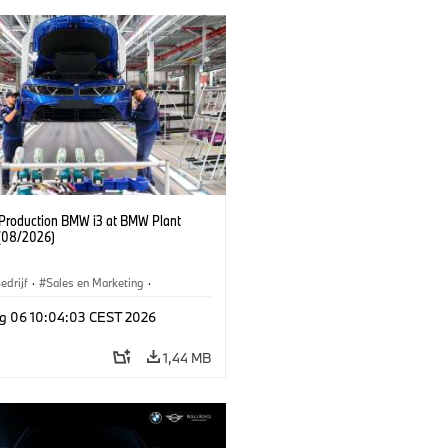
f Production BMW i3 at BMW Plant
(08/2026)
edrijf
·
Sales en Marketing
·
iefabrieken
·
Locaties
·
i3
·
BMW i
g 06 10:04:03 CEST 2026
1,44 MB