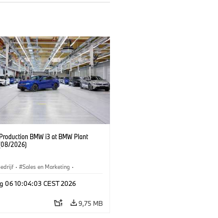
f Production BMW i3 at BMW Plant
(08/2026)
edrijf
·
Sales en Marketing
·
iefabrieken
·
Locaties
·
i3
·
BMW i
g 06 10:04:03 CEST 2026
9,75 MB