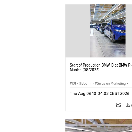
Start of Production BMW i3 at BMW Pl
Munich (08/2026)
I01
·
Bedrijf
·
Sales en Marketing
·
Productiefabrieken
·
Locaties
·
i3
·
Thu Aug 06 10:04:03 CEST 2026