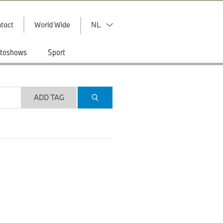
tact
World Wide
NL
toshows
Sport
ADD TAG