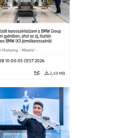
izált karosszériaüzem a BMW Group
i gyárában, ahol az új, tisztán
mos BMW iX3 járműkarosszériái
ek. (07/2026)
n Marketing
·
Bedrijf
·
iefabrieken
·
Locaties
l 28 10:00:05 CEST 2026
2,49 MB