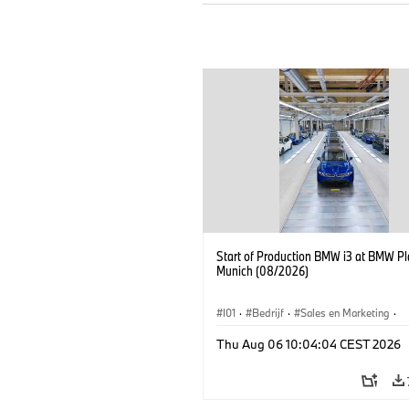
Start of Production BMW i3 at BMW Pl
Munich (08/2026)
I01
·
Bedrijf
·
Sales en Marketing
·
Productiefabrieken
·
Locaties
·
i3
·
Thu Aug 06 10:04:04 CEST 2026