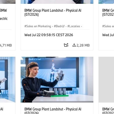
t BMW
BMW Group Plant Landshut - Physical AI
BMW Gro
(07/2026)
(07/202
ectric
Sales en Marketing
·
Bedrijf
·
Locaties
·
Sales e
Productiefabrieken
Product
Wed Jul 22 09:58:15 CEST 2026
Wed Ju
4,71 MB
2,28 MB
 AI
BMW Group Plant Landshut - Physical AI
BMW Gro
(07/2026)
(07/202