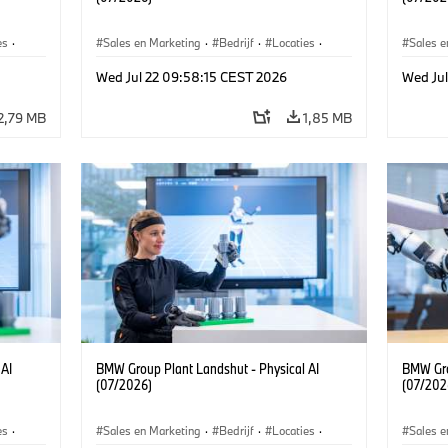
es
·
Sales en Marketing
·
Bedrijf
·
Locaties
·
Sales e
Productiefabrieken
Product
Wed Jul 22 09:58:15 CEST 2026
Wed Ju
2,79 MB
1,85 MB
 AI
BMW Group Plant Landshut - Physical AI
BMW Gro
(07/2026)
(07/202
es
·
Sales en Marketing
·
Bedrijf
·
Locaties
·
Sales e