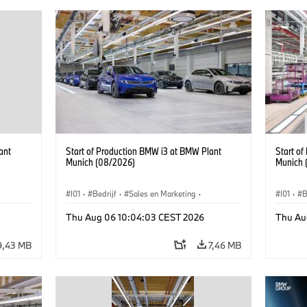
ant
Start of Production BMW i3 at BMW Plant
Start o
Munich (08/2026)
Munich 
I01
·
Bedrijf
·
Sales en Marketing
·
I01
·
B
BMW i
Productiefabrieken
·
Locaties
·
i3
·
BMW i
Product
Thu Aug 06 10:04:03 CEST 2026
Thu Au
9,43 MB
7,46 MB