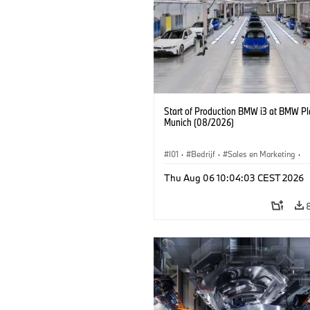
Start of Production BMW i3 at BMW Pl
Munich (08/2026)
I01
·
Bedrijf
·
Sales en Marketing
·
Productiefabrieken
·
Locaties
·
i3
·
Thu Aug 06 10:04:03 CEST 2026