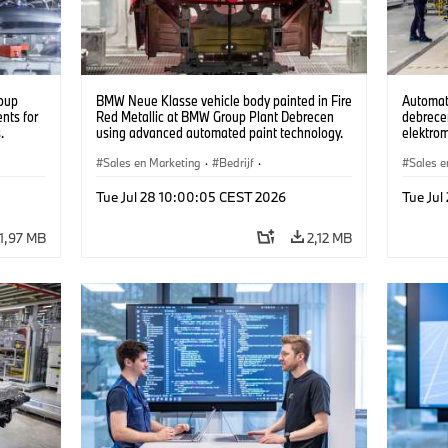
oup
BMW Neue Klasse vehicle body painted in Fire
Automat
nts for
Red Metallic at BMW Group Plant Debrecen
debrecen
.
using advanced automated paint technology.
elektro
(07/2026)
készüln
Sales en Marketing
·
Bedrijf
·
Sales e
Productiefabrieken
·
Locaties
Product
Tue Jul 28 10:00:05 CEST 2026
Tue Ju
1,97 MB
2,12 MB