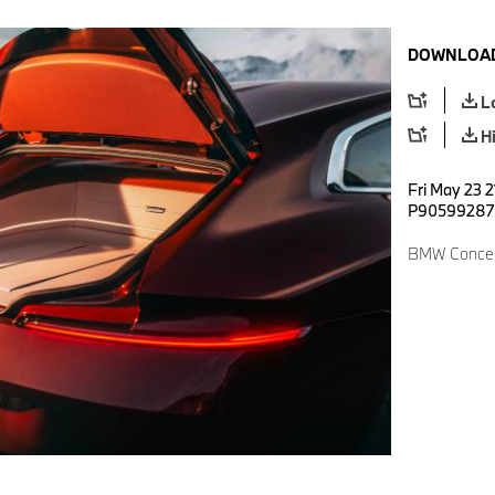
DOWNLOAD
L
H
Fri May 23 2
P90599287
BMW Concept