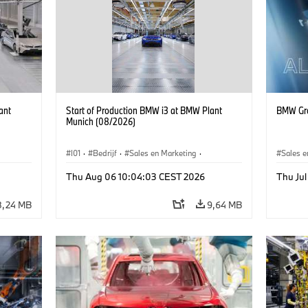
ant
Start of Production BMW i3 at BMW Plant
BMW Gro
Munich (08/2026)
I01
·
Bedrijf
·
Sales en Marketing
·
Sales e
BMW i
Productiefabrieken
·
Locaties
·
i3
·
BMW i
Thu Aug 06 10:04:03 CEST 2026
Thu Ju
8,24 MB
9,64 MB