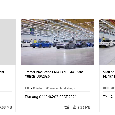
ant
Start of Production BMW i3 at BMW Plant
Start o
Munich (08/2026)
Munich 
I01
·
Bedrijf
·
Sales en Marketing
·
I01
·
B
BMW i
Productiefabrieken
·
Locaties
·
i3
·
BMW i
Product
Thu Aug 06 10:04:03 CEST 2026
Thu Au
7,53 MB
9,36 MB