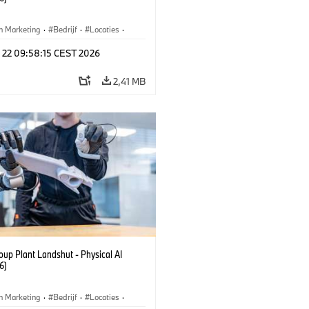
n Marketing
·
Bedrijf
·
Locaties
·
iefabrieken
l 22 09:58:15 CEST 2026
2,41 MB
up Plant Landshut - Physical AI
6)
n Marketing
·
Bedrijf
·
Locaties
·