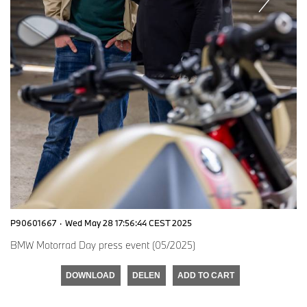
P90601667
·
Wed May 28 17:56:44 CEST 2025
BMW Motorrad Day press event (05/2025)
DOWNLOAD
DELEN
ADD TO CART