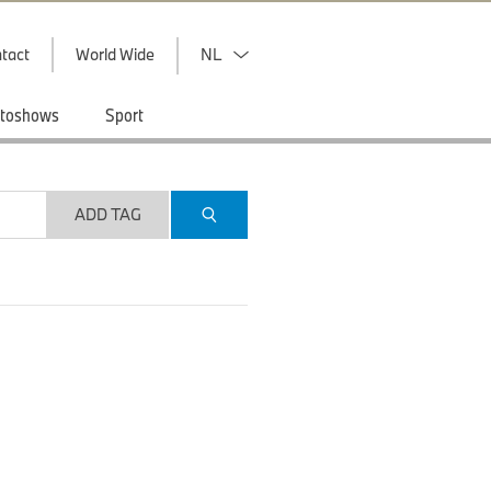
tact
World Wide
NL
toshows
Sport
ADD TAG