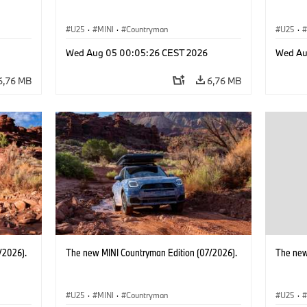
U25
·
MINI
·
Countryman
U25
·
Wed Aug 05 00:05:26 CEST 2026
Wed Au
6,76 MB
6,76 MB
/2026).
The new MINI Countryman Edition (07/2026).
The new
U25
·
MINI
·
Countryman
U25
·