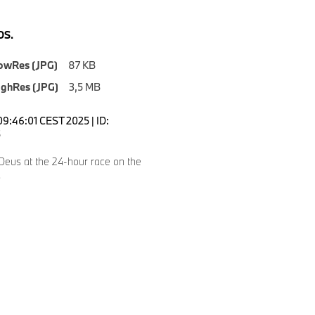
S.
owRes (JPG)
87 KB
ighRes (JPG)
3,5 MB
09:46:01 CEST 2025 | ID:
5
Deus at the 24-hour race on the
.