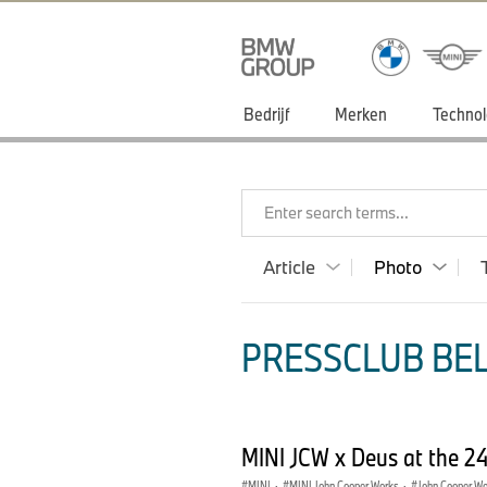
Bedrijf
Merken
Technol
Enter search terms...
Article
Photo
PRESSCLUB BEL
MINI JCW x Deus at the 24
MINI
·
MINI John Cooper Works
·
John Cooper W