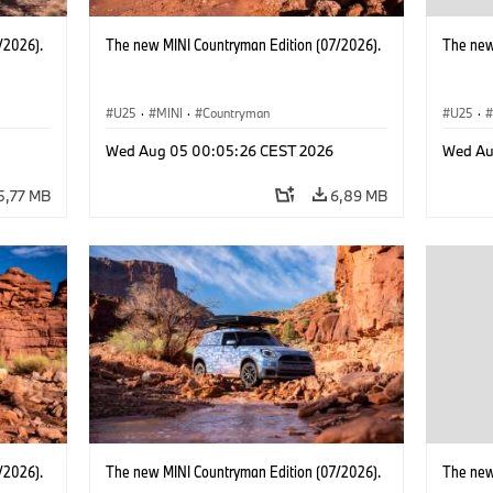
/2026).
The new MINI Countryman Edition (07/2026).
The new
U25
·
MINI
·
Countryman
U25
·
Wed Aug 05 00:05:26 CEST 2026
Wed Au
5,77 MB
6,89 MB
/2026).
The new MINI Countryman Edition (07/2026).
The new