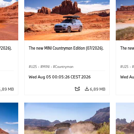
/2026).
The new MINI Countryman Edition (07/2026).
The new
U25
·
MINI
·
Countryman
U25
·
Wed Aug 05 00:05:26 CEST 2026
Wed Au
5,89 MB
6,89 MB