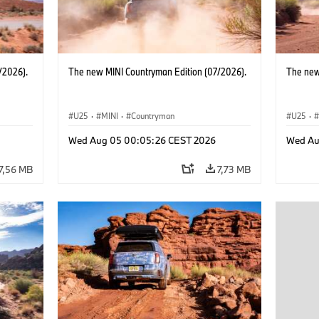
/2026).
The new MINI Countryman Edition (07/2026).
The new
U25
·
MINI
·
Countryman
U25
·
Wed Aug 05 00:05:26 CEST 2026
Wed Au
7,56 MB
7,73 MB