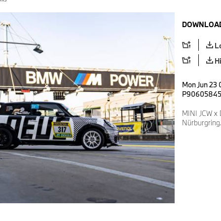
DOWNLOAD
L
H
Mon Jun 23 
P9060584
MINI JCW x 
Nürburgring