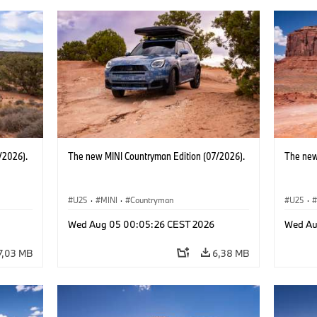
/2026).
The new MINI Countryman Edition (07/2026).
The new
U25
·
MINI
·
Countryman
U25
·
Wed Aug 05 00:05:26 CEST 2026
Wed Au
7,03 MB
6,38 MB