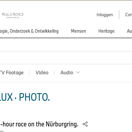
Inloggen
Con
ogie, Onderzoek & Ontwikkeling
Mensen
Heritage
Au
TV Footage
Video
Audio
UX · PHOTO.
-hour race on the Nürburgring.
orks