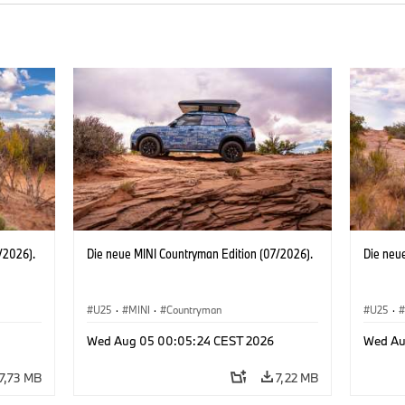
/2026).
Die neue MINI Countryman Edition (07/2026).
Die neu
U25
·
MINI
·
Countryman
U25
·
Wed Aug 05 00:05:24 CEST 2026
Wed Au
7,73 MB
7,22 MB