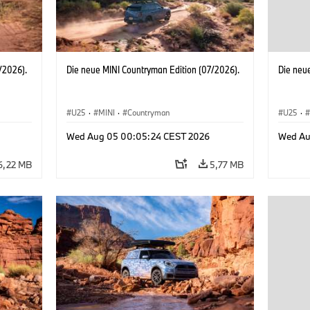
/2026).
Die neue MINI Countryman Edition (07/2026).
Die neu
U25
·
MINI
·
Countryman
U25
·
Wed Aug 05 00:05:24 CEST 2026
Wed Au
6,22 MB
5,77 MB