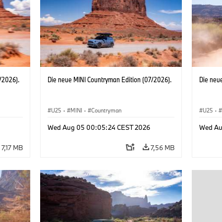
/2026).
Die neue MINI Countryman Edition (07/2026).
Die neu
U25
·
MINI
·
Countryman
U25
·
Wed Aug 05 00:05:24 CEST 2026
Wed Au
7,17 MB
7,56 MB