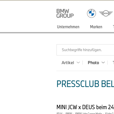
Unternehmen
Marken
Suchbegriffe hinzufügen.
Artikel
Photo
PRESSCLUB BEL
MINI JCW x DEUS beim 24
F66
·
MINI
·
MINI John Cooper Works
·
John C