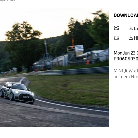
DOWNLOAD
L
H
Mon Jun 23 
P9060603
MINI JCW x
auf dem Nür