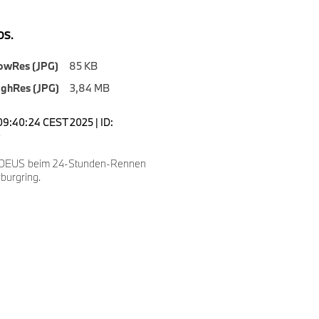
S.
owRes (JPG)
85 KB
ighRes (JPG)
3,84 MB
09:40:24 CEST 2025 | ID:
0
 DEUS beim 24-Stunden-Rennen
burgring.