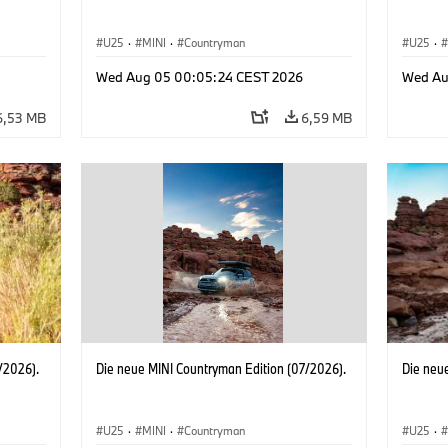
U25
·
MINI
·
Countryman
U25
·
Wed Aug 05 00:05:24 CEST 2026
Wed Au
6,53 MB
6,59 MB
/2026).
Die neue MINI Countryman Edition (07/2026).
Die neu
U25
·
MINI
·
Countryman
U25
·