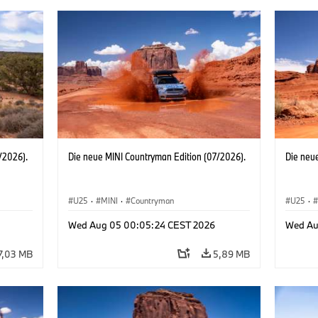
/2026).
Die neue MINI Countryman Edition (07/2026).
Die neu
U25
·
MINI
·
Countryman
U25
·
Wed Aug 05 00:05:24 CEST 2026
Wed Au
7,03 MB
5,89 MB