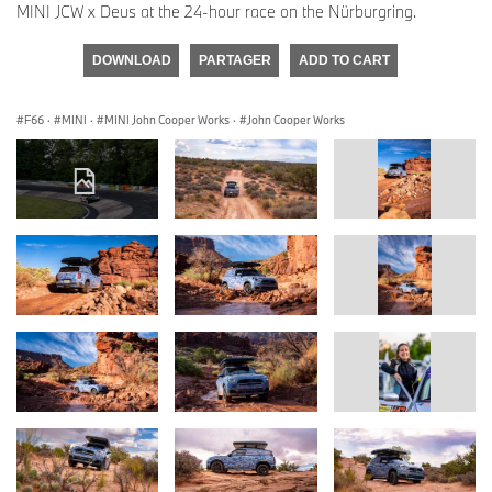
MINI JCW x Deus at the 24-hour race on the Nürburgring.
DOWNLOAD
PARTAGER
ADD TO CART
F66
·
MINI
·
MINI John Cooper Works
·
John Cooper Works