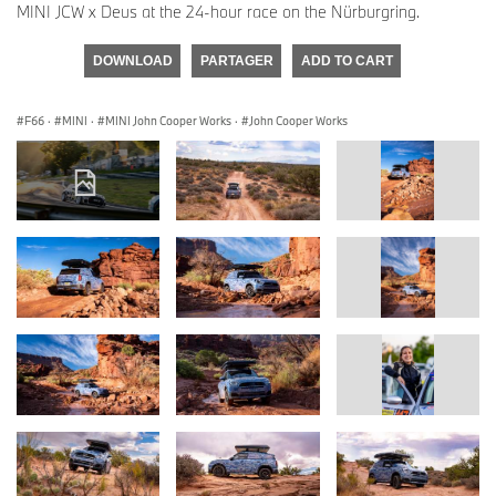
MINI JCW x Deus at the 24-hour race on the Nürburgring.
DOWNLOAD
PARTAGER
ADD TO CART
F66
·
MINI
·
MINI John Cooper Works
·
John Cooper Works