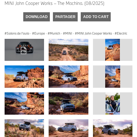
MINI John Cooper Works – The Machina. (08/2025)
DOWNLOAD
PARTAGER
ADD TO CART
Salons de l'auto
·
Europe
·
Munich
·
MINI
·
MINI John Cooper Works
·
Electric