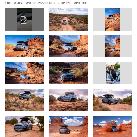
J01
·
MINI
·
Véhicules spéciaux
·
Lifestyle
·
Electric