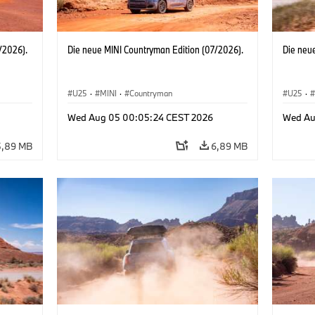
/2026).
Die neue MINI Countryman Edition (07/2026).
Die neu
U25
·
MINI
·
Countryman
U25
·
Wed Aug 05 00:05:24 CEST 2026
Wed Au
5,89 MB
6,89 MB