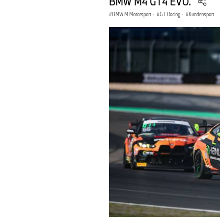
BMW M4 GT4 EVO.
BMW M Motorsport
·
GT Racing
·
Kundensport