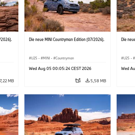
/2026).
Die neue MINI Countryman Edition (07/2026).
Die neu
U25
·
MINI
·
Countryman
U25
·
Wed Aug 05 00:05:24 CEST 2026
Wed Au
7,22 MB
5,58 MB