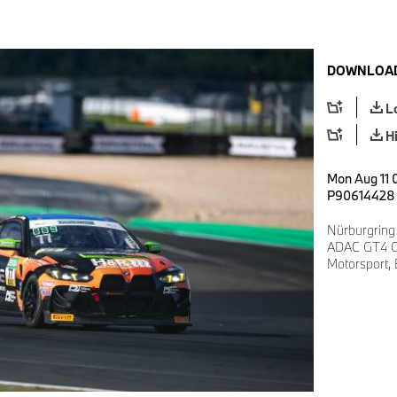
DOWNLOAD
L
H
Mon Aug 11 
P90614428
Nürburgring
ADAC GT4 G
Motorsport