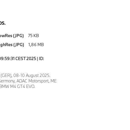
S.
owRes (JPG)
75 KB
ighRes (JPG)
1,86 MB
09:59:31 CEST 2025 | ID:
 (GER), 08-10 August 2025.
ermany, ADAC Motorsport, ME
, BMW M4 GT4 EVO.