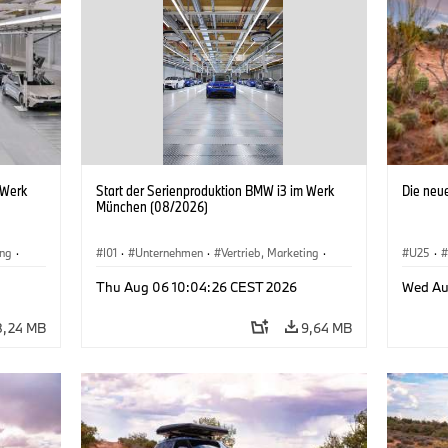
 Werk
Start der Serienproduktion BMW i3 im Werk
Die neu
München (08/2026)
ing
·
I01
·
Unternehmen
·
Vertrieb, Marketing
·
U25
·
BMW i
Produktionswerke
·
Standorte
·
i3
·
BMW i
Thu Aug 06 10:04:26 CEST 2026
Wed Au
8,24 MB
9,64 MB