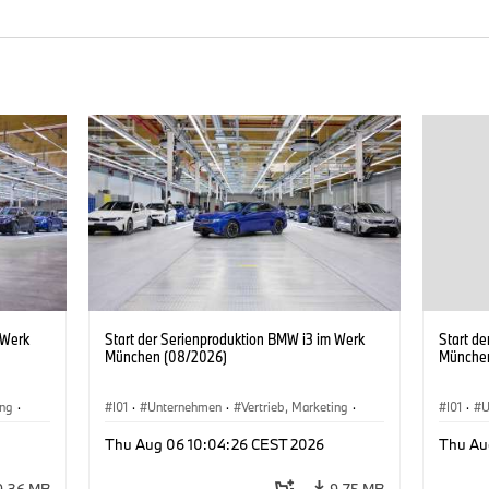
 Werk
Start der Serienproduktion BMW i3 im Werk
Start d
München (08/2026)
Münche
ing
·
I01
·
Unternehmen
·
Vertrieb, Marketing
·
I01
·
U
BMW i
Produktionswerke
·
Standorte
·
i3
·
BMW i
Produk
Thu Aug 06 10:04:26 CEST 2026
Thu Au
9,36 MB
9,75 MB