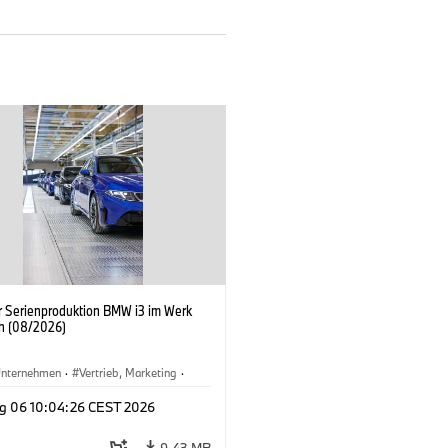
er Serienproduktion BMW i3 im Werk
n (08/2026)
nternehmen
·
Vertrieb, Marketing
·
tionswerke
·
Standorte
·
i3
·
BMW i
g 06 10:04:26 CEST 2026
9,43 MB