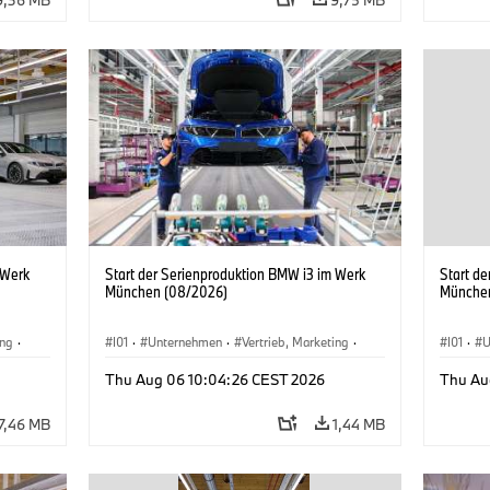
 Werk
Start der Serienproduktion BMW i3 im Werk
Start d
München (08/2026)
Münche
ing
·
I01
·
Unternehmen
·
Vertrieb, Marketing
·
I01
·
U
BMW i
Produktionswerke
·
Standorte
·
i3
·
BMW i
Produk
Thu Aug 06 10:04:26 CEST 2026
Thu Au
7,46 MB
1,44 MB