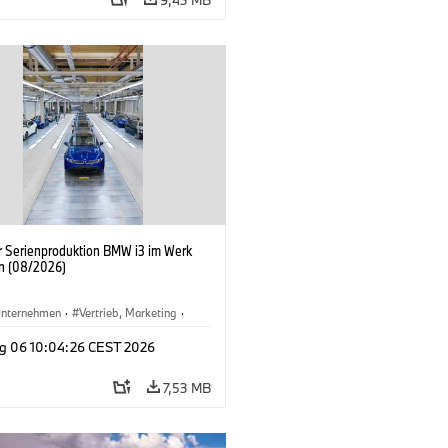
er Serienproduktion BMW i3 im Werk
n (08/2026)
nternehmen
·
Vertrieb, Marketing
·
tionswerke
·
Standorte
·
i3
·
BMW i
g 06 10:04:26 CEST 2026
7,53 MB