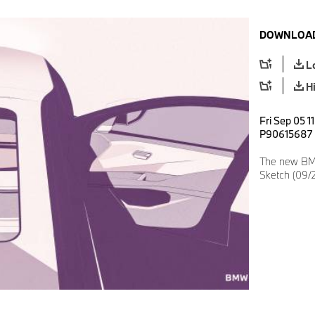
DOWNLOAD
L
H
Fri Sep 05 1
P90615687
The new BMW
Sketch (09/