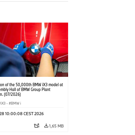
ion of the 50,000th BMW iX3 model at
embly Hall of BMW Group Plant
n. (07/2026)
iX3
·
BMW i
l 28 10:00:08 CEST 2026
1,65 MB