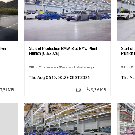
lver
Start of Production BMW i3 at BMW Plant
Start o
Munich (08/2026)
Munich 
I01
·
Corporate
·
Ventes et Marketing
·
I01
·
C
Usines de production
·
Localizaciones
·
i3
·
Usines 
Thu Aug 06 10:00:29 CEST 2026
Thu Au
BMW i
BMW i
7,31 MB
9,36 MB