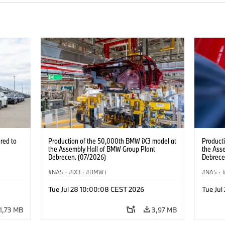
red to
Production of the 50,000th BMW iX3 model at
Product
the Assembly Hall of BMW Group Plant
the Ass
Debrecen. (07/2026)
Debrece
NA5
·
iX3
·
BMW i
NA5
·
Tue Jul 28 10:00:08 CEST 2026
Tue Ju
1,73 MB
3,97 MB