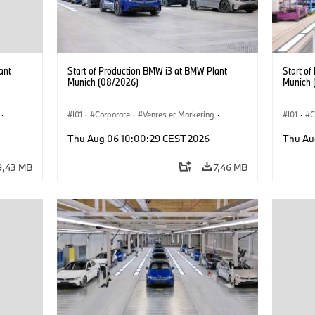
ant
Start of Production BMW i3 at BMW Plant
Start o
Munich (08/2026)
Munich 
·
I01
·
Corporate
·
Ventes et Marketing
·
I01
·
C
·
i3
·
Usines de production
·
Localizaciones
·
i3
·
Usines 
Thu Aug 06 10:00:29 CEST 2026
Thu Au
BMW i
BMW i
9,43 MB
7,46 MB