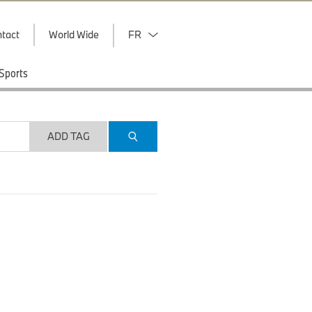
tact
World Wide
FR
Sports
ADD TAG