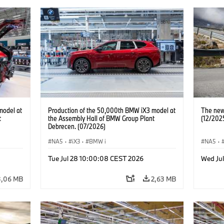
model at
Production of the 50,000th BMW iX3 model at
The new
t
the Assembly Hall of BMW Group Plant
(12/202
Debrecen. (07/2026)
NA5
·
iX3
·
BMW i
NA5
·
Tue Jul 28 10:00:08 CEST 2026
Wed Ju
3,06 MB
2,63 MB