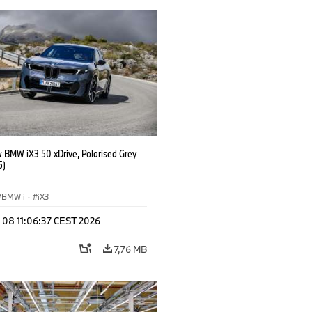
 BMW iX3 50 xDrive, Polarised Grey
5)
BMW i
·
iX3
l 08 11:06:37 CEST 2026
7,76 MB