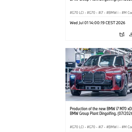
G70 LCI
·
G70
·
i7
·
BMW i
·
M Ca
i7 M70
·
Usines de production
·
Wed Jul 01 14:00:19 CEST 2026
Localizaciones
Production of the new BMW i7 M70 xDr
BMW Group Plant Dingolfing. (07/202
G70 LCI
·
G70
·
i7
·
BMW i
·
M Ca