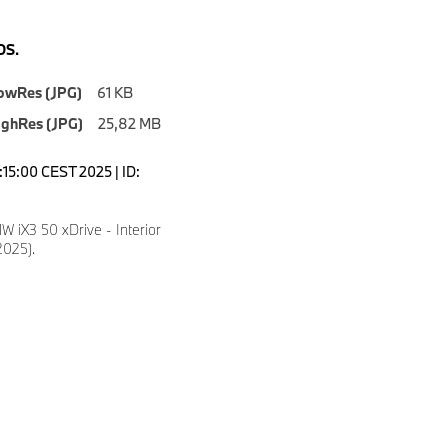
S.
owRes (JPG)
61 KB
ighRes (JPG)
25,82 MB
1:15:00 CEST 2025 | ID:
 iX3 50 xDrive - Interior
2025).