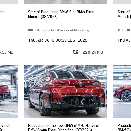
ant
Start of Production BMW i3 at BMW Plant
Start o
Munich (08/2026)
Munich 
·
I01
·
Corporate
·
Ventes et Marketing
·
I01
·
C
·
i3
·
Usines de production
·
Localizaciones
·
i3
·
Usines 
Thu Aug 06 10:00:29 CEST 2026
Thu Au
BMW i
BMW i
7,53 MB
8,24 MB
ive at
Production of the new BMW i7 M70 xDrive at
Product
6)
BMW Group Plant Dingolfing. (07/2026)
BMW Gro