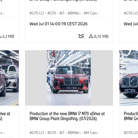
rs
·
G70 LCI
·
G70
·
i7
·
BMW i
·
M Cars
·
G70 LC
i7 M70
·
Usines de production
·
i7 M70
Wed Jul 01 14:00:19 CEST 2026
Wed Jul
Localizaciones
Localiz
4,1 MB
6,13 MB
ive at
Production of the new BMW i7 M70 xDrive at
Product
6)
BMW Group Plant Dingolfing. (07/2026)
BMW Gro
rs
·
G70 LCI
·
G70
·
i7
·
BMW i
·
M Cars
·
G70 LC