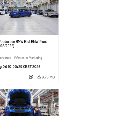
f Production BMW i3 at BMW Plant
(08/2026)
orporate
·
Ventes et Marketing
·
de production
·
Localizaciones
·
i3
·
g 06 10:00:29 CEST 2026
9,75 MB