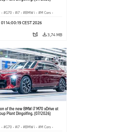
I
·
G70
·
i7
·
BMW i
·
M Cars
·
·
Usines de production
·
 01 14:00:19 CEST 2026
aciones
3,74 MB
ion of the new BMW i7 M70 xDrive at
up Plant Dingolfing. (07/2026)
I
·
G70
·
i7
·
BMW i
·
M Cars
·