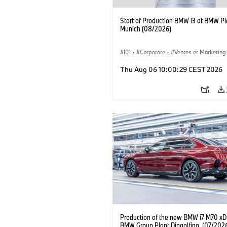
Start of Production BMW i3 at BMW Pl
Munich (08/2026)
I01
·
Corporate
·
Ventes et Marketing
Usines de production
·
Localizaciones
Thu Aug 06 10:00:29 CEST 2026
BMW i
Production of the new BMW i7 M70 xDr
BMW Group Plant Dingolfing. (07/202