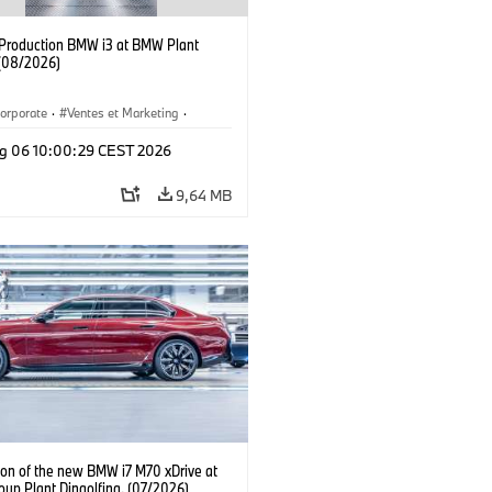
f Production BMW i3 at BMW Plant
(08/2026)
orporate
·
Ventes et Marketing
·
de production
·
Localizaciones
·
i3
·
g 06 10:00:29 CEST 2026
9,64 MB
ion of the new BMW i7 M70 xDrive at
up Plant Dingolfing. (07/2026)