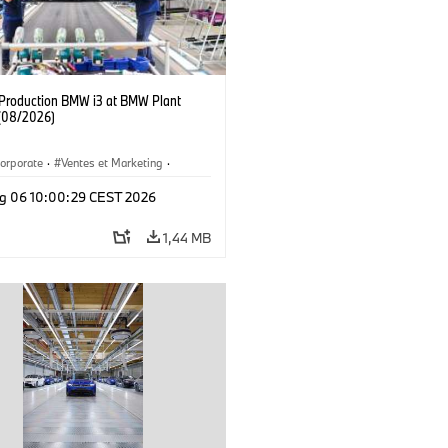
f Production BMW i3 at BMW Plant
(08/2026)
orporate
·
Ventes et Marketing
·
de production
·
Localizaciones
·
i3
·
g 06 10:00:29 CEST 2026
1,44 MB