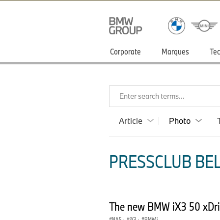
Corporate
Marques
Tec
Enter search terms...
Article
Photo
PRESSCLUB BEL
The new BMW iX3 50 xDriv
NA5
·
iX3
·
BMW i