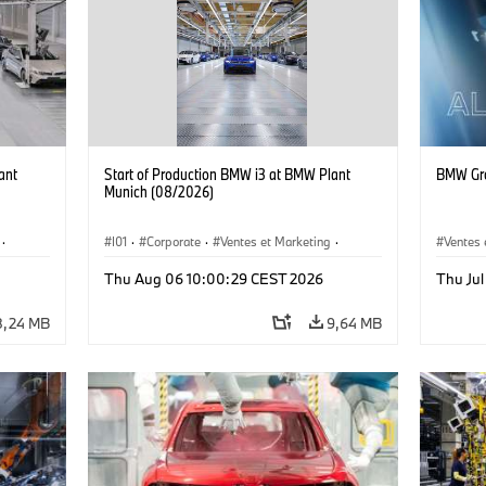
ant
Start of Production BMW i3 at BMW Plant
BMW Gro
Munich (08/2026)
·
I01
·
Corporate
·
Ventes et Marketing
·
Ventes 
·
i3
·
Usines de production
·
Localizaciones
·
i3
·
Thu Aug 06 10:00:29 CEST 2026
Thu Ju
BMW i
8,24 MB
9,64 MB