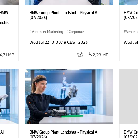
t BMW
BMW Group Plant Landshut - Physical AI
BMW Gro
(07/2026)
(07/202
ectric
Ventes et Marketing
·
Corporate
·
Ventes 
Localizaciones
·
Usines de production
Localiz
Wed Jul 22 10:00:19 CEST 2026
Wed Jul
4,71 MB
2,28 MB
 AI
BMW Group Plant Landshut - Physical AI
BMW Gro
(07/2026)
(07/202