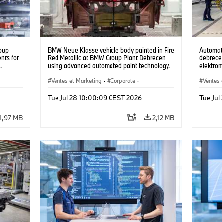
oup
BMW Neue Klasse vehicle body painted in Fire
Automat
nts for
Red Metallic at BMW Group Plant Debrecen
debrecen
.
using advanced automated paint technology.
elektro
(07/2026)
készüln
Ventes et Marketing
·
Corporate
·
Ventes 
Usines de production
·
Localizaciones
Usines 
Tue Jul 28 10:00:09 CEST 2026
Tue Ju
1,97 MB
2,12 MB