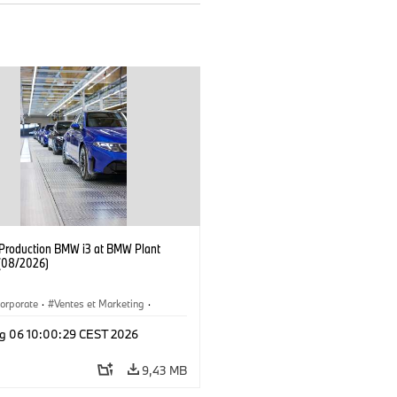
f Production BMW i3 at BMW Plant
(08/2026)
orporate
·
Ventes et Marketing
·
de production
·
Localizaciones
·
i3
·
g 06 10:00:29 CEST 2026
9,43 MB