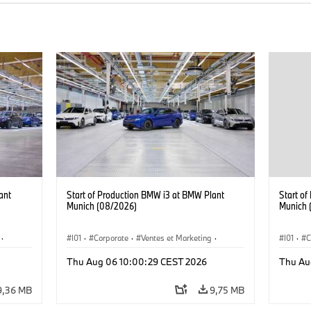
ant
Start of Production BMW i3 at BMW Plant
Start o
Munich (08/2026)
Munich 
·
I01
·
Corporate
·
Ventes et Marketing
·
I01
·
C
·
i3
·
Usines de production
·
Localizaciones
·
i3
·
Usines 
Thu Aug 06 10:00:29 CEST 2026
Thu Au
BMW i
BMW i
9,36 MB
9,75 MB