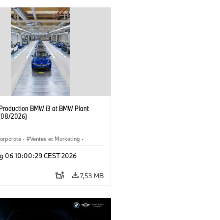
f Production BMW i3 at BMW Plant
(08/2026)
orporate
·
Ventes et Marketing
·
de production
·
Localizaciones
·
i3
·
g 06 10:00:29 CEST 2026
7,53 MB