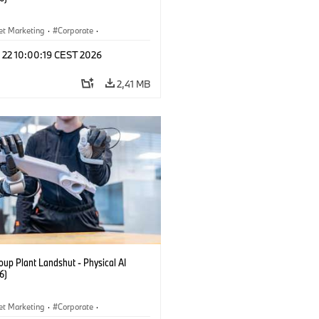
et Marketing
·
Corporate
·
aciones
·
Usines de production
 22 10:00:19 CEST 2026
2,41 MB
up Plant Landshut - Physical AI
6)
et Marketing
·
Corporate
·