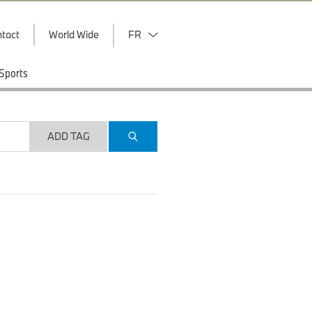
tact
World Wide
FR
Sports
ADD TAG