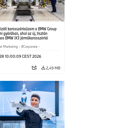
izált karosszériaüzem a BMW Group
i gyárában, ahol az új, tisztán
mos BMW iX3 járműkarosszériái
ek. (07/2026)
et Marketing
·
Corporate
·
de production
·
Localizaciones
l 28 10:00:09 CEST 2026
2,49 MB