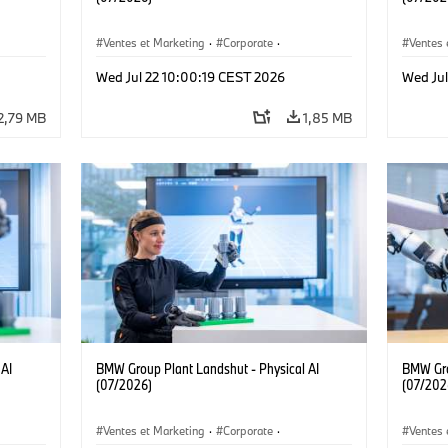
Ventes et Marketing
·
Corporate
·
Ventes 
Localizaciones
·
Usines de production
Localiz
Wed Jul 22 10:00:19 CEST 2026
Wed Jul
2,79 MB
1,85 MB
 AI
BMW Group Plant Landshut - Physical AI
BMW Gro
(07/2026)
(07/202
Ventes et Marketing
·
Corporate
·
Ventes 