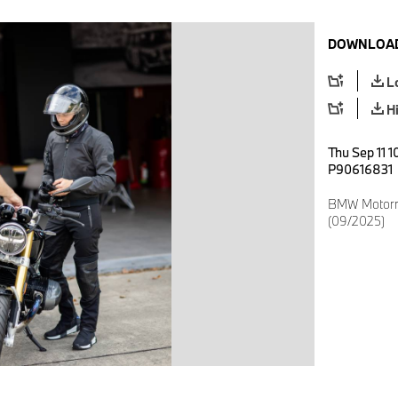
DOWNLOAD
L
H
Thu Sep 11 1
P90616831
BMW Motorra
(09/2025)