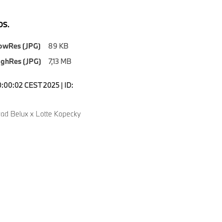
S.
owRes (JPG)
89 KB
ighRes (JPG)
7,13 MB
0:00:02 CEST 2025 | ID:
d Belux x Lotte Kopecky