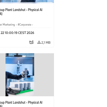
up Plant Landshut - Physical AI
6)
et Marketing
·
Corporate
·
aciones
·
Usines de production
 22 10:00:19 CEST 2026
2,1 MB
up Plant Landshut - Physical AI
6)