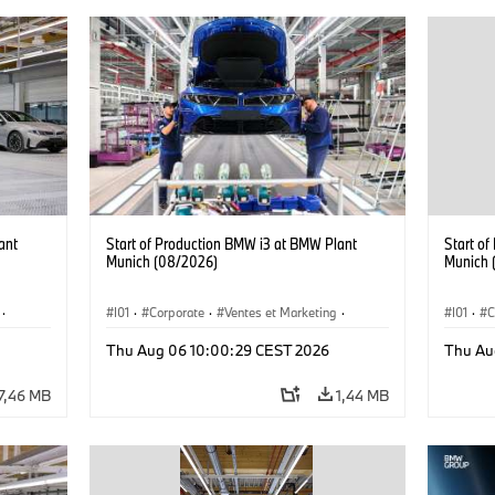
ant
Start of Production BMW i3 at BMW Plant
Start o
Munich (08/2026)
Munich 
·
I01
·
Corporate
·
Ventes et Marketing
·
I01
·
C
·
i3
·
Usines de production
·
Localizaciones
·
i3
·
Usines 
Thu Aug 06 10:00:29 CEST 2026
Thu Au
BMW i
BMW i
7,46 MB
1,44 MB