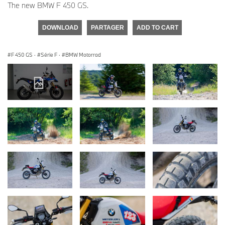
The new BMW F 450 GS.
DOWNLOAD
PARTAGER
ADD TO CART
F 450 GS
·
Série F
·
BMW Motorrad