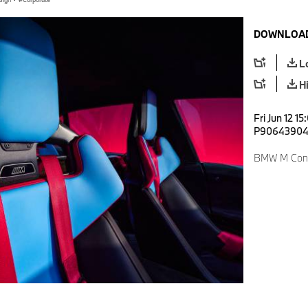
DOWNLOAD
L
H
Fri Jun 12 1
P9064390
BMW M Conc