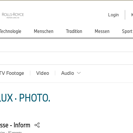
Login
Technologie
Menschen
Tradition
Messen
Sport
TV Footage
Video
Audio
UX · PHOTO.
se - Inform
sign
·
Corporate