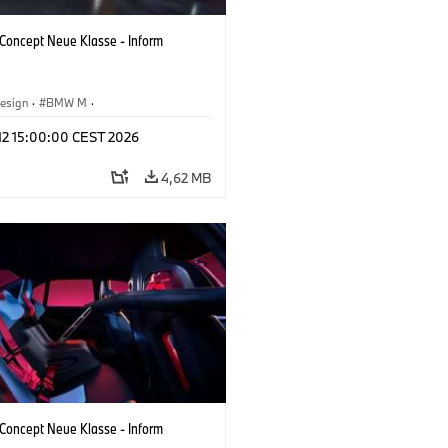
oncept Neue Klasse - Inform
esign
·
BMW M
·
tfahrzeuge & Design
·
Corporate
 12 15:00:00 CEST 2026
4,62 MB
oncept Neue Klasse - Inform