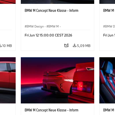
BMW M Concept Neue Klasse - Inform
BMW M C
BMW Design
·
BMW M
·
BMW D
te
Konzeptfahrzeuge & Design
·
Corporate
Konzep
Fri Jun 12 15:00:00 CEST 2026
Fri Jun
10 MB
5,09 MB
BMW M Concept Neue Klasse - Inform
BMW M C