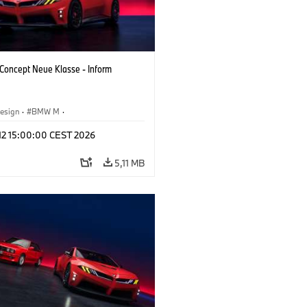
oncept Neue Klasse - Inform
esign
·
BMW M
·
tfahrzeuge & Design
·
Corporate
 12 15:00:00 CEST 2026
5,11 MB