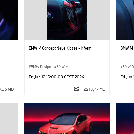
BMW M Concept Neue Klasse - Inform
BMW M C
BMW Design
·
BMW M
·
BMW D
te
Konzeptfahrzeuge & Design
·
Corporate
Konzep
Fri Jun 12 15:00:00 CEST 2026
Fri Jun
0,36 MB
10,77 MB