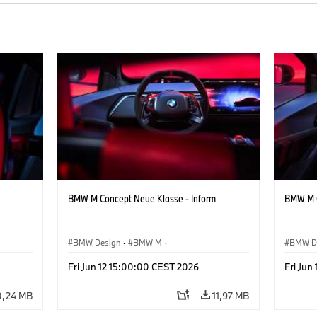
BMW M Concept Neue Klasse - Inform
BMW M C
BMW Design
·
BMW M
·
BMW D
te
Konzeptfahrzeuge & Design
·
Corporate
Konzep
Fri Jun 12 15:00:00 CEST 2026
Fri Jun
0,24 MB
11,97 MB