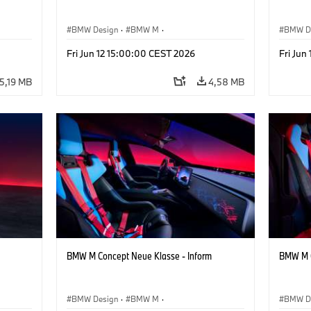
BMW Design
·
BMW M
·
BMW D
te
Konzeptfahrzeuge & Design
·
Corporate
Konzep
Fri Jun 12 15:00:00 CEST 2026
Fri Jun
5,19 MB
4,58 MB
BMW M Concept Neue Klasse - Inform
BMW M C
BMW Design
·
BMW M
·
BMW D