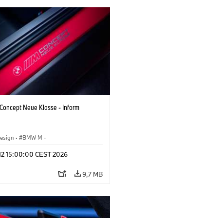
oncept Neue Klasse - Inform
esign
·
BMW M
·
tfahrzeuge & Design
·
Corporate
 12 15:00:00 CEST 2026
9,7 MB