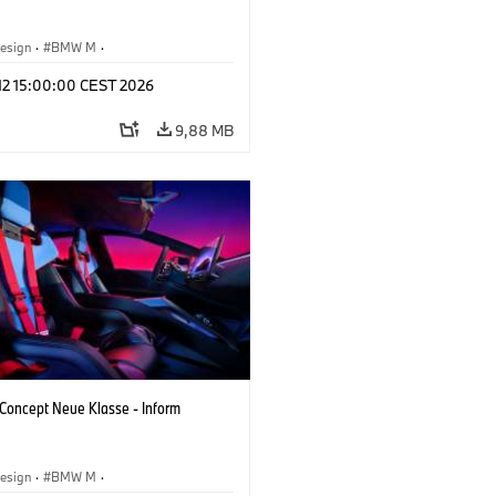
esign
·
BMW M
·
tfahrzeuge & Design
·
Corporate
 12 15:00:00 CEST 2026
9,88 MB
oncept Neue Klasse - Inform
esign
·
BMW M
·