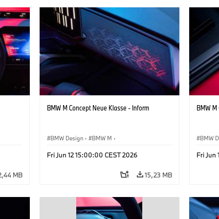
BMW M Concept Neue Klasse - Inform
BMW M C
BMW Design
·
BMW M
·
BMW D
te
Konzeptfahrzeuge & Design
·
Corporate
Konzep
Fri Jun 12 15:00:00 CEST 2026
Fri Jun
2,44 MB
15,23 MB