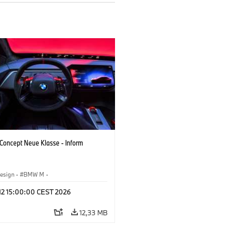
oncept Neue Klasse - Inform
esign
·
BMW M
·
tfahrzeuge & Design
·
Corporate
 12 15:00:00 CEST 2026
12,33 MB