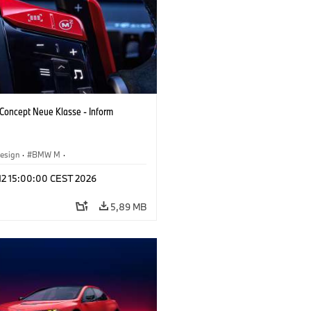
oncept Neue Klasse - Inform
esign
·
BMW M
·
tfahrzeuge & Design
·
Corporate
 12 15:00:00 CEST 2026
5,89 MB