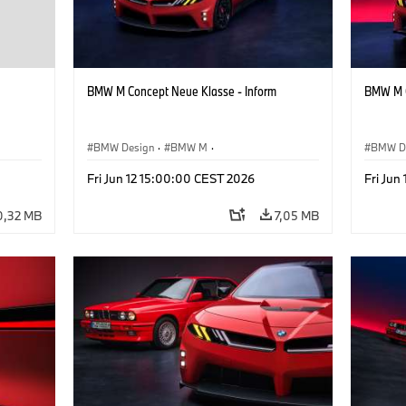
BMW M Concept Neue Klasse - Inform
BMW M C
BMW Design
·
BMW M
·
BMW D
te
Konzeptfahrzeuge & Design
·
Corporate
Konzep
Fri Jun 12 15:00:00 CEST 2026
Fri Jun
0,32 MB
7,05 MB