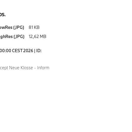
S.
owRes (JPG)
81 KB
ighRes (JPG)
12,62 MB
5:00:00 CEST 2026 | ID:
4
ept Neue Klasse - Inform