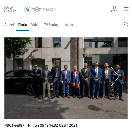
Artikel
Photo
Video
TV Footage
Audio
P90644387
·
Fri Jun 05 15:14:32 CEST 2026