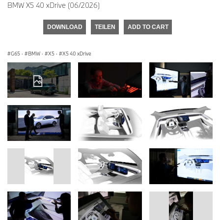
BMW X5 40 xDrive (06/2026)
DOWNLOAD
TEILEN
ADD TO CART
G65
·
BMW
·
X5
·
X5 40 xDrive