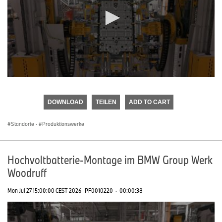
0
seconds
of
DOWNLOAD
TEILEN
ADD TO CART
0
seconds
Standorte
·
Produktionswerke
Hochvoltbatterie-Montage im BMW Group Werk
Woodruff
Mon Jul 27 15:00:00 CEST 2026
PF0010220
·
00:00:38