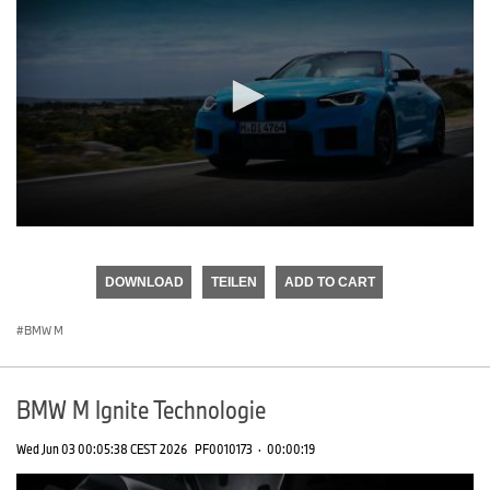
0
seconds
of
DOWNLOAD
TEILEN
ADD TO CART
0
seconds
BMW M
BMW M Ignite Technologie
Wed Jun 03 00:05:38 CEST 2026
PF0010173
·
00:00:19