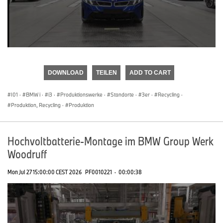
0
seconds
of
DOWNLOAD
TEILEN
ADD TO CART
0
seconds
I01
·
BMW i
·
i3
·
Produktionswerke
·
Standorte
·
3er
·
Recycling
·
Produktion, Recycling
·
Produktion
Hochvoltbatterie-Montage im BMW Group Werk
Woodruff
Mon Jul 27 15:00:00 CEST 2026
PF0010221
·
00:00:38