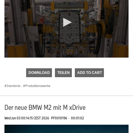
0
seconds
of
DOWNLOAD
TEILEN
ADD TO CART
0
seconds
Standorte
·
Produktionswerke
Der neue BMW M2 mit M xDrive
Wed Jun 03 00:14:15 CEST 2026
PF0010196
·
00:01:02