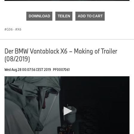
0
seconds
of
DOWNLOAD
TEILEN
ADD TO CART
0
seconds
G06
·
X6
Der BMW Vantablack X6 – Making of Trailer
(08/2019)
Wed Aug 28 00:07:56 CEST 2019
PF0007061