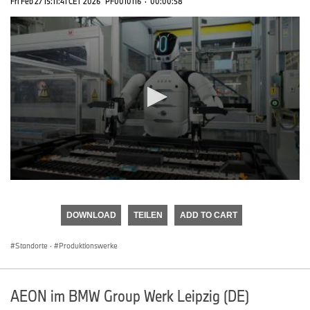
Fri Feb 27 15:11:41 CET 2026
PF0010116
·
00:00:58
0
seconds
of
DOWNLOAD
TEILEN
ADD TO CART
0
seconds
Standorte
·
Produktionswerke
AEON im BMW Group Werk Leipzig (DE)