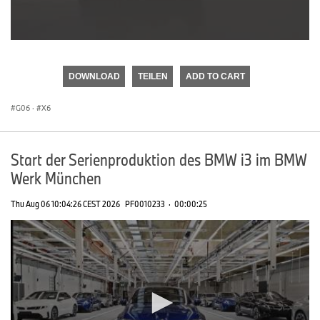
0
seconds
of
DOWNLOAD
TEILEN
ADD TO CART
0
seconds
G06
·
X6
Start der Serienproduktion des BMW i3 im BMW
Werk München
Thu Aug 06 10:04:26 CEST 2026
PF0010233
·
00:00:25