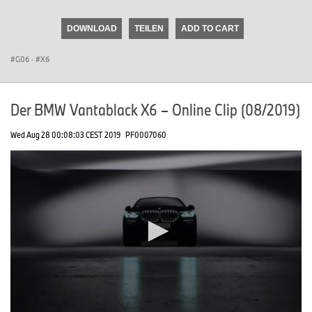
seconds
of
DOWNLOAD
TEILEN
ADD TO CART
0
seconds
G06
·
X6
Der BMW Vantablack X6 – Online Clip (08/2019)
Wed Aug 28 00:08:03 CEST 2019
PF0007060