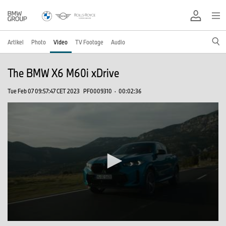
Artikel
Photo
Video
TV Footage
Audio
The BMW X6 M60i xDrive
Tue Feb 07 09:57:47 CET 2023
PF0009310
·
00:02:36
0