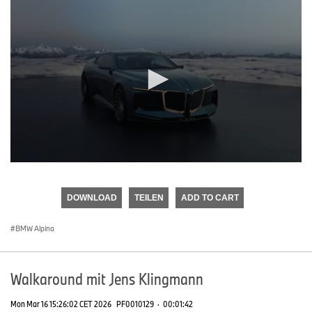
0
seconds
of
DOWNLOAD
TEILEN
ADD TO CART
0
seconds
BMW Alpina
Walkaround mit Jens Klingmann
Mon Mar 16 15:26:02 CET 2026
PF0010129
·
00:01:42