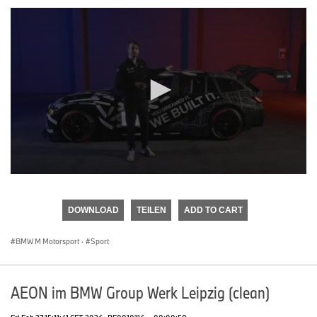
0
seconds
of
DOWNLOAD
TEILEN
ADD TO CART
0
seconds
BMW M Motorsport
·
Sport
AEON im BMW Group Werk Leipzig (clean)