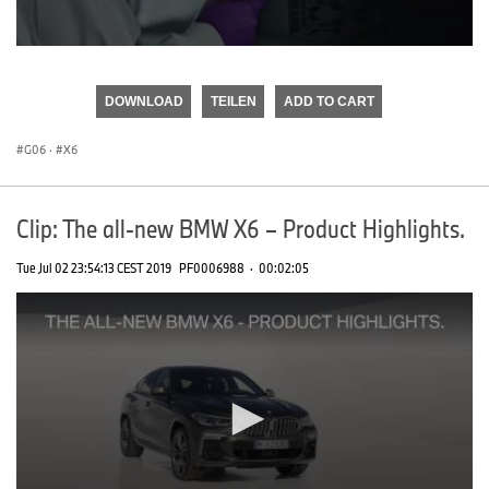
0
seconds
of
DOWNLOAD
TEILEN
ADD TO CART
0
seconds
G06
·
X6
Clip: The all-new BMW X6 – Product Highlights.
Tue Jul 02 23:54:13 CEST 2019
PF0006988
·
00:02:05