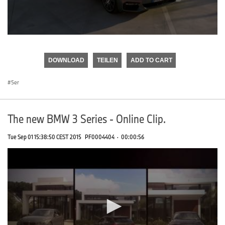
0
seconds
of
DOWNLOAD
TEILEN
ADD TO CART
0
seconds
5er
The new BMW 3 Series - Online Clip.
Tue Sep 01 15:38:50 CEST 2015
PF0004404
·
00:00:56