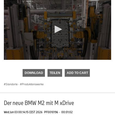
0
seconds
of
DOWNLOAD
TEILEN
ADD TO CART
0
seconds
Standorte
·
Produktionswerke
Der neue BMW M2 mit M xDrive
Wed Jun 03 00:14:15 CEST 2026
PF0010196
·
00:01:02