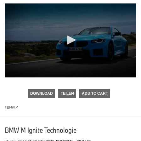
0
seconds
of
DOWNLOAD
TEILEN
ADD TO CART
0
seconds
BMW M
BMW M Ignite Technologie