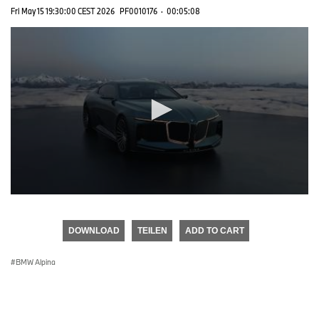
Fri May 15 19:30:00 CEST 2026
PF0010176
·
00:05:08
0
seconds
of
DOWNLOAD
TEILEN
ADD TO CART
0
seconds
BMW Alpina