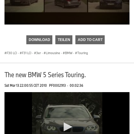
0
seconds
of
DOWNLOAD
TEILEN
ADD TO CART
0
seconds
F30 LCI
·
F31 LCI
·
3er
·
Limousine
·
BMW
·
Touring
The new BMW 5 Series Touring.
Sat Mar 13 22:00:55 CET 2010
PF0002913
·
00:02:36