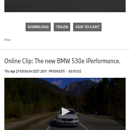
0
seconds
of
DOWNLOAD
TEILEN
ADD TO CART
0
seconds
5er
Online Clip: The new BMW 530e iPerformance.
Thu Apr 27 09:06:14 CEST 2017
PF0005371
·
00:01:02