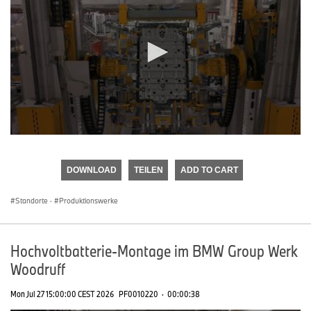
0
seconds
of
DOWNLOAD
TEILEN
ADD TO CART
0
seconds
Standorte
·
Produktionswerke
Hochvoltbatterie-Montage im BMW Group Werk
Woodruff
Mon Jul 27 15:00:00 CEST 2026
PF0010220
·
00:00:38