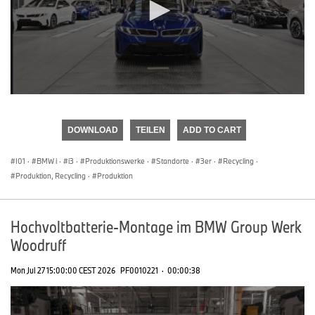
0
seconds
of
DOWNLOAD
TEILEN
ADD TO CART
0
seconds
I01
·
BMW i
·
i3
·
Produktionswerke
·
Standorte
·
3er
·
Recycling
·
Produktion, Recycling
·
Produktion
Hochvoltbatterie-Montage im BMW Group Werk
Woodruff
Mon Jul 27 15:00:00 CEST 2026
PF0010221
·
00:00:38