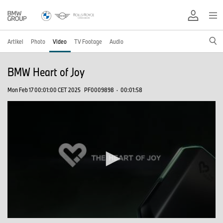
Artikel
Photo
Video
TV Footage
Audio
BMW Heart of Joy
Mon Feb 17 00:01:00 CET 2025
PF0009898
·
00:01:58
0