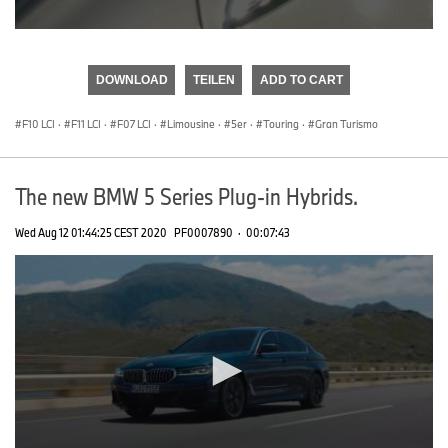
0
seconds
of
DOWNLOAD
TEILEN
ADD TO CART
0
seconds
F10 LCI
·
F11 LCI
·
F07 LCI
·
Limousine
·
5er
·
Touring
·
Gran Turismo
The new BMW 5 Series Plug-in Hybrids.
Wed Aug 12 01:44:25 CEST 2020
PF0007890
·
00:07:43