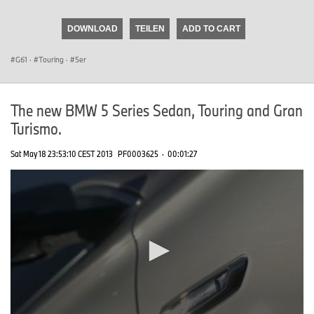
seconds
of
DOWNLOAD
TEILEN
ADD TO CART
0
seconds
G61
·
Touring
·
5er
The new BMW 5 Series Sedan, Touring and Gran
Turismo.
Sat May 18 23:53:10 CEST 2013
PF0003625
·
00:01:27