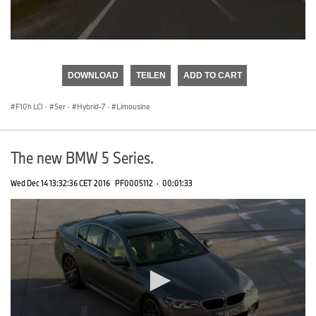
0
seconds
of
DOWNLOAD
TEILEN
ADD TO CART
0
seconds
F10h LCI
·
5er
·
Hybrid-7
·
Limousine
The new BMW 5 Series.
Wed Dec 14 13:32:36 CET 2016
PF0005112
·
00:01:33