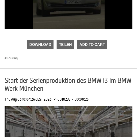
0
seconds
of
DOWNLOAD
TEILEN
ADD TO CART
0
seconds
Touring
Start der Serienproduktion des BMW i3 im BMW
Werk München
Thu Aug 06 10:04:26 CEST 2026
PF0010233
·
00:00:25