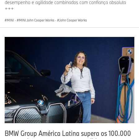
desempenho e agilidade combinados com confiança absoluta
+++
MINI
·
MINI John Cooper Works
·
John Cooper Works
BMW Group América Latina supera os 100.000