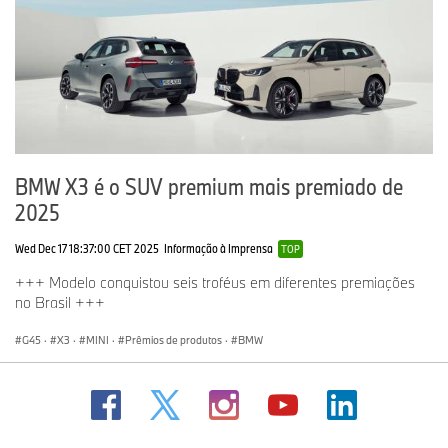
BMW X3 é o SUV premium mais premiado de
2025
Wed Dec 17 18:37:00 CET 2025
Informação à Imprensa
TOP
+++ Modelo conquistou seis troféus em diferentes premiações
no Brasil +++
G45
·
X3
·
MINI
·
Prêmios de produtos
·
BMW