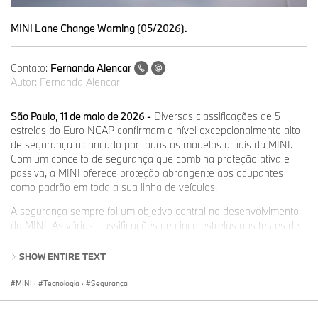
MINI Lane Change Warning (05/2026).
Contato:
Fernanda Alencar
Autor:
Fernanda Alencar
São Paulo, 11 de maio de 2026 -
Diversas classificações de 5
estrelas do Euro NCAP confirmam o nível excepcionalmente alto
de segurança alcançado por todos os modelos atuais da MINI.
Com um conceito de segurança que combina proteção ativa e
passiva, a MINI oferece proteção abrangente aos ocupantes
como padrão em toda a sua linha de veículos.
A segurança sempre foi um objetivo central no desenvolvimento
da MINI. As várias classificações de cinco estrelas nos testes de
colisão do Euro NCAP comprovam de forma impressionante esse
compromisso. No centro disso está um conceito de segurança
SHOW ENTIRE TEXT
consistentemente avançado, do mais alto nível, que proporciona
um grau excepcional de proteção desde a fábrica.
MINI
·
Tecnologia
·
Segurança