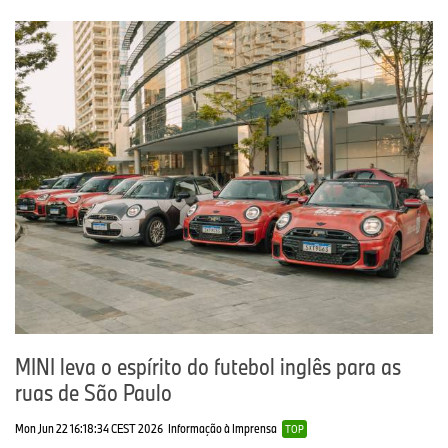
Compromisso da MINI com a segurança: padrão em todos os
modelos e comprovado de forma independente
A combinação inteligente entre estrutura do veículo, tecnologia
avançada de airbags e cintos, e sistemas de proteção bem
projetados para todos os ocupantes, junto com diversos sistemas
de assistência ao motorista, reflete o alto padrão da MINI em
segurança. As repetidas classificações de cinco estrelas do Euro
NCAP comprovam esse rigor constante no desenvolvimento.
Para acessar o press release completo em inglês,
clique aqui.
Para mais informações sobre a BMW do Brasil,
clique aqui
.
MINI leva o espírito do futebol inglês para as
ruas de São Paulo
Acompanhe a BMW do Brasil nas redes sociais:
Mon Jun 22 16:18:34 CEST 2026
Informação à Imprensa
TOP