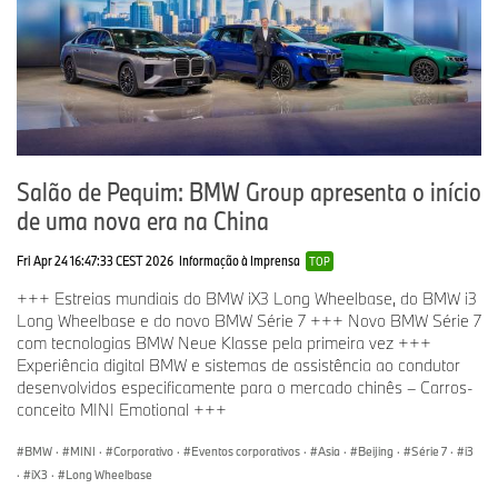
Salão de Pequim: BMW Group apresenta o início
de uma nova era na China
Fri Apr 24 16:47:33 CEST 2026
Informação à Imprensa
TOP
+++ Estreias mundiais do BMW iX3 Long Wheelbase, do BMW i3
Long Wheelbase e do novo BMW Série 7 +++ Novo BMW Série 7
com tecnologias BMW Neue Klasse pela primeira vez +++
Experiência digital BMW e sistemas de assistência ao condutor
desenvolvidos especificamente para o mercado chinês – Carros-
conceito MINI Emotional +++
BMW
·
MINI
·
Corporativo
·
Eventos corporativos
·
Asia
·
Beijing
·
Série 7
·
i3
·
iX3
·
Long Wheelbase