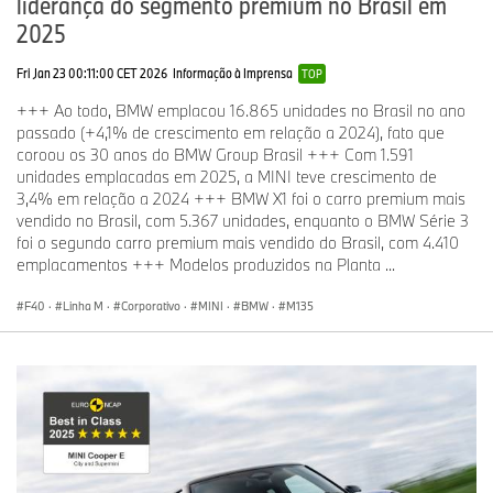
liderança do segmento premium no Brasil em
2025
Fri Jan 23 00:11:00 CET 2026
Informação à Imprensa
TOP
+++ Ao todo, BMW emplacou 16.865 unidades no Brasil no ano
passado (+4,1% de crescimento em relação a 2024), fato que
coroou os 30 anos do BMW Group Brasil +++ Com 1.591
unidades emplacadas em 2025, a MINI teve crescimento de
3,4% em relação a 2024 +++ BMW X1 foi o carro premium mais
vendido no Brasil, com 5.367 unidades, enquanto o BMW Série 3
foi o segundo carro premium mais vendido do Brasil, com 4.410
emplacamentos +++ Modelos produzidos na Planta ...
F40
·
Linha M
·
Corporativo
·
MINI
·
BMW
·
M135