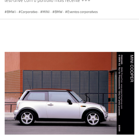
test-drive com o portfólio mais recente +++
BMW i
·
Corporativo
·
MINI
·
BMW
·
Eventos corporativos