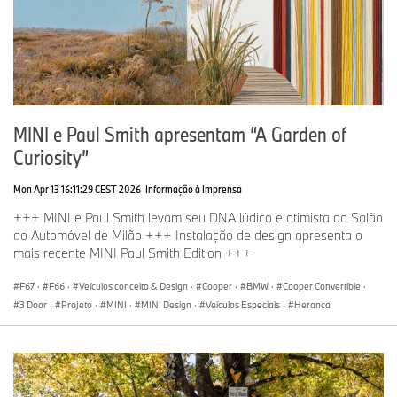
MINI e Paul Smith apresentam “A Garden of
Curiosity”
Mon Apr 13 16:11:29 CEST 2026
Informação à Imprensa
+++ MINI e Paul Smith levam seu DNA lúdico e otimista ao Salão
do Automóvel de Milão +++ Instalação de design apresenta o
mais recente MINI Paul Smith Edition +++
F67
·
F66
·
Veículos conceito & Design
·
Cooper
·
BMW
·
Cooper Convertible
·
3 Door
·
Projeto
·
MINI
·
MINI Design
·
Veículos Especiais
·
Herança