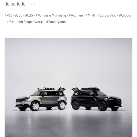
do período +++
F66
·
J05
·
U25
·
Vendas e Marketing
·
Aceman
·
MINI
·
Corporativo
·
Cooper
·
MINI John Cooper Works
·
Countryman