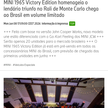
passeio e mais de 202.500 motocicletas em todo o mundo. O
MINI 1965 Victory Edition homenageia o
lucro antes dos impostos no exercício financeiro de 2025 foi de €
lendário triunfo no Rali de Monte Carlo chega
10,2 bilhões em receitas de € 133,5 bilhões. Em 31 de dezembro
ao Brasil em volume limitado
de 2025, o BMW Group tinha uma força de trabalho de 154.540
colaboradores.
Mon Jun 08 17:09:00 CEST 2026
Informação à Imprensa
TOP
O sucesso econômico do BMW Group sempre se baseou no
+++ Feito com base na versão John Cooper Works, novo modelo
pensamento de longo prazo e na ação responsável. A
une estilo diferenciado com o Go-Kart Feeling dos MINI JCW +++
sustentabilidade é um elemento-chave da estratégia corporativa
Serão apenas 20 unidades para o mercado brasileiro +++ O
do BMW Group e abrange todos os produtos, desde a cadeia de
MINI 1965 Victory Edition já está em pré-venda em todas as
fornecimento e a produção até da fase de uso.
concessionárias MINI do Brasil, com previsão de chegada das
primeiras unidades em junho +++
Assessoria de Imprensa do BMW Group Brasil
MINI
·
Veículos Especiais
JeffreyGroup –
grupobmw@jeffreygroup.com
Fabio Perrotta Jr. –
fabio.perrotta@jeffreygroup.com
(21) 9.9997-9113
Fernanda Alencar –
fernanda.alencar@jeffreygroup.com
(11) 9.8723-9590