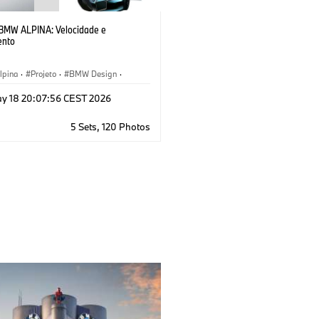
BMW ALPINA: Velocidade e
ento
pina
·
Projeto
·
BMW Design
·
tivo
·
Veículos conceito & Design
y 18 20:07:56 CEST 2026
5 Sets, 120 Photos