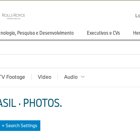
Lo
cnologia, Pesquisa e Desenvolvimento
Executivos e CVs
He
TV Footage
Video
Audio
SIL · PHOTOS
.
+ Search Settings