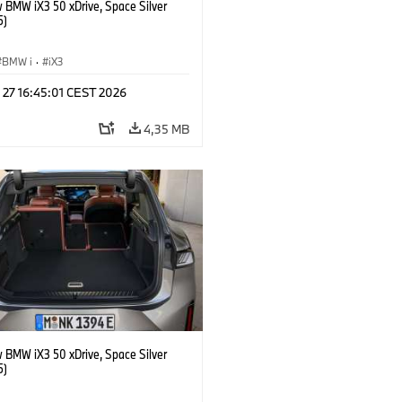
 BMW iX3 50 xDrive, Space Silver
5)
BMW i
·
iX3
 27 16:45:01 CEST 2026
4,35 MB
 BMW iX3 50 xDrive, Space Silver
5)