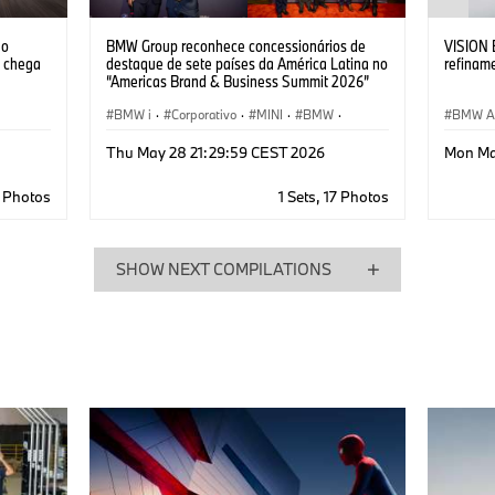
 o
BMW Group reconhece concessionários de
VISION 
o chega
destaque de sete países da América Latina no
refinam
“Americas Brand & Business Summit 2026”
BMW i
·
Corporativo
·
MINI
·
BMW
·
BMW Al
Eventos corporativos
Corpora
Thu May 28 21:29:59 CEST 2026
Mon Ma
5 Photos
1 Sets, 17 Photos
SHOW NEXT COMPILATIONS