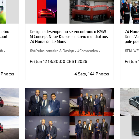
lebra
Design e desempenho se encontram: o BMW
24 Horas
sport
M Concept Neue Klasse – estreia mundial nas
Dries V
24 Horas de Le Mans
pole pos
Dh
·
Veículos conceito & Design
·
Corporativo
·
FIA WE
acing
BMW Design
·
BMW M
GT Rac
Fri Jun 12 18:30:00 CEST 2026
Fri Jun
3 Photos
4 Sets, 144 Photos