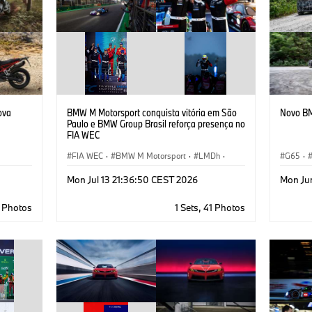
ova
BMW M Motorsport conquista vitória em São
Novo BM
Paulo e BMW Group Brasil reforça presença no
FIA WEC
FIA WEC
·
BMW M Motorsport
·
LMDh
·
G65
·
GT Racing
·
Customer Racing
X5 50e
Mon Jul 13 21:36:50 CEST 2026
Mon Ju
6 Photos
1 Sets, 41 Photos