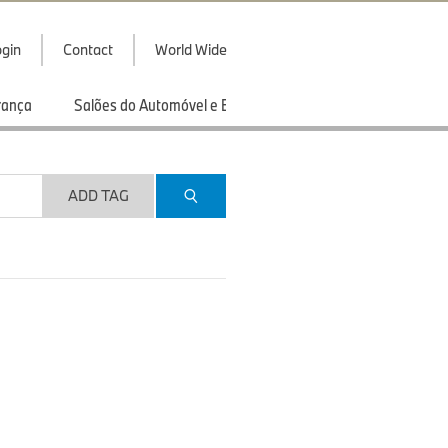
gin
Contact
World Wide
rança
Salões do Automóvel e Exibições
Esportes
ADD TAG