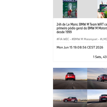
24h de Le Mans: BMW M Team WRT ce
primeiro pódio geral da BMW M Motor
desde 1999
FIA WEC
·
BMW M Motorsport
·
LM
GT Racing
·
24h Races
·
Customer R
Mon Jun 15 19:08:56 CEST 2026
1 Sets, 4