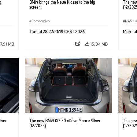
g
BMW brings the Neue Klasse to the big
The new
screen.
(12/202
Corporativo
NA5
·
Tue Jul 28 22:21:19 CEST 2026
Mon Jul
7,91 MB
15,04 MB
lver
The new BMW iX3 50 xDrive, Space Silver
The new
(12/2025)
(12/202