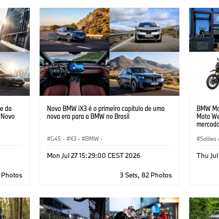
e da
Novo BMW iX3 é o primeiro capítulo de uma
BMW Mot
 Novo
nova era para a BMW no Brasil
Moto We
mercado 
G45
·
X3
·
BMW
·
Salões 
Tecnologia, Pesquisa e Desenvolvimento
·
R 12
·
Mon Jul 27 15:29:00 CEST 2026
Thu Jul
Electrification
7 Photos
3 Sets, 82 Photos