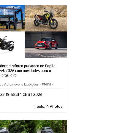
orrad reforça presença no Capital
ek 2026 com novidades para o
brasileiro
do Automóvel e Exibições
·
MINI
·
F 900 GS
·
BMW Motorrad
·
Linha F
 23 19:58:34 CEST 2026
1 Sets, 4 Photos