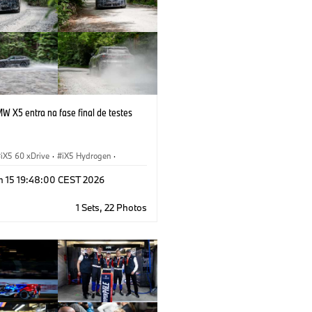
W X5 entra na fase final de testes
iX5 60 xDrive
·
iX5 Hydrogen
·
 xDrive
·
iX5
·
X5
·
X5 40 xDrive
n 15 19:48:00 CEST 2026
1 Sets, 22 Photos