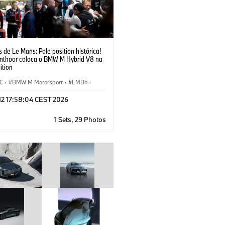
 de Le Mans: Pole position histórica!
anthoor coloca o BMW M Hybrid V8 na
ition
C
·
BMW M Motorsport
·
LMDh
·
ing
·
24h Races
·
Customer Racing
 12 17:58:04 CEST 2026
1 Sets, 29 Photos