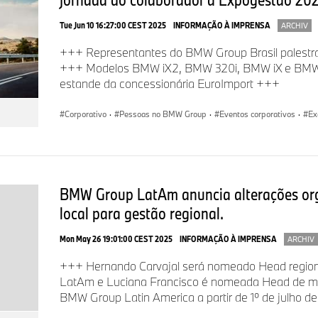
fábrica possui uma linha de produção flexível e está pronta 
Tue Jun 10 16:27:00 CEST 2025
INFORMAÇÃO À IMPRENSA
ARCHIV
veículos eletrificados no mercado, contribuindo para o desen
tecnológico do setor no Brasil.
+++ Representantes do BMW Group Brasil palestrar
+++ Modelos BMW iX2, BMW 320i, BMW iX e BMW 
estande da concessionária EuroImport +++
Sobre o BMW Group
Corporativo
·
Pessoas no BMW Group
·
Eventos corporativos
·
Ex
Com suas quatro marcas BMW, MINI, Rolls-Royce e BMW Mo
principal fabricante premium de automóveis e motocicletas
serviços financeiros premium. A rede de produção do BMW
30 locais de produção em todo o mundo; a empresa possui u
BMW Group LatAm anuncia alterações orga
em mais de 140 países.
local para gestão regional.
Em 2025, o BMW Group vendeu 2,46 milhões de veículos de
Mon May 26 19:01:00 CEST 2025
INFORMAÇÃO À IMPRENSA
ARCHIV
motocicletas em todo o mundo. O lucro antes dos impostos no
2025 foi de € 10,2 bilhões em receitas de € 133,5 bilhões. E
+++ Hernando Carvajal será nomeado Head regio
BMW Group tinha uma força de trabalho de 154.540 colabora
LatAm e Luciana Francisco é nomeada Head de m
BMW Group Latin America a partir de 1º de julho 
O sucesso econômico do BMW Group sempre se baseou no 