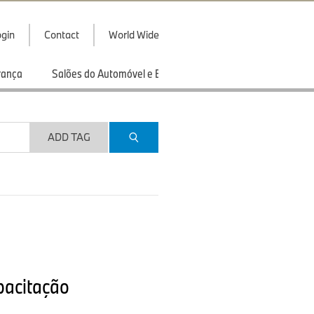
gin
Contact
World Wide
rança
Salões do Automóvel e Exibições
Esportes
ADD TAG
pacitação