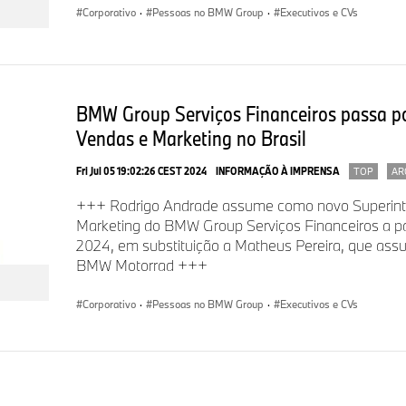
e na ação responsável. A sustentabilidade é um elemento-cha
Corporativo
·
Pessoas no BMW Group
·
Executivos e CVs
do BMW Group e abrange todos os produtos, desde a cadeia
produção até da fase de uso.
BMW Group Serviços Financeiros passa p
Para mais informações sobre a BMW do Brasil,
clique aqui
.
Vendas e Marketing no Brasil
Fri Jul 05 19:02:26 CEST 2024
INFORMAÇÃO À IMPRENSA
TOP
AR
Assessoria de Imprensa do BMW Group Brasil
+++ Rodrigo Andrade assume como novo Superint
Marketing do BMW Group Serviços Financeiros a par
JeffreyGroup –
grupobmw@jeffreygroup.com
2024, em substituição a Matheus Pereira, que as
BMW Motorrad +++
Fabio Perrotta Jr. – fabio.perrotta@jeffreygroup.com
Corporativo
·
Pessoas no BMW Group
·
Executivos e CVs
(21) 9.9997-9113
Fernanda Alencar –
fernanda.alencar@jeffreygroup.com
(11) 9.8723-9590