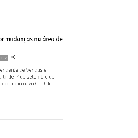
ve da estratégia corporativa
 de fornecimento e a
or mudanças na área de
CHIV
endente de Vendas e
tir de 1º de setembro de
sumiu como novo CEO da