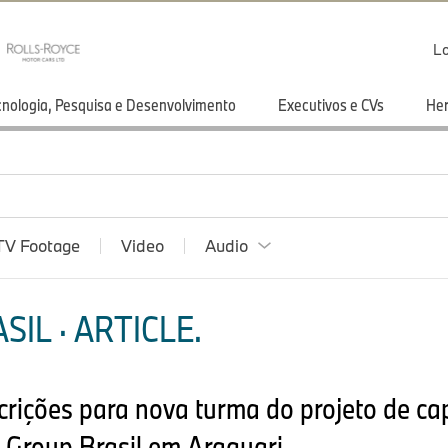
Lo
cnologia, Pesquisa e Desenvolvimento
Executivos e CVs
He
TV Footage
Video
Audio
IL · ARTICLE.
crições para nova turma do projeto de ca
 Group Brasil em Araquari