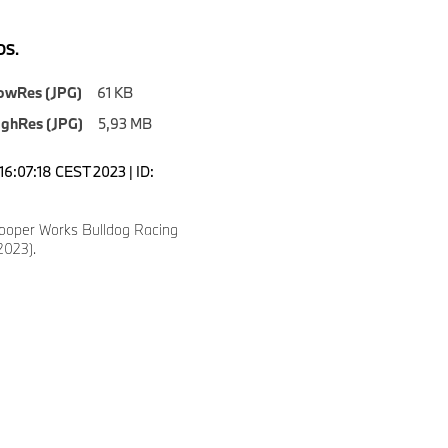
S.
owRes (JPG)
61 KB
ighRes (JPG)
5,93 MB
16:07:18 CEST 2023 | ID:
ooper Works Bulldog Racing
2023).