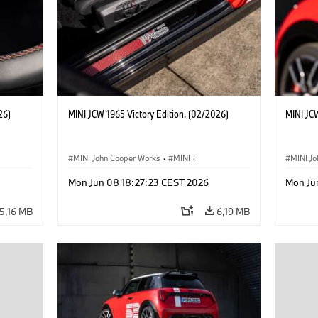
26)
MINI JCW 1965 Victory Edition. (02/2026)
MINI JCW
MINI John Cooper Works
·
MINI
·
MINI J
John Cooper Works
·
3 Door
John C
Mon Jun 08 18:27:23 CEST 2026
Mon Ju
5,16 MB
6,19 MB