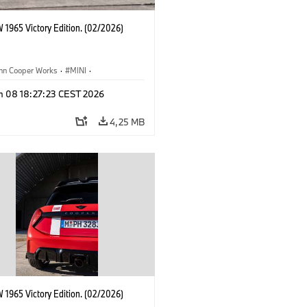
 1965 Victory Edition. (02/2026)
ohn Cooper Works
·
MINI
·
ooper Works
·
3 Door
n 08 18:27:23 CEST 2026
4,25 MB
 1965 Victory Edition. (02/2026)