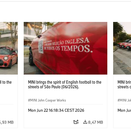
l to the
MINI brings the spirit of English football to the
MINI bri
streets of São Paulo (06/2026).
streets 
MINI John Cooper Works
MINI J
Mon Jun 22 16:18:34 CEST 2026
Mon Ju
5,93 MB
8,47 MB