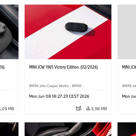
26)
MINI JCW 1965 Victory Edition. (02/2026)
MINI JCW
MINI John Cooper Works
·
MINI
·
MINI J
John Cooper Works
·
3 Door
John C
Mon Jun 08 18:27:23 CEST 2026
Mon Ju
6,09 MB
3,98 MB