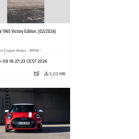
 1965 Victory Edition. (02/2026)
ohn Cooper Works
·
MINI
·
ooper Works
·
3 Door
n 08 18:27:23 CEST 2026
5,03 MB