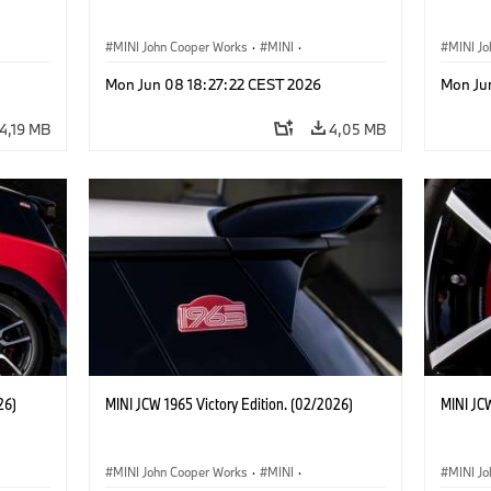
MINI John Cooper Works
·
MINI
·
MINI J
John Cooper Works
·
3 Door
John C
Mon Jun 08 18:27:22 CEST 2026
Mon Ju
4,19 MB
4,05 MB
26)
MINI JCW 1965 Victory Edition. (02/2026)
MINI JCW
MINI John Cooper Works
·
MINI
·
MINI J