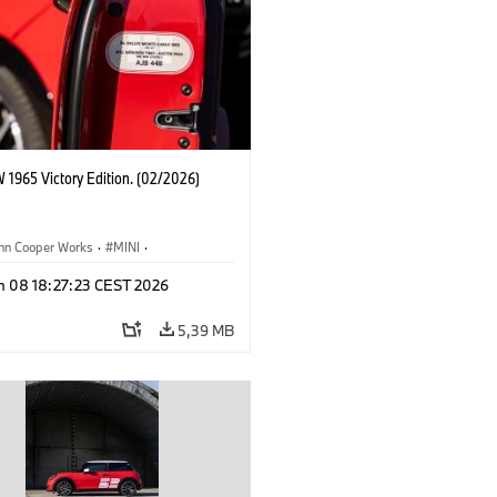
 1965 Victory Edition. (02/2026)
ohn Cooper Works
·
MINI
·
ooper Works
·
3 Door
n 08 18:27:23 CEST 2026
5,39 MB