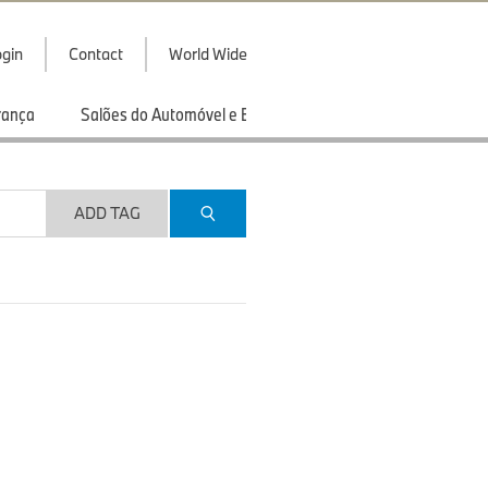
gin
Contact
World Wide
rança
Salões do Automóvel e Exibições
Esportes
ADD TAG