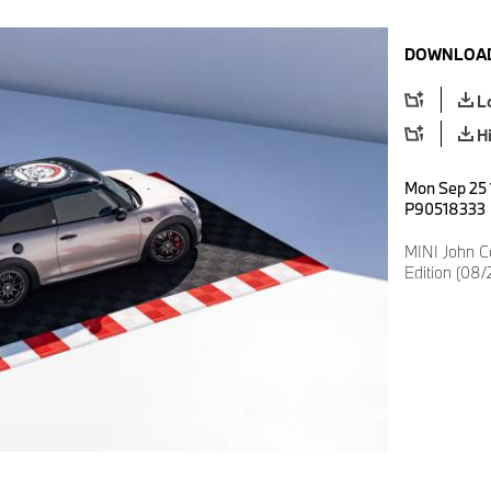
DOWNLOAD
L
H
Mon Sep 25 
P90518333
MINI John C
Edition (08/