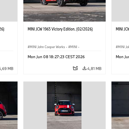
26)
MINI JCW 1965 Victory Edition. (02/2026)
MINI JCW
MINI John Cooper Works
·
MINI
·
MINI J
John Cooper Works
·
3 Door
John C
Mon Jun 08 18:27:23 CEST 2026
Mon Ju
6,69 MB
4,81 MB