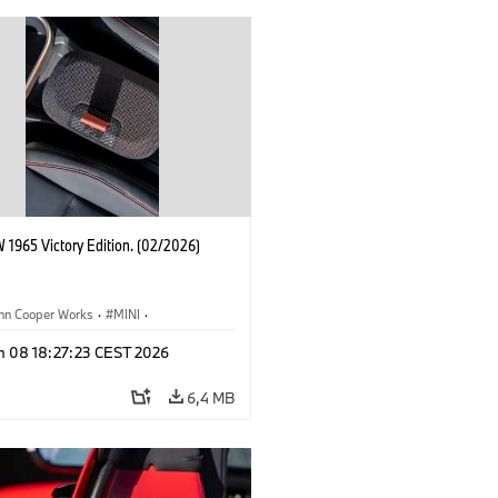
 1965 Victory Edition. (02/2026)
ohn Cooper Works
·
MINI
·
ooper Works
·
3 Door
n 08 18:27:23 CEST 2026
6,4 MB