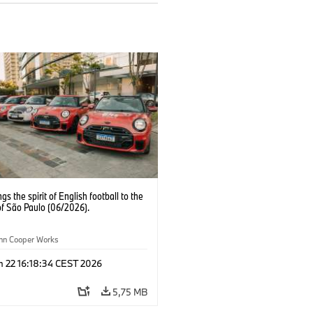
ngs the spirit of English football to the
of São Paulo (06/2026).
ohn Cooper Works
n 22 16:18:34 CEST 2026
5,75 MB