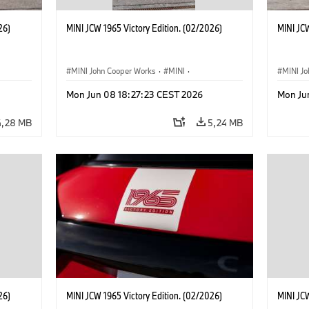
26)
MINI JCW 1965 Victory Edition. (02/2026)
MINI JCW
MINI John Cooper Works
·
MINI
·
MINI J
John Cooper Works
·
3 Door
John C
Mon Jun 08 18:27:23 CEST 2026
Mon Ju
4,28 MB
5,24 MB
26)
MINI JCW 1965 Victory Edition. (02/2026)
MINI JCW